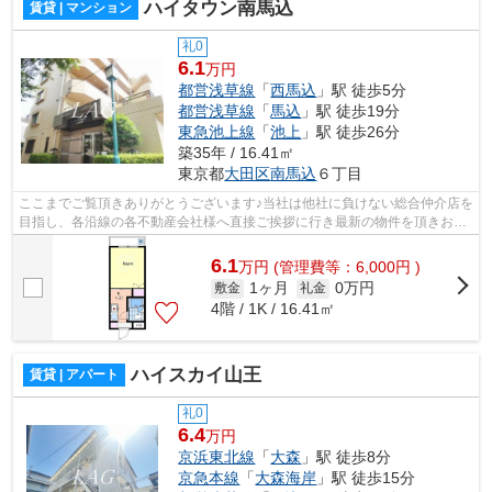
ハイタウン南馬込
賃貸 | マンション
礼0
6.1
万円
都営浅草線
「
西馬込
」駅 徒歩5分
都営浅草線
「
馬込
」駅 徒歩19分
東急池上線
「
池上
」駅 徒歩26分
築35年 / 16.41㎡
東京都
大田区
南馬込
６丁目
ここまでご覧頂きありがとうございます♪当社は他社に負けない総合仲介店を
目指し、各沿線の各不動産会社様へ直接ご挨拶に行き最新の物件を頂きお客
様へ提供しております！最新の情報は...
6.1
万
円
(管理費等：6,000円 )
1ヶ月
0万円
敷金
礼金
4階 / 1K / 16.41㎡
ハイスカイ山王
賃貸 | アパート
礼0
6.4
万円
京浜東北線
「
大森
」駅 徒歩8分
京急本線
「
大森海岸
」駅 徒歩15分