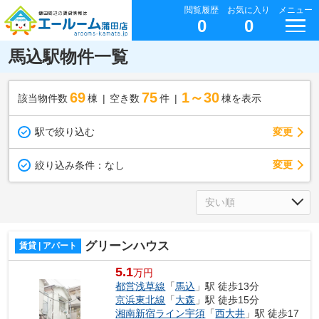
閲覧履歴
お気に入り
メニュー
0
0
馬込駅物件一覧
69
75
1～30
該当物件数
棟
空き数
件
棟を表示
駅で絞り込む
変更
変更
絞り込み条件：
なし
グリーンハウス
賃貸 | アパート
5.1
万円
都営浅草線
「
馬込
」駅 徒歩13分
京浜東北線
「
大森
」駅 徒歩15分
湘南新宿ライン宇須
「
西大井
」駅 徒歩17