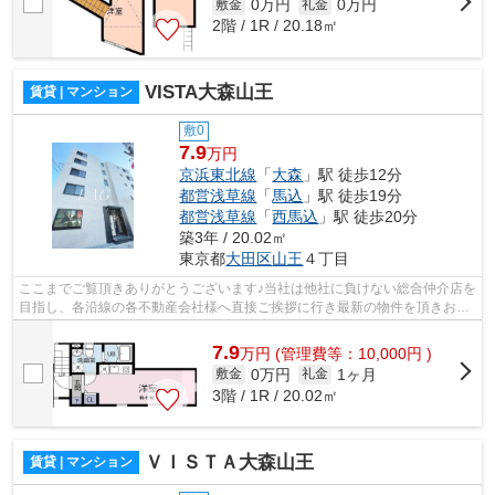
0万円
0万円
敷金
礼金
2階 / 1R / 20.18㎡
VISTA大森山王
賃貸 | マンション
敷0
7.9
万円
京浜東北線
「
大森
」駅 徒歩12分
都営浅草線
「
馬込
」駅 徒歩19分
都営浅草線
「
西馬込
」駅 徒歩20分
築3年 / 20.02㎡
東京都
大田区
山王
４丁目
ここまでご覧頂きありがとうございます♪当社は他社に負けない総合仲介店を
目指し、各沿線の各不動産会社様へ直接ご挨拶に行き最新の物件を頂きお客
様へ提供しております！最新の情報は...
7.9
万
円
(管理費等：10,000円 )
0万円
1ヶ月
敷金
礼金
3階 / 1R / 20.02㎡
ＶＩＳＴＡ大森山王
賃貸 | マンション