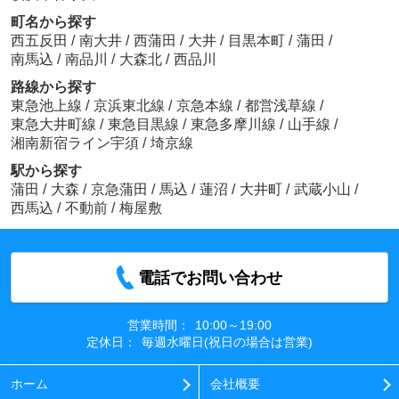
町名から探す
西五反田
/
南大井
/
西蒲田
/
大井
/
目黒本町
/
蒲田
/
南馬込
/
南品川
/
大森北
/
西品川
路線から探す
東急池上線
/
京浜東北線
/
京急本線
/
都営浅草線
/
東急大井町線
/
東急目黒線
/
東急多摩川線
/
山手線
/
湘南新宿ライン宇須
/
埼京線
駅から探す
蒲田
/
大森
/
京急蒲田
/
馬込
/
蓮沼
/
大井町
/
武蔵小山
/
西馬込
/
不動前
/
梅屋敷
電話でお問い合わせ
営業時間：
10:00～19:00
定休日：
毎週水曜日(祝日の場合は営業)
ホーム
会社概要