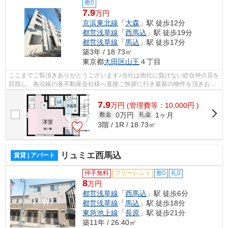
敷0
7.9
万円
京浜東北線
「
大森
」駅 徒歩12分
都営浅草線
「
西馬込
」駅 徒歩19分
都営浅草線
「
馬込
」駅 徒歩17分
築3年 / 18.73㎡
東京都
大田区
山王
４丁目
ここまでご覧頂きありがとうございます♪当社は他社に負けない総合仲介店を
目指し、各沿線の各不動産会社様へ直接ご挨拶に行き最新の物件を頂きお客
様へ提供しております！最新の情報は...
7.9
万
円
(管理費等：10,000円 )
0万円
1ヶ月
敷金
礼金
3階 / 1R / 18.73㎡
リュミエ西馬込
賃貸 | アパート
仲手無料
フリーレント
敷0
礼0
8
万円
都営浅草線
「
西馬込
」駅 徒歩6分
都営浅草線
「
馬込
」駅 徒歩18分
東急池上線
「
長原
」駅 徒歩21分
築11年 / 26.40㎡