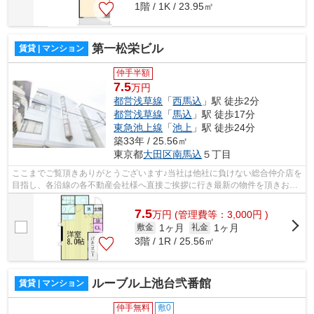
1階 / 1K / 23.95㎡
第一松栄ビル
賃貸 | マンション
仲手半額
7.5
万円
都営浅草線
「
西馬込
」駅 徒歩2分
都営浅草線
「
馬込
」駅 徒歩17分
東急池上線
「
池上
」駅 徒歩24分
築33年 / 25.56㎡
東京都
大田区
南馬込
５丁目
ここまでご覧頂きありがとうございます♪当社は他社に負けない総合仲介店を
目指し、各沿線の各不動産会社様へ直接ご挨拶に行き最新の物件を頂きお客
様へ提供しております！最新の情報は...
7.5
万
円
(管理費等：3,000円 )
1ヶ月
1ヶ月
敷金
礼金
3階 / 1R / 25.56㎡
ルーブル上池台弐番館
賃貸 | マンション
仲手無料
敷0