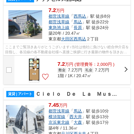
7.2
万円
都営浅草線
「
西馬込
」駅 徒歩8分
都営浅草線
「
馬込
」駅 徒歩22分
東急池上線
「
長原
」駅 徒歩24分
築20年 / 20.47㎡
東京都
大田区
西馬込
２丁目
ここまでご覧頂きありがとうございます♪当社は他社に負けない総合仲介店を
目指し、各沿線の各不動産会社様へ直接ご挨拶に行き最新の物件を頂きお客
様へ提供しております！最新の情報は...
7.2
万
円
(管理費等：2,000円 )
7.2万円
7.2万円
敷金
礼金
1階 / 1K / 20.47㎡
Ｃｉｅｌｏ Ｄｅ Ｌａ Ｍｕｓｉｃａ
賃貸 | アパート
7.45
万円
都営浅草線
「
馬込
」駅 徒歩10分
横須賀線
「
西大井
」駅 徒歩13分
京浜東北線
「
大森
」駅 徒歩17分
築4年 / 11.36㎡
東京都
品川区
西大井
４丁目