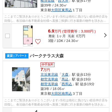
横須賀線
「
西大井
」駅 徒歩17分
築39年 / 24.30㎡
東京都
大田区
東馬込
１丁目
ここまでご覧頂きありがとうございます♪当社は他社に負けない総合仲介店を
目指し、各沿線の各不動産会社様へ直接ご挨拶に行き最新の物件を頂きお客
様へ提供しております！最新の情報は...
6.9
万
円
(管理費等：3,000円 )
1ヶ月
0万円
敷金
礼金
3階 / 1DK / 24.30㎡
パークテラス大森
賃貸 | アパート
仲手無料
7
万円
京浜東北線
「
大森
」駅 徒歩13分
都営浅草線
「
馬込
」駅 徒歩19分
都営浅草線
「
西馬込
」駅 徒歩19分
築3年 / 18.05㎡
東京都
大田区
南馬込
３丁目
ここまでご覧頂きありがとうございます♪当社は他社に負けない総合仲介店を
目指し、各沿線の各不動産会社様へ直接ご挨拶に行き最新の物件を頂きお客
様へ提供しております！最新の情報は...