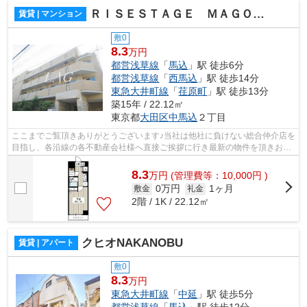
ＲＩＳＥＳＴＡＧＥ ＭＡＧＯＭＥ
賃貸 | マンション
敷0
8.3
万円
都営浅草線
「
馬込
」駅 徒歩6分
都営浅草線
「
西馬込
」駅 徒歩14分
東急大井町線
「
荏原町
」駅 徒歩13分
築15年 / 22.12㎡
東京都
大田区
中馬込
２丁目
ここまでご覧頂きありがとうございます♪当社は他社に負けない総合仲介店を
目指し、各沿線の各不動産会社様へ直接ご挨拶に行き最新の物件を頂きお客
様へ提供しております！最新の情報は...
8.3
万
円
(管理費等：10,000円 )
0万円
1ヶ月
敷金
礼金
2階 / 1K / 22.12㎡
クヒオNAKANOBU
賃貸 | アパート
敷0
8.3
万円
東急大井町線
「
中延
」駅 徒歩5分