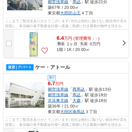
都営浅草線
「
馬込
」駅 徒歩21分
築67年 / 20.00㎡
東京都
大田区
山王
４丁目
ここまでご覧頂きありがとうございます♪当社は他社に負けない総合仲介店を
目指し、各沿線の各不動産会社様へ直接ご挨拶に行き最新の物件を頂きお客
様へ提供しております！最新の情報は...
6.4
万
円
(管理費等：- )
1ヶ月
0万円
敷金
礼金
1階 / 1K / 20.00㎡
ケー・アトール
賃貸 | アパート
敷0
6.7
万円
都営浅草線
「
西馬込
」駅 徒歩13分
都営浅草線
「
馬込
」駅 徒歩18分
京浜東北線
「
大森
」駅 徒歩18分
築36年 / 21.00㎡
東京都
大田区
南馬込
３丁目
ここまでご覧頂きありがとうございます♪当社は他社に負けない総合仲介店を
目指し、各沿線の各不動産会社様へ直接ご挨拶に行き最新の物件を頂きお客
様へ提供しております！最新の情報は...