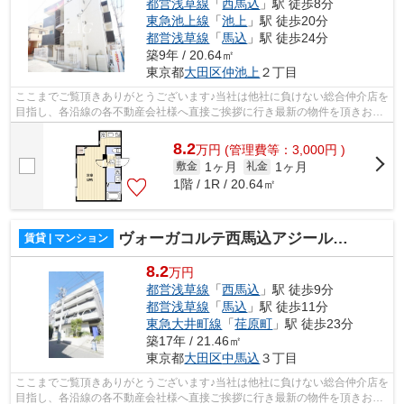
都営浅草線
「
西馬込
」駅 徒歩8分
東急池上線
「
池上
」駅 徒歩20分
都営浅草線
「
馬込
」駅 徒歩24分
築9年 / 20.64㎡
東京都
大田区
仲池上
２丁目
ここまでご覧頂きありがとうございます♪当社は他社に負けない総合仲介店を
目指し、各沿線の各不動産会社様へ直接ご挨拶に行き最新の物件を頂きお客
様へ提供しております！最新の情報は...
8.2
万
円
(管理費等：3,000円 )
1ヶ月
1ヶ月
敷金
礼金
1階 / 1R / 20.64㎡
ヴォーガコルテ西馬込アジールコート
賃貸 | マンション
8.2
万円
都営浅草線
「
西馬込
」駅 徒歩9分
都営浅草線
「
馬込
」駅 徒歩11分
東急大井町線
「
荏原町
」駅 徒歩23分
築17年 / 21.46㎡
東京都
大田区
中馬込
３丁目
ここまでご覧頂きありがとうございます♪当社は他社に負けない総合仲介店を
目指し、各沿線の各不動産会社様へ直接ご挨拶に行き最新の物件を頂きお客