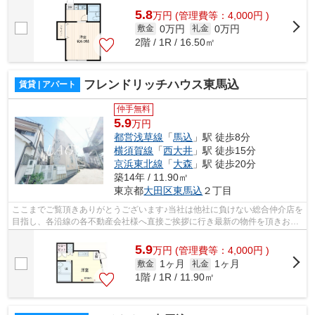
5.8
万
円
(管理費等：4,000円 )
0万円
0万円
敷金
礼金
2階 / 1R / 16.50㎡
フレンドリッチハウス東馬込
賃貸 | アパート
仲手無料
5.9
万円
都営浅草線
「
馬込
」駅 徒歩8分
横須賀線
「
西大井
」駅 徒歩15分
京浜東北線
「
大森
」駅 徒歩20分
築14年 / 11.90㎡
東京都
大田区
東馬込
２丁目
ここまでご覧頂きありがとうございます♪当社は他社に負けない総合仲介店を
目指し、各沿線の各不動産会社様へ直接ご挨拶に行き最新の物件を頂きお客
様へ提供しております！最新の情報は...
5.9
万
円
(管理費等：4,000円 )
1ヶ月
1ヶ月
敷金
礼金
1階 / 1R / 11.90㎡