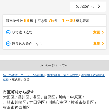
次の30件へ
69
75
1～30
該当物件数
棟
空き数
件
棟を表示
駅で絞り込む
変更
変更
絞り込み条件：
なし
ページトップへ
蒲田の賃貸｜エールーム蒲田店
>
(賃貸)路線・駅から探す
>
都営地下鉄都営浅
草線
>
馬込駅の賃貸
市区町村から探す
大田区
/
品川区
/
港区
/
目黒区
/
川崎市中原区
/
川崎市川崎区
/
世田谷区
/
川崎市幸区
/
横浜市鶴見区
/
横浜市神奈川区