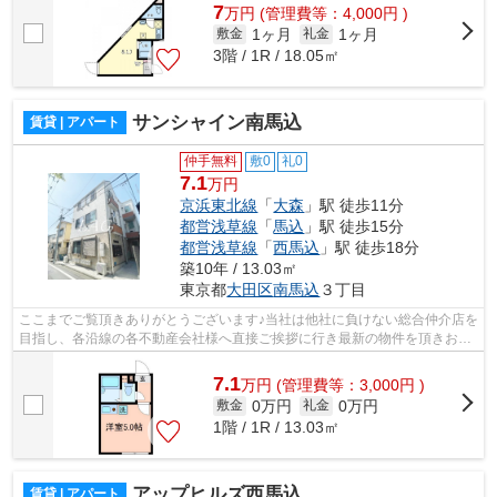
7
万
円
(管理費等：4,000円 )
1ヶ月
1ヶ月
敷金
礼金
3階 / 1R / 18.05㎡
サンシャイン南馬込
賃貸 | アパート
仲手無料
敷0
礼0
7.1
万円
京浜東北線
「
大森
」駅 徒歩11分
都営浅草線
「
馬込
」駅 徒歩15分
都営浅草線
「
西馬込
」駅 徒歩18分
築10年 / 13.03㎡
東京都
大田区
南馬込
３丁目
ここまでご覧頂きありがとうございます♪当社は他社に負けない総合仲介店を
目指し、各沿線の各不動産会社様へ直接ご挨拶に行き最新の物件を頂きお客
様へ提供しております！最新の情報は...
7.1
万
円
(管理費等：3,000円 )
0万円
0万円
敷金
礼金
1階 / 1R / 13.03㎡
アップヒルズ西馬込
賃貸 | アパート