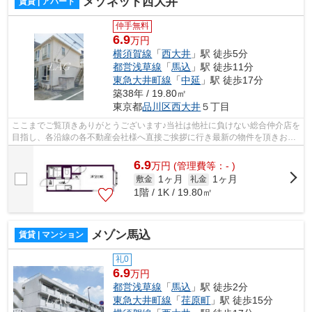
メゾネット西大井
賃貸 | アパート
仲手無料
6.9
万円
横須賀線
「
西大井
」駅 徒歩5分
都営浅草線
「
馬込
」駅 徒歩11分
東急大井町線
「
中延
」駅 徒歩17分
築38年 / 19.80㎡
東京都
品川区
西大井
５丁目
ここまでご覧頂きありがとうございます♪当社は他社に負けない総合仲介店を
目指し、各沿線の各不動産会社様へ直接ご挨拶に行き最新の物件を頂きお客
様へ提供しております！最新の情報は...
6.9
万
円
(管理費等：- )
1ヶ月
1ヶ月
敷金
礼金
1階 / 1K / 19.80㎡
メゾン馬込
賃貸 | マンション
礼0
6.9
万円
都営浅草線
「
馬込
」駅 徒歩2分
東急大井町線
「
荏原町
」駅 徒歩15分