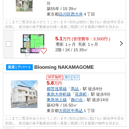
分
築55年 / 15.39㎡
東京都
品川区
西大井
４丁目
ここまでご覧頂きありがとうございます♪当社は他社に負けない総合仲介店を
目指し、各沿線の各不動産会社様へ直接ご挨拶に行き最新の物件を頂きお客
様へ提供しております！最新の情報は...
5.1
万
円
(管理費等：3,500円 )
1ヶ月
1ヶ月
敷金
礼金
2階 / 1K / 15.39㎡
Blooming NAKAMAGOME
賃貸 | アパート
仲手無料
敷0
礼0
5.8
万円
都営浅草線
「
馬込
」駅 徒歩8分
東急大井町線
「
荏原町
」駅 徒歩9分
東急池上線
「
旗の台
」駅 徒歩14分
築42年 / 16.50㎡
東京都
大田区
中馬込
１丁目
ここまでご覧頂きありがとうございます♪当社は他社に負けない総合仲介店を
目指し、各沿線の各不動産会社様へ直接ご挨拶に行き最新の物件を頂きお客
様へ提供しております！最新の情報は...