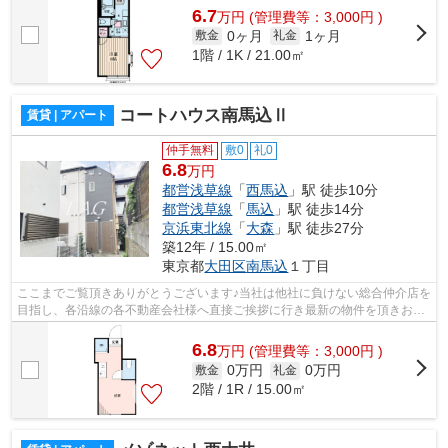
6.7
万
円
(管理費等：3,000円 )
0ヶ月
1ヶ月
敷金
礼金
1階 / 1K / 21.00㎡
コートハウス南馬込Ⅱ
賃貸 | アパート
仲手無料
敷0
礼0
6.8
万円
都営浅草線
「
西馬込
」駅 徒歩10分
都営浅草線
「
馬込
」駅 徒歩14分
京浜東北線
「
大森
」駅 徒歩27分
築12年 / 15.00㎡
東京都
大田区
南馬込
１丁目
ここまでご覧頂きありがとうございます♪当社は他社に負けない総合仲介店を
目指し、各沿線の各不動産会社様へ直接ご挨拶に行き最新の物件を頂きお客
様へ提供しております！最新の情報は...
6.8
万
円
(管理費等：3,000円 )
0万円
0万円
敷金
礼金
2階 / 1R / 15.00㎡