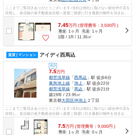
ここまでご覧頂きありがとうございます♪当社は他社に負けない総合仲介店を
目指し、各沿線の各不動産会社様へ直接ご挨拶に行き最新の物件を頂きお客
様へ提供しております！最新の情報は...
7.45
万
円
(管理費等：3,500円 )
1ヶ月
1ヶ月
敷金
礼金
1階 / 1R / 11.36㎡
アイディ西馬込
賃貸 | マンション
礼0
7.5
万円
都営浅草線
「
西馬込
」駅 徒歩6分
東急池上線
「
池上
」駅 徒歩22分
都営浅草線
「
馬込
」駅 徒歩21分
築19年 / 23.95㎡
東京都
大田区
仲池上
２丁目
ここまでご覧頂きありがとうございます♪当社は他社に負けない総合仲介店を
目指し、各沿線の各不動産会社様へ直接ご挨拶に行き最新の物件を頂きお客
様へ提供しております！最新の情報は...
7.5
万
円
(管理費等：9,000円 )
1ヶ月
0ヶ月
敷金
礼金