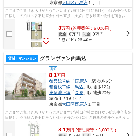
東京都
大田区
西馬込
１丁目
ここまでご覧頂きありがとうございます♪当社は他社に負けない総合仲介店を
目指し、各沿線の各不動産会社様へ直接ご挨拶に行き最新の物件を頂きお客
様へ提供しております！最新の情報は...
8
万
円
(管理費等：5,000円 )
0万円
0万円
敷金
礼金
2階 / 1K / 26.40㎡
グランヴァン西馬込
賃貸 | マンション
敷0
8.1
万円
都営浅草線
「
西馬込
」駅 徒歩6分
都営浅草線
「
馬込
」駅 徒歩12分
東急池上線
「
長原
」駅 徒歩20分
築26年 / 19.44㎡
東京都
大田区
西馬込
１丁目
ここまでご覧頂きありがとうございます♪当社は他社に負けない総合仲介店を
目指し、各沿線の各不動産会社様へ直接ご挨拶に行き最新の物件を頂きお客
様へ提供しております！最新の情報は...
8.1
万
円
(管理費等：5,000円 )
0万円
1ヶ月
敷金
礼金