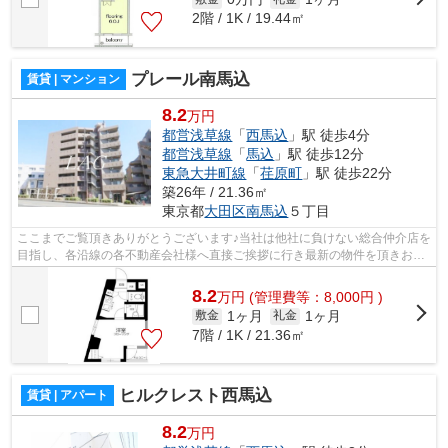
2階 / 1K / 19.44㎡
プレール南馬込
賃貸 | マンション
8.2
万円
都営浅草線
「
西馬込
」駅 徒歩4分
都営浅草線
「
馬込
」駅 徒歩12分
東急大井町線
「
荏原町
」駅 徒歩22分
築26年 / 21.36㎡
東京都
大田区
南馬込
５丁目
ここまでご覧頂きありがとうございます♪当社は他社に負けない総合仲介店を
目指し、各沿線の各不動産会社様へ直接ご挨拶に行き最新の物件を頂きお客
様へ提供しております！最新の情報は...
8.2
万
円
(管理費等：8,000円 )
1ヶ月
1ヶ月
敷金
礼金
7階 / 1K / 21.36㎡
ヒルクレスト西馬込
賃貸 | アパート
8.2
万円