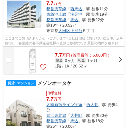
7.7
万円
都営浅草線
「
西馬込
」駅 徒歩11分
東急池上線
「
洗足池
」駅 徒歩19分
都営浅草線
「
馬込
」駅 徒歩22分
築19年 / 20.52㎡
東京都
大田区
上池台
５丁目
ここまでご覧頂きありがとうございます♪当社は他社に負けない総合仲介店を
目指し、各沿線の各不動産会社様へ直接ご挨拶に行き最新の物件を頂きお客
様へ提供しております！最新の情報は...
7.7
万
円
(管理費等：6,000円 )
0ヶ月
1ヶ月
敷金
礼金
1階 / 1K / 20.52㎡
メゾンオータケ
賃貸 | マンション
仲手無料
7.7
万円
湘南新宿ライン宇須
「
西大井
」駅 徒歩4
分
京浜東北線
「
大井町
」駅 徒歩20分
都営浅草線
「
馬込
」駅 徒歩18分
築25年 / 20.00㎡