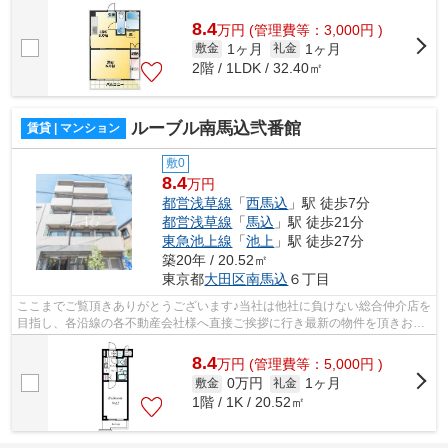
様へ提供しております！最新の情報は...
8.4
万
円
(管理費等：3,000円 )
1ヶ月
1ヶ月
敷金
礼金
2階 / 1LDK / 32.40㎡
ルーブル南馬込弐番館
賃貸 | マンション
敷0
8.4
万円
都営浅草線
「
西馬込
」駅 徒歩7分
都営浅草線
「
馬込
」駅 徒歩21分
東急池上線
「
池上
」駅 徒歩27分
築20年 / 20.52㎡
東京都
大田区
南馬込
６丁目
ここまでご覧頂きありがとうございます♪当社は他社に負けない総合仲介店を
目指し、各沿線の各不動産会社様へ直接ご挨拶に行き最新の物件を頂きお客
様へ提供しております！最新の情報は...
8.4
万
円
(管理費等：5,000円 )
0万円
1ヶ月
敷金
礼金
1階 / 1K / 20.52㎡