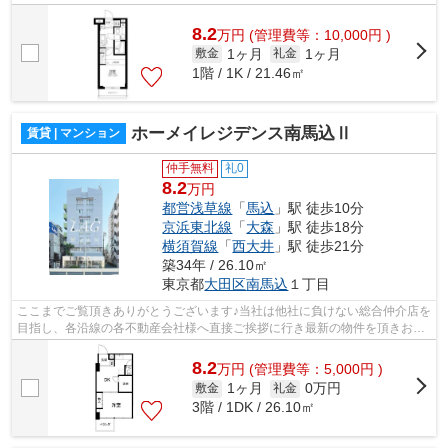
様へ提供しております！最新の情報は...
8.2
万
円
(管理費等：10,000円 )
1ヶ月
1ヶ月
敷金
礼金
1階 / 1K / 21.46㎡
ホーメイレジデンス南馬込Ⅱ
賃貸 | マンション
仲手無料
礼0
8.2
万円
都営浅草線
「
馬込
」駅 徒歩10分
京浜東北線
「
大森
」駅 徒歩18分
横須賀線
「
西大井
」駅 徒歩21分
築34年 / 26.10㎡
東京都
大田区
南馬込
１丁目
ここまでご覧頂きありがとうございます♪当社は他社に負けない総合仲介店を
目指し、各沿線の各不動産会社様へ直接ご挨拶に行き最新の物件を頂きお客
様へ提供しております！最新の情報は...
8.2
万
円
(管理費等：5,000円 )
1ヶ月
0万円
敷金
礼金
3階 / 1DK / 26.10㎡