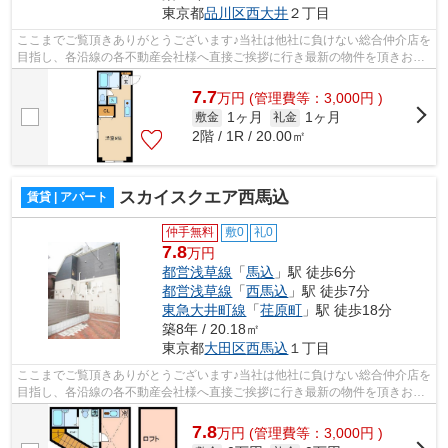
東京都
品川区
西大井
２丁目
ここまでご覧頂きありがとうございます♪当社は他社に負けない総合仲介店を
目指し、各沿線の各不動産会社様へ直接ご挨拶に行き最新の物件を頂きお客
様へ提供しております！最新の情報は...
7.7
万
円
(管理費等：3,000円 )
1ヶ月
1ヶ月
敷金
礼金
2階 / 1R / 20.00㎡
スカイスクエア西馬込
賃貸 | アパート
仲手無料
敷0
礼0
7.8
万円
都営浅草線
「
馬込
」駅 徒歩6分
都営浅草線
「
西馬込
」駅 徒歩7分
東急大井町線
「
荏原町
」駅 徒歩18分
築8年 / 20.18㎡
東京都
大田区
西馬込
１丁目
ここまでご覧頂きありがとうございます♪当社は他社に負けない総合仲介店を
目指し、各沿線の各不動産会社様へ直接ご挨拶に行き最新の物件を頂きお客
様へ提供しております！最新の情報は...
7.8
万
円
(管理費等：3,000円 )