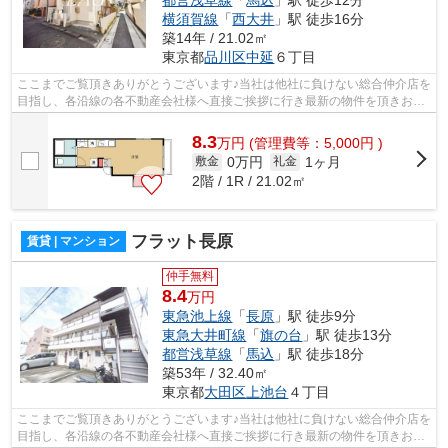
都営浅草線
「
馬込
」駅 徒歩12分
横須賀線
「
西大井
」駅 徒歩16分
築14年 / 21.02㎡
東京都
品川区
中延
６丁目
ここまでご覧頂きありがとうございます♪当社は他社に負けない総合仲介店を
目指し、各沿線の各不動産会社様へ直接ご挨拶に行き最新の物件を頂きお客
様へ提供しております！最新の情報は...
8.3
万
円
(管理費等：5,000円 )
0万円
1ヶ月
敷金
礼金
2階 / 1R / 21.02㎡
フラット長原
賃貸 | マンション
仲手無料
8.4
万円
東急池上線
「
長原
」駅 徒歩9分
東急大井町線
「
旗の台
」駅 徒歩13分
都営浅草線
「
馬込
」駅 徒歩18分
築53年 / 32.40㎡
東京都
大田区
上池台
４丁目
ここまでご覧頂きありがとうございます♪当社は他社に負けない総合仲介店を
目指し、各沿線の各不動産会社様へ直接ご挨拶に行き最新の物件を頂きお客