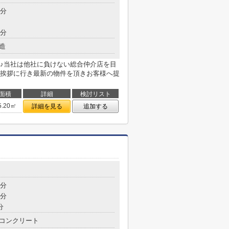
2分
8分
造
♪当社は他社に負けない総合仲介店を目
挨拶に行き最新の物件を頂きお客様へ提
面積
詳細
検討リスト
5.20㎡
詳細を見る
追加する
4分
5分
分
コンクリート