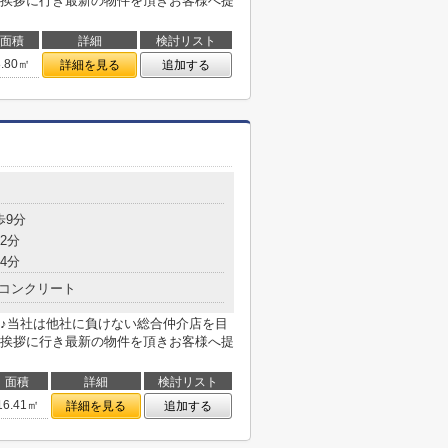
挨拶に行き最新の物件を頂きお客様へ提
面積
詳細
検討リスト
8.80㎡
詳細を見る
追加する
歩9分
2分
4分
コンクリート
♪当社は他社に負けない総合仲介店を目
挨拶に行き最新の物件を頂きお客様へ提
面積
詳細
検討リスト
16.41㎡
詳細を見る
追加する