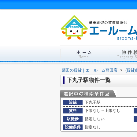
蒲田の賃貸｜エールーム蒲田店
>
(賃貸
下丸子駅物件一覧
沿線
下丸子駅
賃料
下限なし～上限なし
駅徒歩
指定しない
設備条件
指定なし