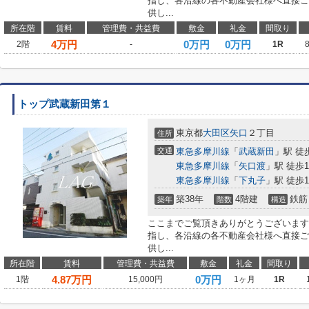
指し、各沿線の各不動産会社様へ直接ご
供し...
所在階
賃料
管理費・共益費
敷金
礼金
間取り
4
万円
0万円
0万円
2階
-
1R
トップ武蔵新田第１
東京都
大田区
矢口
２丁目
住所
交通
東急多摩川線
「
武蔵新田
」駅 徒
東急多摩川線
「
矢口渡
」駅 徒歩1
東急多摩川線
「
下丸子
」駅 徒歩1
築38年
4階建
鉄筋
築年
階数
構造
ここまでご覧頂きありがとうございます
指し、各沿線の各不動産会社様へ直接ご
供し...
所在階
賃料
管理費・共益費
敷金
礼金
間取り
4.87
万円
0万円
1階
15,000円
1ヶ月
1R