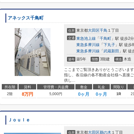
アネックス千鳥町
東京都
大田区
千鳥
１丁目
住所
交通
東急池上線
「
千鳥町
」駅 徒歩2分
東急多摩川線
「
下丸子
」駅 徒歩
東急多摩川線
「
武蔵新田
」駅 徒
築5年
3階建
木造
築年
階数
構造
ここまでご覧頂きありがとうございます
指し、各沿線の各不動産会社様へ直接ご
供し...
所在階
賃料
管理費・共益費
敷金
礼金
間取り
8
万円
0ヶ月
0ヶ月
2階
5,000円
1R
2
Ｊｏｕｌｅ
東京都
大田区
鵜の木
１丁目
住所