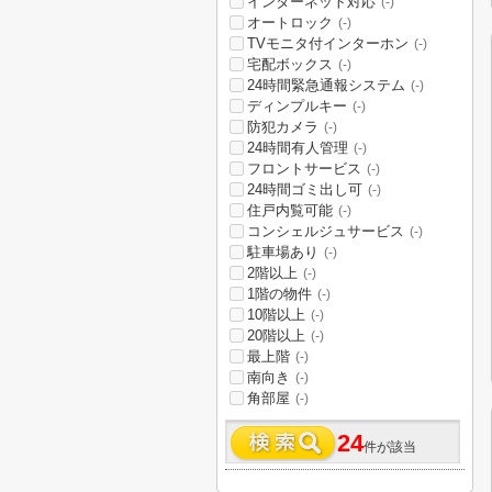
インターネット対応
(-)
オートロック
(-)
TVモニタ付インターホン
(-)
宅配ボックス
(-)
24時間緊急通報システム
(-)
ディンプルキー
(-)
防犯カメラ
(-)
24時間有人管理
(-)
フロントサービス
(-)
24時間ゴミ出し可
(-)
住戸内覧可能
(-)
コンシェルジュサービス
(-)
駐車場あり
(-)
2階以上
(-)
1階の物件
(-)
10階以上
(-)
20階以上
(-)
最上階
(-)
南向き
(-)
角部屋
(-)
24
件が該当