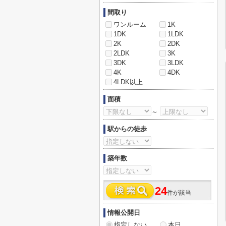
間取り
ワンルーム
1K
1DK
1LDK
2K
2DK
2LDK
3K
3DK
3LDK
4K
4DK
4LDK以上
面積
～
駅からの徒歩
築年数
24
件が該当
情報公開日
指定しない
本日