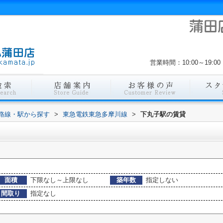
営業時間：10:00～19
)路線・駅から探す
>
東急電鉄東急多摩川線
>
下丸子駅の賃貸
面積
下限なし～上限なし
築年数
指定しない
間取り
指定なし