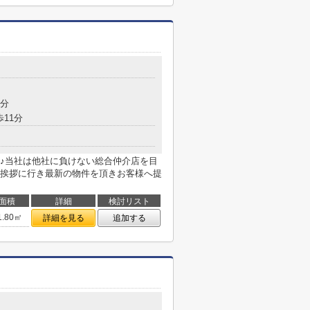
8分
歩11分
♪当社は他社に負けない総合仲介店を目
挨拶に行き最新の物件を頂きお客様へ提
面積
詳細
検討リスト
1.80㎡
詳細を見る
追加する