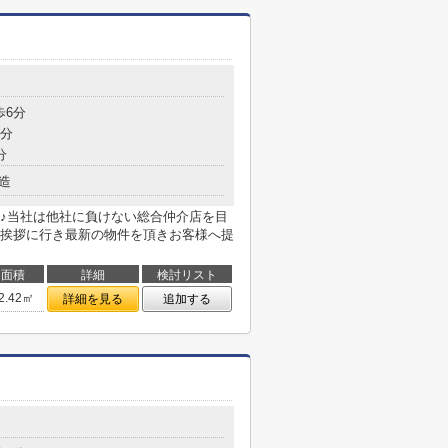
歩6分
6分
分
造
♪当社は他社に負けない総合仲介店を目
挨拶に行き最新の物件を頂きお客様へ提
面積
詳細
検討リスト
2.42㎡
詳細を見る
追加する