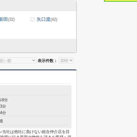
新田
矢口渡
(32)
(42)
表示件数：
歩8分
3分
4分
造
♪当社は他社に負けない総合仲介店を目