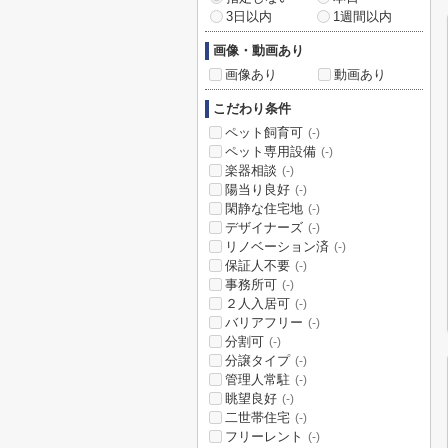
3日以内
1週間以内
画像・動画あり
画像あり
動画あり
こだわり条件
ペット飼育可
(-)
ペット専用設備
(-)
楽器相談
(-)
陽当り良好
(-)
閑静な住宅地
(-)
デザイナーズ
(-)
リノベーション済
(-)
保証人不要
(-)
事務所可
(-)
２人入居可
(-)
バリアフリー
(-)
分割可
(-)
分譲タイプ
(-)
管理人常駐
(-)
眺望良好
(-)
二世帯住宅
(-)
フリーレント
(-)