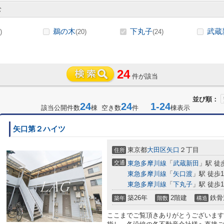
む
鵜の木
下丸子
武蔵
)
(20)
(24)
24
件が該当
並び順：
24
24
1-24
該当公開件数
棟 空き数
件
棟表示
矢口第２ハイツ
東京都
大田区
矢口
２丁目
住所
交通
東急多摩川線
「
武蔵新田
」駅 徒
東急多摩川線
「
矢口渡
」駅 徒歩1
東急多摩川線
「
下丸子
」駅 徒歩1
築26年
2階建
鉄骨
築年
階数
構造
ここまでご覧頂きありがとうございます