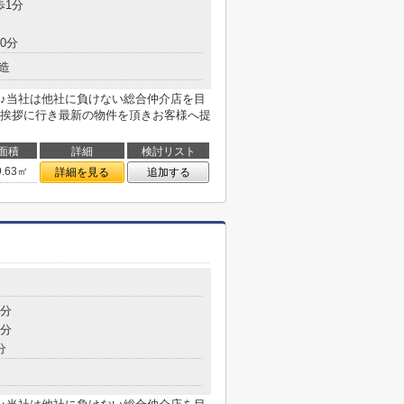
歩1分
0分
造
♪当社は他社に負けない総合仲介店を目
挨拶に行き最新の物件を頂きお客様へ提
面積
詳細
検討リスト
9.63㎡
詳細を見る
追加する
5分
7分
分