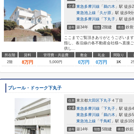
交通
東急多摩川線
「
鵜の木
」駅 徒歩
東急池上線
「
久が原
」駅 徒歩9分
東急多摩川線
「
下丸子
」駅 徒歩
築34年
2階建
鉄骨
築年
階数
構造
ここまでご覧頂きありがとうございます
指し、各沿線の各不動産会社様へ直接ご
供し...
所在階
賃料
管理費・共益費
敷金
礼金
間取り
8
万円
0万円
0万円
2階
5,000円
1K
2
プレール・ドゥーク下丸子
東京都
大田区
下丸子
４丁目
住所
交通
東急多摩川線
「
下丸子
」駅 徒歩
東急多摩川線
「
鵜の木
」駅 徒歩
東急池上線
「
千鳥町
」駅 徒歩10
築14年
5階建
鉄筋
築年
階数
構造