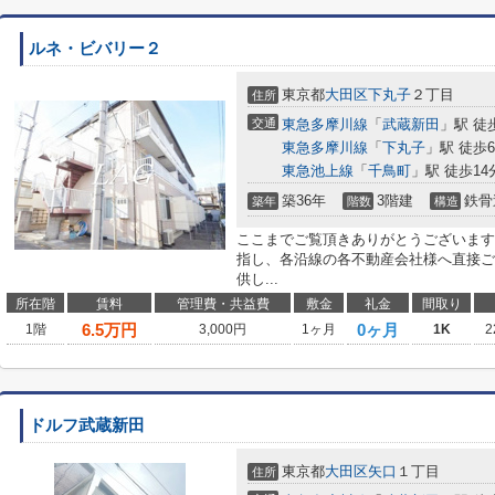
ルネ・ビバリー２
東京都
大田区
下丸子
２丁目
住所
交通
東急多摩川線
「
武蔵新田
」駅 徒
東急多摩川線
「
下丸子
」駅 徒歩
東急池上線
「
千鳥町
」駅 徒歩14
築36年
3階建
鉄骨
築年
階数
構造
ここまでご覧頂きありがとうございます
指し、各沿線の各不動産会社様へ直接ご
供し...
所在階
賃料
管理費・共益費
敷金
礼金
間取り
6.5
万円
0ヶ月
1階
3,000円
1ヶ月
1K
2
ドルフ武蔵新田
東京都
大田区
矢口
１丁目
住所