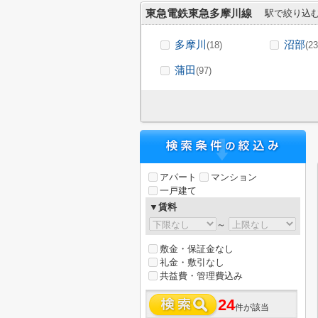
東急電鉄東急多摩川線
駅で絞り込
多摩川
沼部
(18)
(23
蒲田
(97)
アパート
マンション
一戸建て
▼賃料
～
敷金・保証金なし
礼金・敷引なし
共益費・管理費込み
24
件が該当