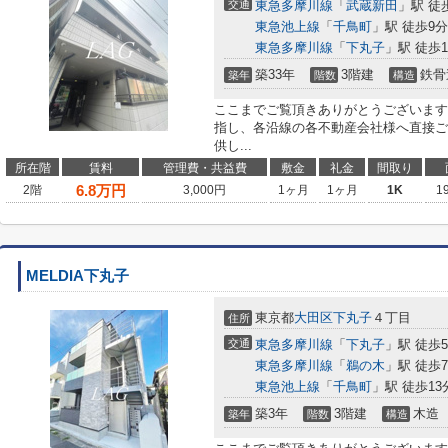
交通
東急多摩川線
「
武蔵新田
」駅 徒
東急池上線
「
千鳥町
」駅 徒歩9分
東急多摩川線
「
下丸子
」駅 徒歩1
築33年
3階建
鉄骨
築年
階数
構造
ここまでご覧頂きありがとうございます
指し、各沿線の各不動産会社様へ直接ご
供し...
所在階
賃料
管理費・共益費
敷金
礼金
間取り
6.8
万円
2階
3,000円
1ヶ月
1ヶ月
1K
1
MELDIA下丸子
東京都
大田区
下丸子
４丁目
住所
交通
東急多摩川線
「
下丸子
」駅 徒歩
東急多摩川線
「
鵜の木
」駅 徒歩
東急池上線
「
千鳥町
」駅 徒歩13
築3年
3階建
木造
築年
階数
構造