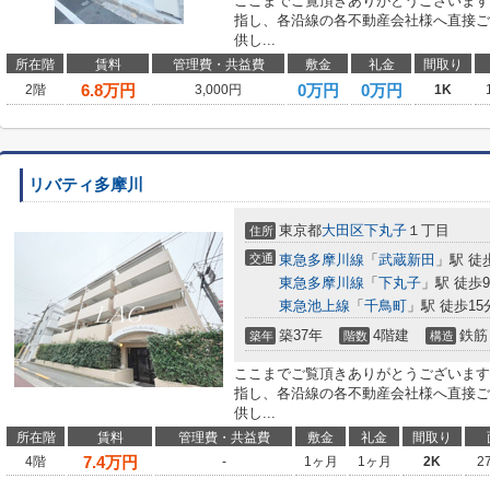
ここまでご覧頂きありがとうございます
指し、各沿線の各不動産会社様へ直接ご
供し...
所在階
賃料
管理費・共益費
敷金
礼金
間取り
6.8
万円
0万円
0万円
2階
3,000円
1K
リバティ多摩川
東京都
大田区
下丸子
１丁目
住所
交通
東急多摩川線
「
武蔵新田
」駅 徒
東急多摩川線
「
下丸子
」駅 徒歩
東急池上線
「
千鳥町
」駅 徒歩15
築37年
4階建
鉄筋
築年
階数
構造
ここまでご覧頂きありがとうございます
指し、各沿線の各不動産会社様へ直接ご
供し...
所在階
賃料
管理費・共益費
敷金
礼金
間取り
7.4
万円
4階
-
1ヶ月
1ヶ月
2K
2