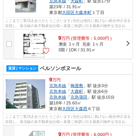
京急本線
「
大森町
」駅 徒歩17分
築23年 / 31.91㎡
東京都
大田区
大森本町
１丁目
ここまでご覧頂きありがとうございます♪当社は他社に負けない総合仲介店を
目指し、各沿線の各不動産会社様へ直接ご挨拶に行き最新の物件を頂きお客
様へ提供しております！最新の情報は...
9
万
円
(管理費等：5,000円 )
1ヶ月
1ヶ月
敷金
礼金
3階 / 1DK / 31.91㎡
ペルソンボヌール
賃貸 | マンション
9
万円
京急本線
「
梅屋敷
」駅 徒歩3分
京急本線
「
大森町
」駅 徒歩6分
京急本線
「
京急蒲田
」駅 徒歩15分
築18年 / 25.60㎡
東京都
大田区
大森西
６丁目
ここまでご覧頂きありがとうございます♪当社は他社に負けない総合仲介店を
目指し、各沿線の各不動産会社様へ直接ご挨拶に行き最新の物件を頂きお客
様へ提供しております！最新の情報は...
9
万
円
(管理費等：6,000円 )