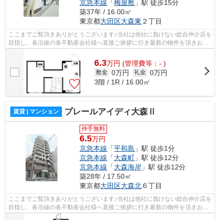
京急本線
「
梅屋敷
」駅 徒歩15分
築37年 / 16.00㎡
東京都
大田区
大森東
２丁目
ここまでご覧頂きありがとうございます♪当社は他社に負けない総合仲介店を
目指し、各沿線の各不動産会社様へ直接ご挨拶に行き最新の物件を頂きお客
様へ提供しております！最新の情報は...
6.3
万
円
(管理費等：- )
0万円
0万円
敷金
礼金
3階 / 1R / 16.00㎡
プレールアイディ大森Ⅱ
賃貸 | マンション
仲手無料
6.5
万円
京急本線
「
平和島
」駅 徒歩1分
京急本線
「
大森町
」駅 徒歩12分
京急本線
「
大森海岸
」駅 徒歩12分
築28年 / 17.50㎡
東京都
大田区
大森北
６丁目
ここまでご覧頂きありがとうございます♪当社は他社に負けない総合仲介店を
目指し、各沿線の各不動産会社様へ直接ご挨拶に行き最新の物件を頂きお客
様へ提供しております！最新の情報は...