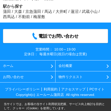
駅から探す
蒲田
/
大森
/
京急蒲田
/
馬込
/
大井町
/
蓮沼
/
武蔵小山
/
西馬込
/
不動前
/
梅屋敷
電話でお問い合わせ
営業時間：
10:00～19:00
定休日：
毎週水曜日(祝日の場合は営業)
ホーム
会社概要
お問い合わせ
物件リクエスト
プライバシーポリシー
利用規約
アクセスマップ
PCサイト
Copyright(c) エールーム蒲田店 All rights reserved.
当サイトでは、お客様の当サイト利用状況把握、サービス向上検討を目的と
して、クッキー（Cookie）を使用しています。