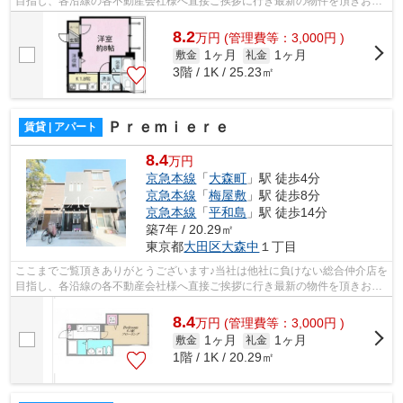
目指し、各沿線の各不動産会社様へ直接ご挨拶に行き最新の物件を頂きお客
様へ提供しております！最新の情報は...
8.2
万
円
(管理費等：3,000円 )
1ヶ月
1ヶ月
敷金
礼金
3階 / 1K / 25.23㎡
Ｐｒｅｍｉｅｒｅ
賃貸 | アパート
8.4
万円
京急本線
「
大森町
」駅 徒歩4分
京急本線
「
梅屋敷
」駅 徒歩8分
京急本線
「
平和島
」駅 徒歩14分
築7年 / 20.29㎡
東京都
大田区
大森中
１丁目
ここまでご覧頂きありがとうございます♪当社は他社に負けない総合仲介店を
目指し、各沿線の各不動産会社様へ直接ご挨拶に行き最新の物件を頂きお客
様へ提供しております！最新の情報は...
8.4
万
円
(管理費等：3,000円 )
1ヶ月
1ヶ月
敷金
礼金
1階 / 1K / 20.29㎡