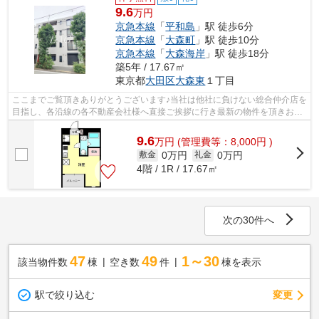
9.6
万円
京急本線
「
平和島
」駅 徒歩6分
京急本線
「
大森町
」駅 徒歩10分
京急本線
「
大森海岸
」駅 徒歩18分
築5年 / 17.67㎡
東京都
大田区
大森東
１丁目
ここまでご覧頂きありがとうございます♪当社は他社に負けない総合仲介店を
目指し、各沿線の各不動産会社様へ直接ご挨拶に行き最新の物件を頂きお客
様へ提供しております！最新の情報は...
9.6
万
円
(管理費等：8,000円 )
0万円
0万円
敷金
礼金
4階 / 1R / 17.67㎡
次の30件へ
47
49
1～30
該当物件数
棟
空き数
件
棟を表示
駅で絞り込む
変更