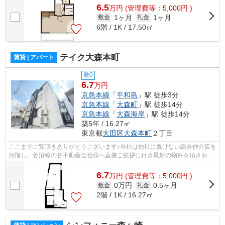
6.5
万
円
(管理費等：5,000円 )
1ヶ月
1ヶ月
敷金
礼金
6階 / 1K / 17.50㎡
テイク大森本町
賃貸 | アパート
敷0
6.7
万円
京急本線
「
平和島
」駅 徒歩3分
京急本線
「
大森町
」駅 徒歩14分
京急本線
「
大森海岸
」駅 徒歩14分
築5年 / 16.27㎡
東京都
大田区
大森本町
２丁目
ここまでご覧頂きありがとうございます♪当社は他社に負けない総合仲介店を
目指し、各沿線の各不動産会社様へ直接ご挨拶に行き最新の物件を頂きお客
様へ提供しております！最新の情報は...
6.7
万
円
(管理費等：5,000円 )
0万円
0.5ヶ月
敷金
礼金
2階 / 1K / 16.27㎡