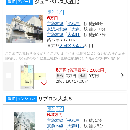
ジュニペルス大森北
賃貸 | アパート
敷0
礼0
6
万円
京急本線
「
平和島
」駅 徒歩9分
京浜東北線
「
大森
」駅 徒歩10分
京急本線
「
大森町
」駅 徒歩17分
築37年 / 17.00㎡
東京都
大田区
大森北
５丁目
ここまでご覧頂きありがとうございます♪当社は他社に負けない総合仲介店を
目指し、各沿線の各不動産会社様へ直接ご挨拶に行き最新の物件を頂きお客
様へ提供しております！最新の情報は...
6
万
円
(管理費等：2,000円 )
0万円
0万円
敷金
礼金
2階 / 1K / 17.00㎡
リプロン大森８
賃貸 | マンション
敷0
礼0
6.3
万円
京急本線
「
平和島
」駅 徒歩7分
京急本線
「
大森町
」駅 徒歩8分