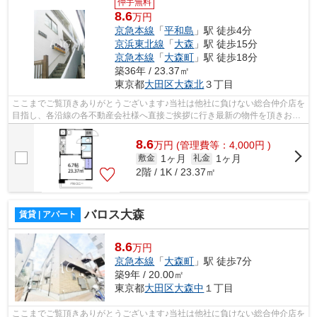
仲手無料
8.6
万円
京急本線
「
平和島
」駅 徒歩4分
京浜東北線
「
大森
」駅 徒歩15分
京急本線
「
大森町
」駅 徒歩18分
築36年 / 23.37㎡
東京都
大田区
大森北
３丁目
ここまでご覧頂きありがとうございます♪当社は他社に負けない総合仲介店を
目指し、各沿線の各不動産会社様へ直接ご挨拶に行き最新の物件を頂きお客
様へ提供しております！最新の情報は...
8.6
万
円
(管理費等：4,000円 )
1ヶ月
1ヶ月
敷金
礼金
2階 / 1K / 23.37㎡
バロス大森
賃貸 | アパート
8.6
万円
京急本線
「
大森町
」駅 徒歩7分
築9年 / 20.00㎡
東京都
大田区
大森中
１丁目
ここまでご覧頂きありがとうございます♪当社は他社に負けない総合仲介店を