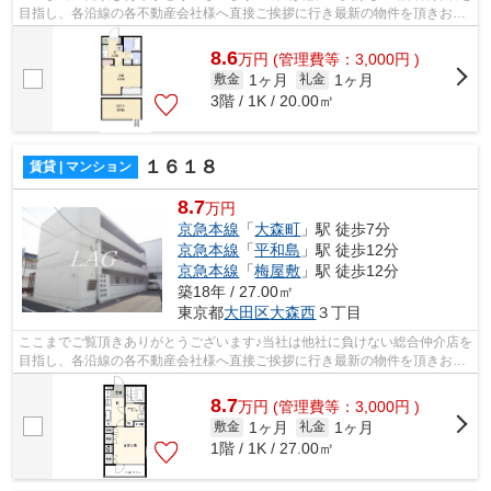
目指し、各沿線の各不動産会社様へ直接ご挨拶に行き最新の物件を頂きお客
様へ提供しております！最新の情報は...
8.6
万
円
(管理費等：3,000円 )
1ヶ月
1ヶ月
敷金
礼金
3階 / 1K / 20.00㎡
１６１８
賃貸 | マンション
8.7
万円
京急本線
「
大森町
」駅 徒歩7分
京急本線
「
平和島
」駅 徒歩12分
京急本線
「
梅屋敷
」駅 徒歩12分
築18年 / 27.00㎡
東京都
大田区
大森西
３丁目
ここまでご覧頂きありがとうございます♪当社は他社に負けない総合仲介店を
目指し、各沿線の各不動産会社様へ直接ご挨拶に行き最新の物件を頂きお客
様へ提供しております！最新の情報は...
8.7
万
円
(管理費等：3,000円 )
1ヶ月
1ヶ月
敷金
礼金
1階 / 1K / 27.00㎡