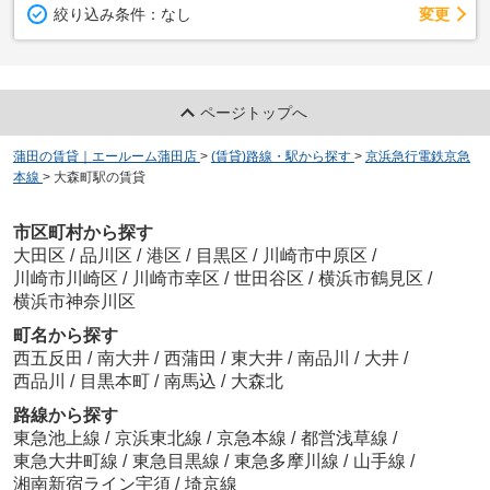
変更
絞り込み条件：
なし
ページトップへ
蒲田の賃貸｜エールーム蒲田店
>
(賃貸)路線・駅から探す
>
京浜急行電鉄京急
本線
>
大森町駅の賃貸
市区町村から探す
大田区
/
品川区
/
港区
/
目黒区
/
川崎市中原区
/
川崎市川崎区
/
川崎市幸区
/
世田谷区
/
横浜市鶴見区
/
横浜市神奈川区
町名から探す
西五反田
/
南大井
/
西蒲田
/
東大井
/
南品川
/
大井
/
西品川
/
目黒本町
/
南馬込
/
大森北
路線から探す
東急池上線
/
京浜東北線
/
京急本線
/
都営浅草線
/
東急大井町線
/
東急目黒線
/
東急多摩川線
/
山手線
/
湘南新宿ライン宇須
/
埼京線