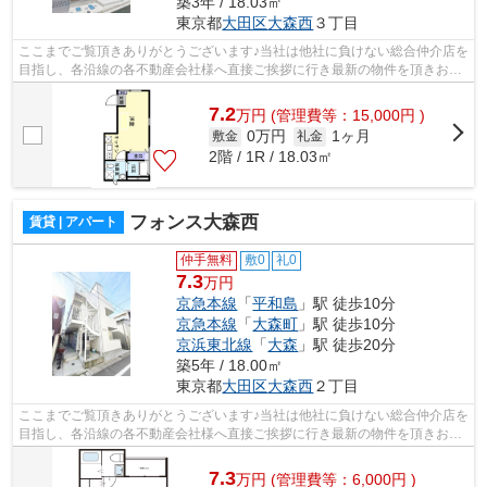
築3年 / 18.03㎡
東京都
大田区
大森西
３丁目
ここまでご覧頂きありがとうございます♪当社は他社に負けない総合仲介店を
目指し、各沿線の各不動産会社様へ直接ご挨拶に行き最新の物件を頂きお客
様へ提供しております！最新の情報は...
7.2
万
円
(管理費等：15,000円 )
0万円
1ヶ月
敷金
礼金
2階 / 1R / 18.03㎡
フォンス大森西
賃貸 | アパート
仲手無料
敷0
礼0
7.3
万円
京急本線
「
平和島
」駅 徒歩10分
京急本線
「
大森町
」駅 徒歩10分
京浜東北線
「
大森
」駅 徒歩20分
築5年 / 18.00㎡
東京都
大田区
大森西
２丁目
ここまでご覧頂きありがとうございます♪当社は他社に負けない総合仲介店を
目指し、各沿線の各不動産会社様へ直接ご挨拶に行き最新の物件を頂きお客
様へ提供しております！最新の情報は...
7.3
万
円
(管理費等：6,000円 )