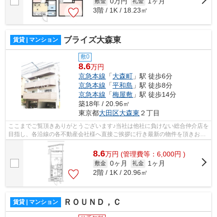
0万円
1ヶ月
敷金
礼金
3階 / 1K / 18.23㎡
ブライズ大森東
賃貸 | マンション
敷0
8.6
万円
京急本線
「
大森町
」駅 徒歩6分
京急本線
「
平和島
」駅 徒歩8分
京急本線
「
梅屋敷
」駅 徒歩14分
築18年 / 20.96㎡
東京都
大田区
大森東
２丁目
ここまでご覧頂きありがとうございます♪当社は他社に負けない総合仲介店を
目指し、各沿線の各不動産会社様へ直接ご挨拶に行き最新の物件を頂きお客
様へ提供しております！最新の情報は...
8.6
万
円
(管理費等：6,000円 )
0ヶ月
1ヶ月
敷金
礼金
2階 / 1K / 20.96㎡
ＲＯＵＮＤ，Ｃ
賃貸 | マンション