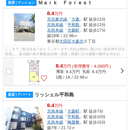
Ｍａｒｋ Ｆｏｒｅｓｔ
賃貸 | マンション
8.4
万円
京浜東北線
「
大森
」駅 徒歩12分
京急本線
「
平和島
」駅 徒歩12分
京急本線
「
大森町
」駅 徒歩17分
築18年 / 22.98㎡
東京都
大田区
大森北
５丁目
ここまでご覧頂きありがとうございます♪当社は他社に負けない総合仲介店を
目指し、各沿線の各不動産会社様へ直接ご挨拶に行き最新の物件を頂きお客
様へ提供しております！最新の情報は...
8.4
万
円
(管理費等：4,000円 )
8.4万円
8.4万円
敷金
礼金
1階 / 1K / 22.98㎡
リッシェル平和島
賃貸 | アパート
8.4
万円
京急本線
「
大森町
」駅 徒歩7分
京急本線
「
平和島
」駅 徒歩10分
京急本線
「
梅屋敷
」駅 徒歩15分
築7年 / 21.72㎡