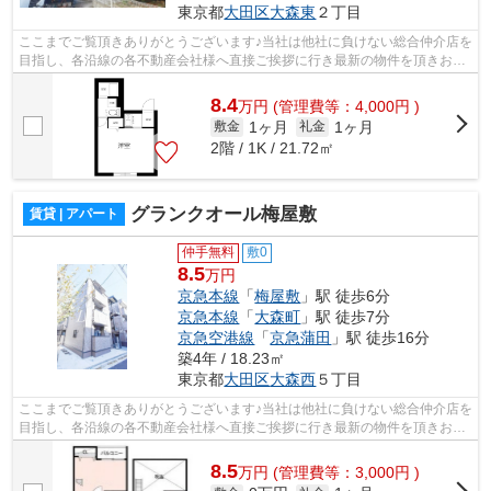
東京都
大田区
大森東
２丁目
ここまでご覧頂きありがとうございます♪当社は他社に負けない総合仲介店を
目指し、各沿線の各不動産会社様へ直接ご挨拶に行き最新の物件を頂きお客
様へ提供しております！最新の情報は...
8.4
万
円
(管理費等：4,000円 )
1ヶ月
1ヶ月
敷金
礼金
2階 / 1K / 21.72㎡
グランクオール梅屋敷
賃貸 | アパート
仲手無料
敷0
8.5
万円
京急本線
「
梅屋敷
」駅 徒歩6分
京急本線
「
大森町
」駅 徒歩7分
京急空港線
「
京急蒲田
」駅 徒歩16分
築4年 / 18.23㎡
東京都
大田区
大森西
５丁目
ここまでご覧頂きありがとうございます♪当社は他社に負けない総合仲介店を
目指し、各沿線の各不動産会社様へ直接ご挨拶に行き最新の物件を頂きお客
様へ提供しております！最新の情報は...
8.5
万
円
(管理費等：3,000円 )