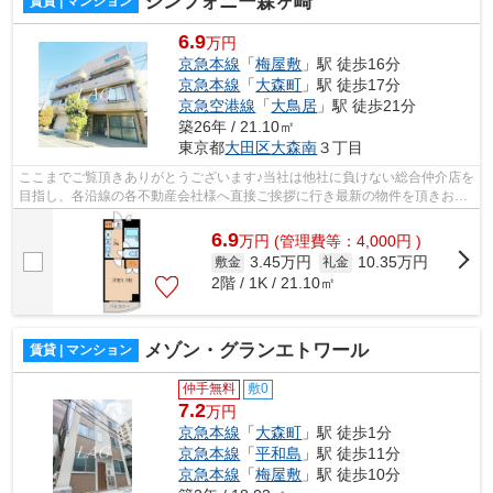
シンフォニー森ヶ崎
賃貸 | マンション
6.9
万円
京急本線
「
梅屋敷
」駅 徒歩16分
京急本線
「
大森町
」駅 徒歩17分
京急空港線
「
大鳥居
」駅 徒歩21分
築26年 / 21.10㎡
東京都
大田区
大森南
３丁目
ここまでご覧頂きありがとうございます♪当社は他社に負けない総合仲介店を
目指し、各沿線の各不動産会社様へ直接ご挨拶に行き最新の物件を頂きお客
様へ提供しております！最新の情報は...
6.9
万
円
(管理費等：4,000円 )
3.45万円
10.35万円
敷金
礼金
2階 / 1K / 21.10㎡
メゾン・グランエトワール
賃貸 | マンション
仲手無料
敷0
7.2
万円
京急本線
「
大森町
」駅 徒歩1分
京急本線
「
平和島
」駅 徒歩11分
京急本線
「
梅屋敷
」駅 徒歩10分