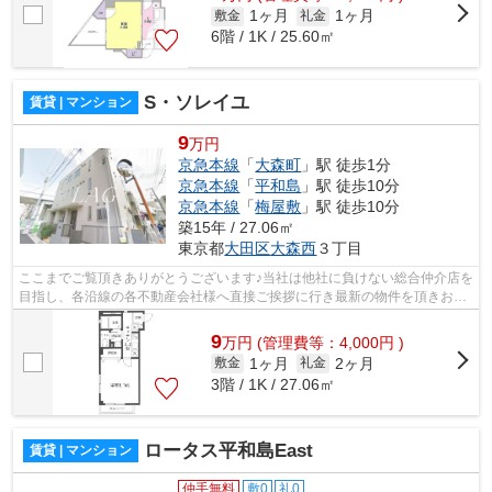
1ヶ月
1ヶ月
敷金
礼金
6階 / 1K / 25.60㎡
S・ソレイユ
賃貸 | マンション
9
万円
京急本線
「
大森町
」駅 徒歩1分
京急本線
「
平和島
」駅 徒歩10分
京急本線
「
梅屋敷
」駅 徒歩10分
築15年 / 27.06㎡
東京都
大田区
大森西
３丁目
ここまでご覧頂きありがとうございます♪当社は他社に負けない総合仲介店を
目指し、各沿線の各不動産会社様へ直接ご挨拶に行き最新の物件を頂きお客
様へ提供しております！最新の情報は...
9
万
円
(管理費等：4,000円 )
1ヶ月
2ヶ月
敷金
礼金
3階 / 1K / 27.06㎡
ロータス平和島East
賃貸 | マンション
仲手無料
敷0
礼0