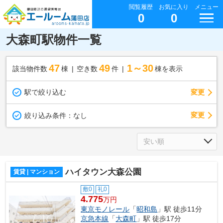
閲覧履歴
お気に入り
メニュー
0
0
大森町駅物件一覧
47
49
1～30
該当物件数
棟
空き数
件
棟を表示
駅で絞り込む
変更
変更
絞り込み条件：
なし
ハイタウン大森公園
賃貸 | マンション
敷0
礼0
4.775
万円
東京モノレール
「
昭和島
」駅 徒歩11分
京急本線
「
大森町
」駅 徒歩17分