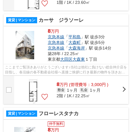
1階 / 1K / 23.60㎡
カーサ ジラソーレ
賃貸 | マンション
8
万円
京急本線
「
平和島
」駅 徒歩3分
京急本線
「
大森町
」駅 徒歩5分
京急本線
「
大森海岸
」駅 徒歩14分
築28年 / 22.25㎡
東京都
大田区
大森東
１丁目
ここまでご覧頂きありがとうございます♪当社は他社に負けない総合仲介店を
目指し、各沿線の各不動産会社様へ直接ご挨拶に行き最新の物件を頂きお客
様へ提供しております！最新の情報は...
8
万
円
(管理費等：3,000円 )
1ヶ月
1ヶ月
敷金
礼金
2階 / 1K / 22.25㎡
フローレスタナカ
賃貸 | マンション
仲手無料
8
万円