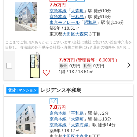
7.5
万円
京急本線
「
大森町
」駅 徒歩10分
京急本線
「
平和島
」駅 徒歩14分
東京モノレール
「
昭和島
」駅 徒歩16分
築5年 / 18.51㎡
東京都
大田区
大森東
３丁目
ここまでご覧頂きありがとうございます♪当社は他社に負けない総合仲介店を
目指し、各沿線の各不動産会社様へ直接ご挨拶に行き最新の物件を頂きお客
様へ提供しております！最新の情報は...
7.5
万
円
(管理費等：8,000円 )
0万円
0万円
敷金
礼金
1階 / 1K / 18.51㎡
レジデンス平和島
賃貸 | マンション
礼0
7.8
万円
京急本線
「
平和島
」駅 徒歩2分
京急本線
「
大森町
」駅 徒歩13分
京急本線
「
大森海岸
」駅 徒歩14分
築8年 / 18.17㎡
東京都
大田区
大森北
６丁目