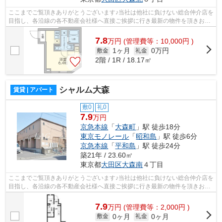
ここまでご覧頂きありがとうございます♪当社は他社に負けない総合仲介店を
目指し、各沿線の各不動産会社様へ直接ご挨拶に行き最新の物件を頂きお客
様へ提供しております！最新の情報は...
7.8
万
円
(管理費等：10,000円 )
1ヶ月
0万円
敷金
礼金
2階 / 1R / 18.17㎡
シャルム大森
賃貸 | アパート
敷0
礼0
7.9
万円
京急本線
「
大森町
」駅 徒歩18分
東京モノレール
「
昭和島
」駅 徒歩6分
京急本線
「
平和島
」駅 徒歩24分
築21年 / 23.60㎡
東京都
大田区
大森南
４丁目
ここまでご覧頂きありがとうございます♪当社は他社に負けない総合仲介店を
目指し、各沿線の各不動産会社様へ直接ご挨拶に行き最新の物件を頂きお客
様へ提供しております！最新の情報は...
7.9
万
円
(管理費等：2,000円 )
0ヶ月
0ヶ月
敷金
礼金