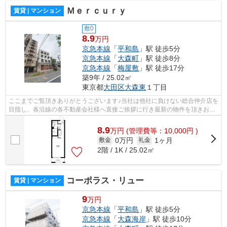
Ｍｅｒｃｕｒｙ
賃貸 | マンション
敷0
8.9
万円
京急本線
「
平和島
」駅 徒歩5分
京急本線
「
大森町
」駅 徒歩8分
京急本線
「
梅屋敷
」駅 徒歩17分
築9年 / 25.02㎡
東京都
大田区
大森東
１丁目
ここまでご覧頂きありがとうございます♪当社は他社に負けない総合仲介店を
目指し、各沿線の各不動産会社様へ直接ご挨拶に行き最新の物件を頂きお客
様へ提供しております！最新の情報は...
8.9
万
円
(管理費等：10,000円 )
0万円
1ヶ月
敷金
礼金
2階 / 1K / 25.02㎡
コーポラス・リュー
賃貸 | マンション
9
万円
京急本線
「
平和島
」駅 徒歩5分
京急本線
「
大森海岸
」駅 徒歩10分