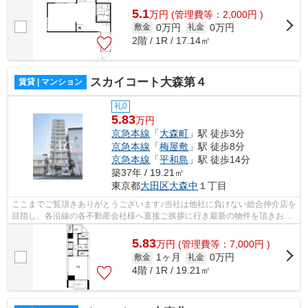
5.1
万
円
(管理費等：2,000円 )
0万円
0万円
敷金
礼金
2階 / 1R / 17.14㎡
スカイコート大森第４
賃貸 | マンション
礼0
5.83
万円
京急本線
「
大森町
」駅 徒歩3分
京急本線
「
梅屋敷
」駅 徒歩8分
京急本線
「
平和島
」駅 徒歩14分
築37年 / 19.21㎡
東京都
大田区
大森中
１丁目
ここまでご覧頂きありがとうございます♪当社は他社に負けない総合仲介店を
目指し、各沿線の各不動産会社様へ直接ご挨拶に行き最新の物件を頂きお客
様へ提供しております！最新の情報は...
5.83
万
円
(管理費等：7,000円 )
1ヶ月
0万円
敷金
礼金
4階 / 1R / 19.21㎡