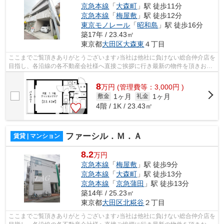
京急本線
「
大森町
」駅 徒歩11分
京急本線
「
梅屋敷
」駅 徒歩12分
東京モノレール
「
昭和島
」駅 徒歩16分
築17年 / 23.43㎡
東京都
大田区
大森東
４丁目
ここまでご覧頂きありがとうございます♪当社は他社に負けない総合仲介店を
目指し、各沿線の各不動産会社様へ直接ご挨拶に行き最新の物件を頂きお客
様へ提供しております！最新の情報は...
8
万
円
(管理費等：3,000円 )
1ヶ月
1ヶ月
敷金
礼金
4階 / 1K / 23.43㎡
ファーシル．Ｍ．Ａ
賃貸 | マンション
8.2
万円
京急本線
「
梅屋敷
」駅 徒歩9分
京急本線
「
大森町
」駅 徒歩13分
京急本線
「
京急蒲田
」駅 徒歩13分
築14年 / 25.23㎡
東京都
大田区
北糀谷
２丁目
ここまでご覧頂きありがとうございます♪当社は他社に負けない総合仲介店を