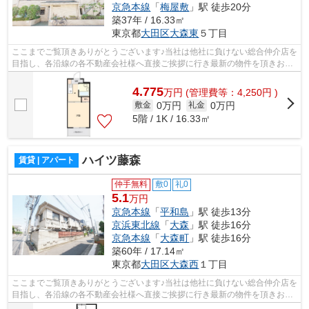
京急本線
「
梅屋敷
」駅 徒歩20分
築37年 / 16.33㎡
東京都
大田区
大森東
５丁目
ここまでご覧頂きありがとうございます♪当社は他社に負けない総合仲介店を
目指し、各沿線の各不動産会社様へ直接ご挨拶に行き最新の物件を頂きお客
様へ提供しております！最新の情報は...
4.775
万
円
(管理費等：4,250円 )
0万円
0万円
敷金
礼金
5階 / 1K / 16.33㎡
ハイツ藤森
賃貸 | アパート
仲手無料
敷0
礼0
5.1
万円
京急本線
「
平和島
」駅 徒歩13分
京浜東北線
「
大森
」駅 徒歩16分
京急本線
「
大森町
」駅 徒歩16分
築60年 / 17.14㎡
東京都
大田区
大森西
１丁目
ここまでご覧頂きありがとうございます♪当社は他社に負けない総合仲介店を
目指し、各沿線の各不動産会社様へ直接ご挨拶に行き最新の物件を頂きお客
様へ提供しております！最新の情報は...