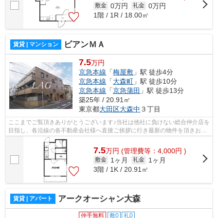
0万円
0万円
敷金
礼金
1階 / 1R / 18.00㎡
ビアンＭＡ
賃貸 | マンション
7.5
万円
京急本線
「
梅屋敷
」駅 徒歩4分
京急本線
「
大森町
」駅 徒歩10分
京急本線
「
京急蒲田
」駅 徒歩13分
築25年 / 20.91㎡
東京都
大田区
大森中
３丁目
ここまでご覧頂きありがとうございます♪当社は他社に負けない総合仲介店を
目指し、各沿線の各不動産会社様へ直接ご挨拶に行き最新の物件を頂きお客
様へ提供しております！最新の情報は...
7.5
万
円
(管理費等：4,000円 )
1ヶ月
1ヶ月
敷金
礼金
3階 / 1K / 20.91㎡
アークオーシャン大森
賃貸 | アパート
仲手無料
敷0
礼0