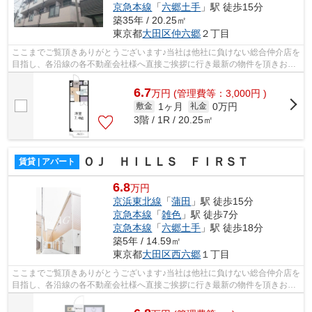
京急本線
「
六郷土手
」駅 徒歩15分
築35年 / 20.25㎡
東京都
大田区
仲六郷
２丁目
ここまでご覧頂きありがとうございます♪当社は他社に負けない総合仲介店を
目指し、各沿線の各不動産会社様へ直接ご挨拶に行き最新の物件を頂きお客
様へ提供しております！最新の情報は...
6.7
万
円
(管理費等：3,000円 )
1ヶ月
0万円
敷金
礼金
3階 / 1R / 20.25㎡
ＯＪ ＨＩＬＬＳ ＦＩＲＳＴ
賃貸 | アパート
6.8
万円
京浜東北線
「
蒲田
」駅 徒歩15分
京急本線
「
雑色
」駅 徒歩7分
京急本線
「
六郷土手
」駅 徒歩18分
築5年 / 14.59㎡
東京都
大田区
西六郷
１丁目
ここまでご覧頂きありがとうございます♪当社は他社に負けない総合仲介店を
目指し、各沿線の各不動産会社様へ直接ご挨拶に行き最新の物件を頂きお客
様へ提供しております！最新の情報は...