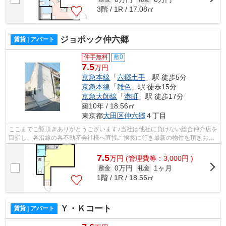
3階 / 1R / 17.08㎡
ジョポック仲六郷
賃貸 | アパート
仲手無料
敷0
7.5
万円
京急本線
「
六郷土手
」駅 徒歩5分
京急本線
「
雑色
」駅 徒歩15分
京急大師線
「
港町
」駅 徒歩17分
築10年 / 18.56㎡
東京都
大田区
仲六郷
４丁目
ここまでご覧頂きありがとうございます♪当社は他社に負けない総合仲介店を
目指し、各沿線の各不動産会社様へ直接ご挨拶に行き最新の物件を頂きお客
様へ提供しております！最新の情報は...
7.5
万
円
(管理費等：3,000円 )
0万円
1ヶ月
敷金
礼金
1階 / 1R / 18.56㎡
Ｙ・Ｋコート
賃貸 | アパート