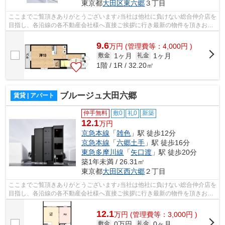
東京都
大田区
東六郷
３丁目
ここまでご覧頂きありがとうございます♪当社は他社に負けない総合仲介店を
目指し、各沿線の各不動産会社様へ直接ご挨拶に行き最新の物件を頂きお客
様へ提供しております！最新の情報は...
9.6
万
円
(管理費等：4,000円 )
1ヶ月
1ヶ月
敷金
礼金
1階 / 1R / 32.20㎡
ブルージュ大田六郷
賃貸 | アパート
仲手無料
敷0
礼0
新築
12.1
万円
京急本線
「
雑色
」駅 徒歩12分
京急本線
「
六郷土手
」駅 徒歩16分
東急多摩川線
「
矢口渡
」駅 徒歩20分
築1年未満 / 26.31㎡
東京都
大田区
西六郷
２丁目
ここまでご覧頂きありがとうございます♪当社は他社に負けない総合仲介店を
目指し、各沿線の各不動産会社様へ直接ご挨拶に行き最新の物件を頂きお客
様へ提供しております！最新の情報は...
12.1
万
円
(管理費等：3,000円 )
0万円
0ヶ月
敷金
礼金