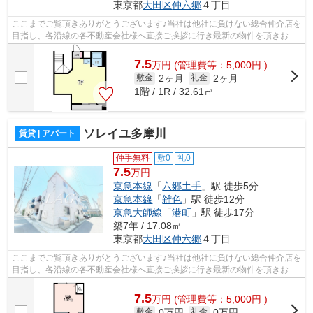
東京都
大田区
仲六郷
４丁目
ここまでご覧頂きありがとうございます♪当社は他社に負けない総合仲介店を
目指し、各沿線の各不動産会社様へ直接ご挨拶に行き最新の物件を頂きお客
様へ提供しております！最新の情報は...
7.5
万
円
(管理費等：5,000円 )
2ヶ月
2ヶ月
敷金
礼金
1階 / 1R / 32.61㎡
ソレイユ多摩川
賃貸 | アパート
仲手無料
敷0
礼0
7.5
万円
京急本線
「
六郷土手
」駅 徒歩5分
京急本線
「
雑色
」駅 徒歩12分
京急大師線
「
港町
」駅 徒歩17分
築7年 / 17.08㎡
東京都
大田区
仲六郷
４丁目
ここまでご覧頂きありがとうございます♪当社は他社に負けない総合仲介店を
目指し、各沿線の各不動産会社様へ直接ご挨拶に行き最新の物件を頂きお客
様へ提供しております！最新の情報は...
7.5
万
円
(管理費等：5,000円 )
0万円
0万円
敷金
礼金