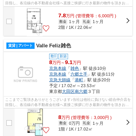
目指し、各沿線の各不動産会社様へ直接ご挨拶に行き最新の物件を頂きお客
様へ提供しております！最新の情報は...
7.8
万
円
(管理費等：6,000円 )
1ヶ月
1ヶ月
敷金
礼金
2階 / 1K / 22.06㎡
Valle Feliz雑色
賃貸 | アパート
敷0
新築
8
9.1
万円～
万円
京急本線
「
雑色
」駅 徒歩10分
京急本線
「
六郷土手
」駅 徒歩11分
京急大師線
「
港町
」駅 徒歩20分
予定 / 17.02㎡～23.53㎡
東京都
大田区
南六郷
３丁目
ここまでご覧頂きありがとうございます♪当社は他社に負けない総合仲介店を
目指し、各沿線の各不動産会社様へ直接ご挨拶に行き最新の物件を頂きお客
様へ提供しております！最新の情報は...
8
万
円
(管理費等：3,000円 )
0万円
1ヶ月
敷金
礼金
1階 / 1K / 17.02㎡