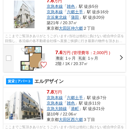
7.6
万円
京急本線
「
雑色
」駅 徒歩5分
京急本線
「
六郷土手
」駅 徒歩16分
京浜東北線
「
蒲田
」駅 徒歩20分
築21年 / 20.37㎡
東京都
大田区
仲六郷
２丁目
ここまでご覧頂きありがとうございます♪当社は他社に負けない総合仲介店を
目指し、各沿線の各不動産会社様へ直接ご挨拶に行き最新の物件を頂きお客
様へ提供しております！最新の情報は...
7.6
万
円
(管理費等：2,000円 )
1ヶ月
1ヶ月
敷金
礼金
2階 / 1K / 20.37㎡
エルデザイン
賃貸 | アパート
7.8
万円
京急本線
「
六郷土手
」駅 徒歩7分
京急本線
「
雑色
」駅 徒歩11分
京急大師線
「
港町
」駅 徒歩21分
築10年 / 22.06㎡
東京都
大田区
西六郷
３丁目
ここまでご覧頂きありがとうございます♪当社は他社に負けない総合仲介店を