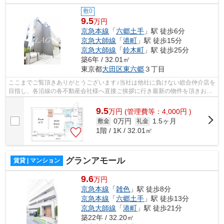
敷0
9.5
万円
京急本線
「
六郷土手
」駅 徒歩6分
京急大師線
「
港町
」駅 徒歩15分
京急大師線
「
鈴木町
」駅 徒歩25分
築6年 / 32.01㎡
東京都
大田区
東六郷
３丁目
ここまでご覧頂きありがとうございます♪当社は他社に負けない総合仲介店を
目指し、各沿線の各不動産会社様へ直接ご挨拶に行き最新の物件を頂きお客
様へ提供しております！最新の情報は...
9.5
万
円
(管理費等：4,000円 )
0万円
1.5ヶ月
敷金
礼金
1階 / 1K / 32.01㎡
グランアモール
賃貸 | マンション
9.6
万円
京急本線
「
雑色
」駅 徒歩8分
京急本線
「
六郷土手
」駅 徒歩13分
京急大師線
「
港町
」駅 徒歩21分
築22年 / 32.20㎡