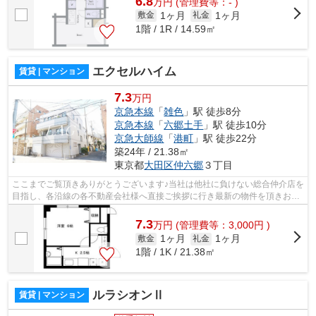
6.8
万
円
(管理費等：- )
1ヶ月
1ヶ月
敷金
礼金
1階 / 1R / 14.59㎡
エクセルハイム
賃貸 | マンション
7.3
万円
京急本線
「
雑色
」駅 徒歩8分
京急本線
「
六郷土手
」駅 徒歩10分
京急大師線
「
港町
」駅 徒歩22分
築24年 / 21.38㎡
東京都
大田区
仲六郷
３丁目
ここまでご覧頂きありがとうございます♪当社は他社に負けない総合仲介店を
目指し、各沿線の各不動産会社様へ直接ご挨拶に行き最新の物件を頂きお客
様へ提供しております！最新の情報は...
7.3
万
円
(管理費等：3,000円 )
1ヶ月
1ヶ月
敷金
礼金
1階 / 1K / 21.38㎡
ルラシオンⅡ
賃貸 | マンション