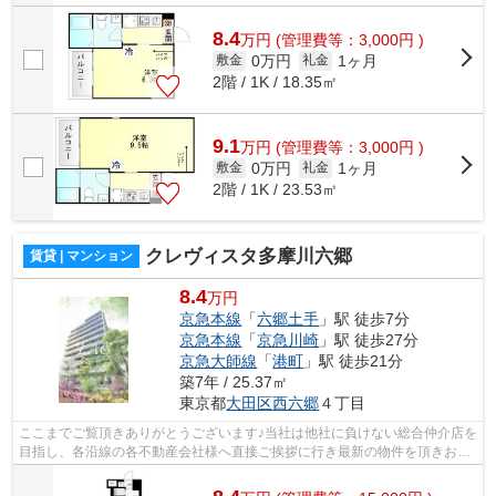
8.4
万
円
(管理費等：3,000円 )
0万円
1ヶ月
敷金
礼金
2階 / 1K / 18.35㎡
9.1
万
円
(管理費等：3,000円 )
0万円
1ヶ月
敷金
礼金
2階 / 1K / 23.53㎡
クレヴィスタ多摩川六郷
賃貸 | マンション
8.4
万円
京急本線
「
六郷土手
」駅 徒歩7分
京急本線
「
京急川崎
」駅 徒歩27分
京急大師線
「
港町
」駅 徒歩21分
築7年 / 25.37㎡
東京都
大田区
西六郷
４丁目
ここまでご覧頂きありがとうございます♪当社は他社に負けない総合仲介店を
目指し、各沿線の各不動産会社様へ直接ご挨拶に行き最新の物件を頂きお客
様へ提供しております！最新の情報は...