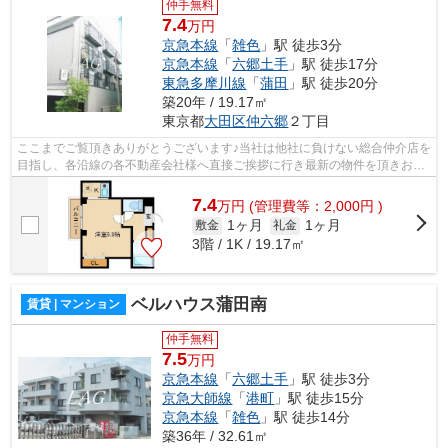
仲手無料
7.4
万円
京急本線
「
雑色
」駅 徒歩3分
京急本線
「
六郷土手
」駅 徒歩17分
東急多摩川線
「
蒲田
」駅 徒歩20分
築20年 / 19.17㎡
東京都
大田区
仲六郷
２丁目
ここまでご覧頂きありがとうございます♪当社は他社に負けない総合仲介店を
目指し、各沿線の各不動産会社様へ直接ご挨拶に行き最新の物件を頂きお客
様へ提供しております！最新の情報は...
7.4
万
円
(管理費等：2,000円 )
1ヶ月
1ヶ月
敷金
礼金
3階 / 1K / 19.17㎡
ベルハウス蒲田南
賃貸 | マンション
仲手無料
7.5
万円
京急本線
「
六郷土手
」駅 徒歩3分
京急大師線
「
港町
」駅 徒歩15分
京急本線
「
雑色
」駅 徒歩14分
築36年 / 32.61㎡