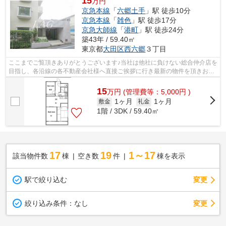
15
万円
京急本線
「
六郷土手
」駅 徒歩10分
京急本線
「
雑色
」駅 徒歩17分
京急大師線
「
港町
」駅 徒歩24分
築43年 / 59.40㎡
東京都
大田区
西六郷
３丁目
ここまでご覧頂きありがとうございます♪当社は他社に負けない総合仲介店を
目指し、各沿線の各不動産会社様へ直接ご挨拶に行き最新の物件を頂きお客
様へ提供しております！最新の情報は...
15
万
円
(管理費等：5,000円 )
1ヶ月
1ヶ月
敷金
礼金
1階 / 3DK / 59.40㎡
17
19
1～17
該当物件数
棟
空き数
件
棟を表示
駅で絞り込む
変更
変更
絞り込み条件：
なし