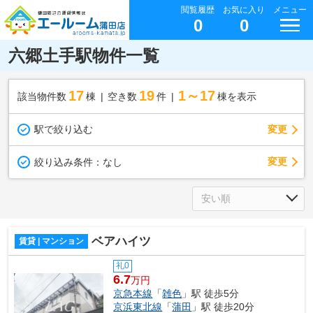
閲覧履歴
お気に入り
メニュー
0
0
六郷土手駅物件一覧
17
19
1～17
該当物件数
棟
空き数
件
棟を表示
駅で絞り込む
変更
変更
絞り込み条件：
なし
ベアハイツ
賃貸 | マンション
礼0
6.7
万円
京急本線
「
雑色
」駅 徒歩5分
京浜東北線
「
蒲田
」駅 徒歩20分