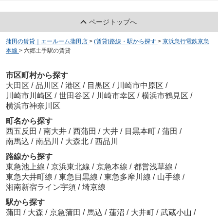
ページトップへ
蒲田の賃貸｜エールーム蒲田店
>
(賃貸)路線・駅から探す
>
京浜急行電鉄京急
本線
>
六郷土手駅の賃貸
市区町村から探す
大田区
/
品川区
/
港区
/
目黒区
/
川崎市中原区
/
川崎市川崎区
/
世田谷区
/
川崎市幸区
/
横浜市鶴見区
/
横浜市神奈川区
町名から探す
西五反田
/
南大井
/
西蒲田
/
大井
/
目黒本町
/
蒲田
/
南馬込
/
南品川
/
大森北
/
西品川
路線から探す
東急池上線
/
京浜東北線
/
京急本線
/
都営浅草線
/
東急大井町線
/
東急目黒線
/
東急多摩川線
/
山手線
/
湘南新宿ライン宇須
/
埼京線
駅から探す
蒲田
/
大森
/
京急蒲田
/
馬込
/
蓮沼
/
大井町
/
武蔵小山
/