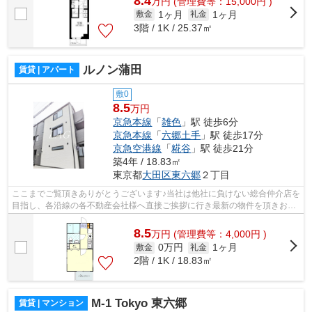
8.4
万
円
(管理費等：15,000円 )
1ヶ月
1ヶ月
敷金
礼金
3階 / 1K / 25.37㎡
ルノン蒲田
賃貸 | アパート
敷0
8.5
万円
京急本線
「
雑色
」駅 徒歩6分
京急本線
「
六郷土手
」駅 徒歩17分
京急空港線
「
糀谷
」駅 徒歩21分
築4年 / 18.83㎡
東京都
大田区
東六郷
２丁目
ここまでご覧頂きありがとうございます♪当社は他社に負けない総合仲介店を
目指し、各沿線の各不動産会社様へ直接ご挨拶に行き最新の物件を頂きお客
様へ提供しております！最新の情報は...
8.5
万
円
(管理費等：4,000円 )
0万円
1ヶ月
敷金
礼金
2階 / 1K / 18.83㎡
M-1 Tokyo 東六郷
賃貸 | マンション