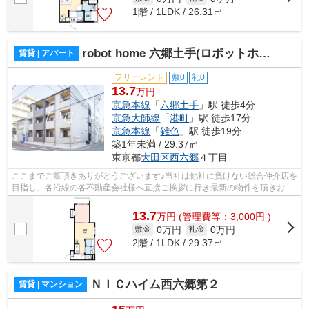
1階 / 1LDK / 26.31㎡
robot home 六郷土手(ロボットホームロクゴウドテ)
賃貸 | アパート
フリーレント
敷0
礼0
13.7
万円
京急本線
「
六郷土手
」駅 徒歩4分
京急大師線
「
港町
」駅 徒歩17分
京急本線
「
雑色
」駅 徒歩19分
築1年未満 / 29.37㎡
東京都
大田区
西六郷
４丁目
ここまでご覧頂きありがとうございます♪当社は他社に負けない総合仲介店を
目指し、各沿線の各不動産会社様へ直接ご挨拶に行き最新の物件を頂きお客
様へ提供しております！最新の情報は...
13.7
万
円
(管理費等：3,000円 )
0万円
0万円
敷金
礼金
2階 / 1LDK / 29.37㎡
ＮＩＣハイム西六郷第２
賃貸 | マンション