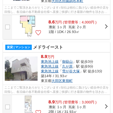
東京都
大田区
田園調布本町
ここまでご覧頂きありがとうございます♪当社は他社に負けない総合仲介店を
目指し、各沿線の各不動産会社様へ直接ご挨拶に行き最新の物件を頂きお客
様へ提供しております！最新の情報は...
8.6
万
円
(管理費等：4,000円 )
1ヶ月
2ヶ月
敷金
礼金
1階 / 1DK / 26.93㎡
メドライースト
賃貸 | マンション
8.9
万円
東急池上線
「
御嶽山
」駅 徒歩3分
東急池上線
「
久が原
」駅 徒歩9分
東急池上線
「
雪が谷大塚
」駅 徒歩13分
築14年 / 31.93㎡
東京都
大田区
東嶺町
ここまでご覧頂きありがとうございます♪当社は他社に負けない総合仲介店を
目指し、各沿線の各不動産会社様へ直接ご挨拶に行き最新の物件を頂きお客
様へ提供しております！最新の情報は...
8.9
万
円
(管理費等：3,000円 )
1ヶ月
1ヶ月
敷金
礼金
2階 / 1K / 31.93㎡