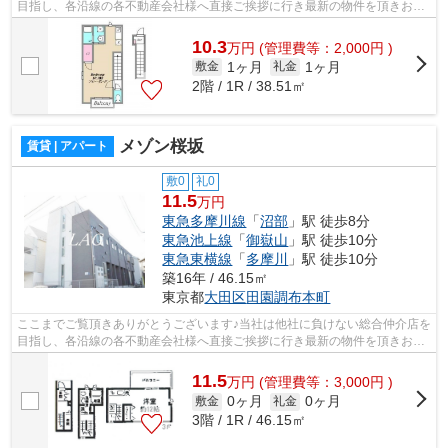
目指し、各沿線の各不動産会社様へ直接ご挨拶に行き最新の物件を頂きお客
様へ提供しております！最新の情報は...
10.3
万
円
(管理費等：2,000円 )
1ヶ月
1ヶ月
敷金
礼金
2階 / 1R / 38.51㎡
メゾン桜坂
賃貸 | アパート
敷0
礼0
11.5
万円
東急多摩川線
「
沼部
」駅 徒歩8分
東急池上線
「
御嶽山
」駅 徒歩10分
東急東横線
「
多摩川
」駅 徒歩10分
築16年 / 46.15㎡
東京都
大田区
田園調布本町
ここまでご覧頂きありがとうございます♪当社は他社に負けない総合仲介店を
目指し、各沿線の各不動産会社様へ直接ご挨拶に行き最新の物件を頂きお客
様へ提供しております！最新の情報は...
11.5
万
円
(管理費等：3,000円 )
0ヶ月
0ヶ月
敷金
礼金
3階 / 1R / 46.15㎡