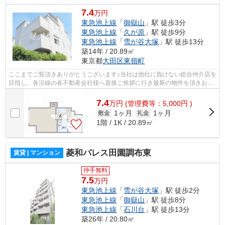
7.4
万円
東急池上線
「
御嶽山
」駅 徒歩3分
東急池上線
「
久が原
」駅 徒歩9分
東急池上線
「
雪が谷大塚
」駅 徒歩13分
築14年 / 20.89㎡
東京都
大田区
東嶺町
ここまでご覧頂きありがとうございます♪当社は他社に負けない総合仲介店を
目指し、各沿線の各不動産会社様へ直接ご挨拶に行き最新の物件を頂きお客
様へ提供しております！最新の情報は...
7.4
万
円
(管理費等：5,000円 )
1ヶ月
1ヶ月
敷金
礼金
1階 / 1K / 20.89㎡
菱和パレス田園調布東
賃貸 | マンション
仲手無料
7.5
万円
東急池上線
「
雪が谷大塚
」駅 徒歩2分
東急池上線
「
御嶽山
」駅 徒歩8分
東急池上線
「
石川台
」駅 徒歩13分
築26年 / 20.80㎡