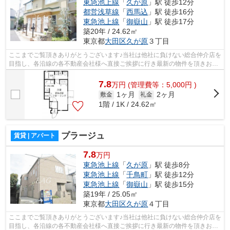
東急池上線
「
久が原
」駅 徒歩12分
都営浅草線
「
西馬込
」駅 徒歩16分
東急池上線
「
御嶽山
」駅 徒歩17分
築20年 / 24.62㎡
東京都
大田区
久が原
３丁目
ここまでご覧頂きありがとうございます♪当社は他社に負けない総合仲介店を
目指し、各沿線の各不動産会社様へ直接ご挨拶に行き最新の物件を頂きお客
様へ提供しております！最新の情報は...
7.8
万
円
(管理費等：5,000円 )
1ヶ月
2ヶ月
敷金
礼金
1階 / 1K / 24.62㎡
プラージュ
賃貸 | アパート
7.8
万円
東急池上線
「
久が原
」駅 徒歩8分
東急池上線
「
千鳥町
」駅 徒歩12分
東急池上線
「
御嶽山
」駅 徒歩15分
築19年 / 25.05㎡
東京都
大田区
久が原
４丁目
ここまでご覧頂きありがとうございます♪当社は他社に負けない総合仲介店を
目指し、各沿線の各不動産会社様へ直接ご挨拶に行き最新の物件を頂きお客