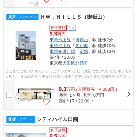
ＨＷ．ＨＩＬＬＳ（御嶽山）
賃貸 | マンション
仲手無料
礼0
9.3
万円
東急池上線
「
御嶽山
」駅 徒歩2分
東急池上線
「
久が原
」駅 徒歩10分
東急多摩川線
「
沼部
」駅 徒歩13分
築7年 / 20.00㎡
東京都
大田区
北嶺町
ここまでご覧頂きありがとうございます♪当社は他社に負けない総合仲介店を
目指し、各沿線の各不動産会社様へ直接ご挨拶に行き最新の物件を頂きお客
様へ提供しております！最新の情報は...
9.3
万
円
(管理費等：4,000円 )
1ヶ月
0万円
敷金
礼金
2階 / 1R / 20.00㎡
シティハイム田園
賃貸 | アパート
仲手無料
9.5
万円