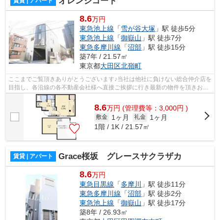
オレンジコート
賃貸 | アパート
8.6
万円
東急池上線
「
雪が谷大塚
」駅 徒歩5分
東急池上線
「
御嶽山
」駅 徒歩7分
東急多摩川線
「
沼部
」駅 徒歩15分
築7年 / 21.57㎡
東京都
大田区
北嶺町
ここまでご覧頂きありがとうございます♪当社は他社に負けない総合仲介店を
目指し、各沿線の各不動産会社様へ直接ご挨拶に行き最新の物件を頂きお客
様へ提供しております！最新の情報は...
8.6
万
円
(管理費等：3,000円 )
1ヶ月
1ヶ月
敷金
礼金
1階 / 1K / 21.57㎡
Grace桜坂 グレースサクラザカ
賃貸 | アパート
8.6
万円
東急目黒線
「
多摩川
」駅 徒歩11分
東急多摩川線
「
沼部
」駅 徒歩2分
東急池上線
「
御嶽山
」駅 徒歩17分
築8年 / 26.93㎡