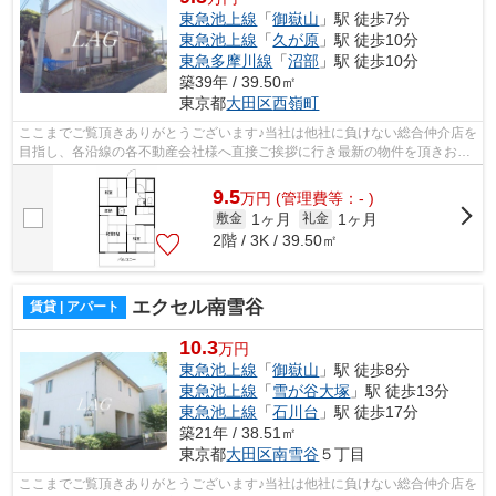
東急池上線
「
御嶽山
」駅 徒歩7分
東急池上線
「
久が原
」駅 徒歩10分
東急多摩川線
「
沼部
」駅 徒歩10分
築39年 / 39.50㎡
東京都
大田区
西嶺町
ここまでご覧頂きありがとうございます♪当社は他社に負けない総合仲介店を
目指し、各沿線の各不動産会社様へ直接ご挨拶に行き最新の物件を頂きお客
様へ提供しております！最新の情報は...
9.5
万
円
(管理費等：- )
1ヶ月
1ヶ月
敷金
礼金
2階 / 3K / 39.50㎡
エクセル南雪谷
賃貸 | アパート
10.3
万円
東急池上線
「
御嶽山
」駅 徒歩8分
東急池上線
「
雪が谷大塚
」駅 徒歩13分
東急池上線
「
石川台
」駅 徒歩17分
築21年 / 38.51㎡
東京都
大田区
南雪谷
５丁目
ここまでご覧頂きありがとうございます♪当社は他社に負けない総合仲介店を