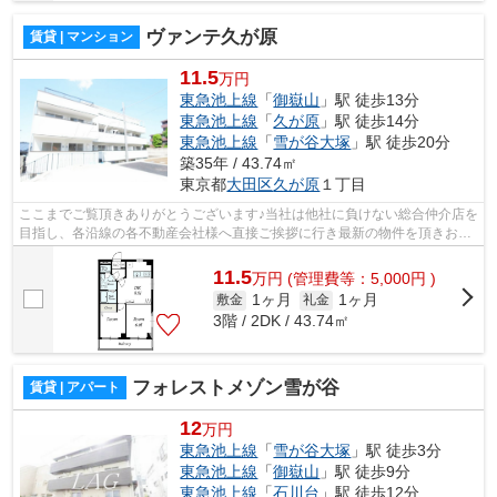
ヴァンテ久が原
賃貸 | マンション
11.5
万円
東急池上線
「
御嶽山
」駅 徒歩13分
東急池上線
「
久が原
」駅 徒歩14分
東急池上線
「
雪が谷大塚
」駅 徒歩20分
築35年 / 43.74㎡
東京都
大田区
久が原
１丁目
ここまでご覧頂きありがとうございます♪当社は他社に負けない総合仲介店を
目指し、各沿線の各不動産会社様へ直接ご挨拶に行き最新の物件を頂きお客
様へ提供しております！最新の情報は...
11.5
万
円
(管理費等：5,000円 )
1ヶ月
1ヶ月
敷金
礼金
3階 / 2DK / 43.74㎡
フォレストメゾン雪が谷
賃貸 | アパート
12
万円
東急池上線
「
雪が谷大塚
」駅 徒歩3分
東急池上線
「
御嶽山
」駅 徒歩9分
東急池上線
「
石川台
」駅 徒歩12分