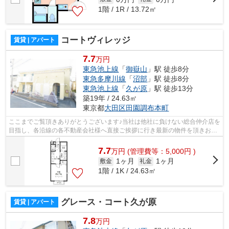
1階 / 1R / 13.72㎡
コートヴィレッジ
賃貸 | アパート
7.7
万円
東急池上線
「
御嶽山
」駅 徒歩8分
東急多摩川線
「
沼部
」駅 徒歩8分
東急池上線
「
久が原
」駅 徒歩13分
築19年 / 24.63㎡
東京都
大田区
田園調布本町
ここまでご覧頂きありがとうございます♪当社は他社に負けない総合仲介店を
目指し、各沿線の各不動産会社様へ直接ご挨拶に行き最新の物件を頂きお客
様へ提供しております！最新の情報は...
7.7
万
円
(管理費等：5,000円 )
1ヶ月
1ヶ月
敷金
礼金
1階 / 1K / 24.63㎡
グレース・コート久が原
賃貸 | アパート
7.8
万円