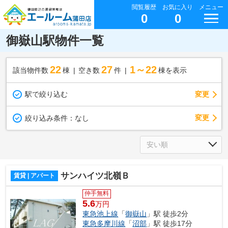
閲覧履歴
お気に入り
メニュー
0
0
御嶽山駅物件一覧
22
27
1～22
該当物件数
棟
空き数
件
棟を表示
駅で絞り込む
変更
変更
絞り込み条件：
なし
サンハイツ北嶺Ｂ
賃貸 | アパート
仲手無料
5.6
万円
東急池上線
「
御嶽山
」駅 徒歩2分
東急多摩川線
「
沼部
」駅 徒歩17分