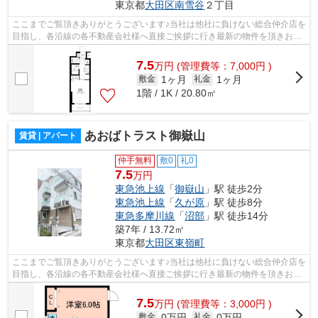
東京都
大田区
南雪谷
２丁目
ここまでご覧頂きありがとうございます♪当社は他社に負けない総合仲介店を
目指し、各沿線の各不動産会社様へ直接ご挨拶に行き最新の物件を頂きお客
様へ提供しております！最新の情報は...
7.5
万
円
(管理費等：7,000円 )
1ヶ月
1ヶ月
敷金
礼金
1階 / 1K / 20.80㎡
あおばトラスト御嶽山
賃貸 | アパート
仲手無料
敷0
礼0
7.5
万円
東急池上線
「
御嶽山
」駅 徒歩2分
東急池上線
「
久が原
」駅 徒歩8分
東急多摩川線
「
沼部
」駅 徒歩14分
築7年 / 13.72㎡
東京都
大田区
東嶺町
ここまでご覧頂きありがとうございます♪当社は他社に負けない総合仲介店を
目指し、各沿線の各不動産会社様へ直接ご挨拶に行き最新の物件を頂きお客
様へ提供しております！最新の情報は...
7.5
万
円
(管理費等：3,000円 )
0万円
0万円
敷金
礼金