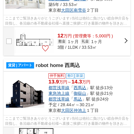
築5年 / 33.53㎡
東京都
大田区
南雪谷
２丁目
ここまでご覧頂きありがとうございます♪当社は他社に負けない総合仲介店を
目指し、各沿線の各不動産会社様へ直接ご挨拶に行き最新の物件を頂きお客
様へ提供しております！最新の情報は...
12
万
円
(管理費等：5,000円 )
1ヶ月
1ヶ月
敷金
礼金
3階 / 1LDK / 33.53㎡
robot home 西馬込
賃貸 | アパート
仲手無料
敷0
新築
13.9
14.3
万円～
万円
都営浅草線
「
西馬込
」駅 徒歩13分
東急池上線
「
御嶽山
」駅 徒歩21分
都営浅草線
「
馬込
」駅 徒歩24分
予定 / 28.44㎡～30.21㎡
東京都
大田区
仲池上
１丁目
ここまでご覧頂きありがとうございます♪当社は他社に負けない総合仲介店を
目指し、各沿線の各不動産会社様へ直接ご挨拶に行き最新の物件を頂きお客
様へ提供しております！最新の情報は...