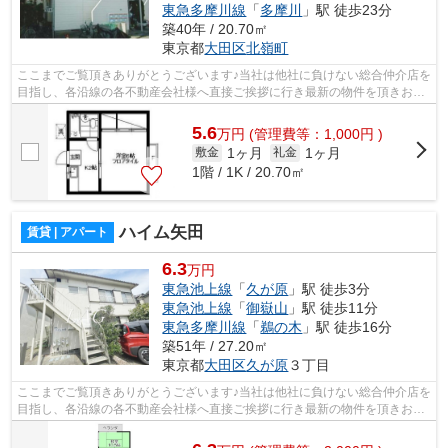
東急多摩川線
「
多摩川
」駅 徒歩23分
築40年 / 20.70㎡
東京都
大田区
北嶺町
ここまでご覧頂きありがとうございます♪当社は他社に負けない総合仲介店を
目指し、各沿線の各不動産会社様へ直接ご挨拶に行き最新の物件を頂きお客
様へ提供しております！最新の情報は...
5.6
万
円
(管理費等：1,000円 )
1ヶ月
1ヶ月
敷金
礼金
1階 / 1K / 20.70㎡
ハイム矢田
賃貸 | アパート
6.3
万円
東急池上線
「
久が原
」駅 徒歩3分
東急池上線
「
御嶽山
」駅 徒歩11分
東急多摩川線
「
鵜の木
」駅 徒歩16分
築51年 / 27.20㎡
東京都
大田区
久が原
３丁目
ここまでご覧頂きありがとうございます♪当社は他社に負けない総合仲介店を
目指し、各沿線の各不動産会社様へ直接ご挨拶に行き最新の物件を頂きお客
様へ提供しております！最新の情報は...