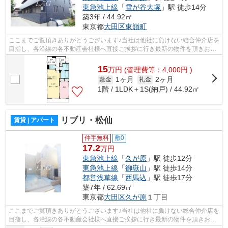
東急池上線
「
雪が谷大塚
」駅 徒歩14分
築3年 / 44.92㎡
東京都
大田区
東嶺町
ここまでご覧頂きありがとうございます♪当社は他社に負けない総合仲介店を
目指し、各沿線の各不動産会社様へ直接ご挨拶に行き最新の物件を頂きお客
様へ提供しております！最新の情報は...
15
万
円
(管理費等：4,000円 )
1ヶ月
2ヶ月
敷金
礼金
1階 / 1LDK＋1S(納戸) / 44.92㎡
リブリ・松仙
賃貸 | アパート
仲手無料
敷0
17.2
万円
東急池上線
「
久が原
」駅 徒歩12分
東急池上線
「
御嶽山
」駅 徒歩14分
都営浅草線
「
西馬込
」駅 徒歩17分
築7年 / 62.69㎡
東京都
大田区
久が原
１丁目
ここまでご覧頂きありがとうございます♪当社は他社に負けない総合仲介店を
目指し、各沿線の各不動産会社様へ直接ご挨拶に行き最新の物件を頂きお客
様へ提供しております！最新の情報は...