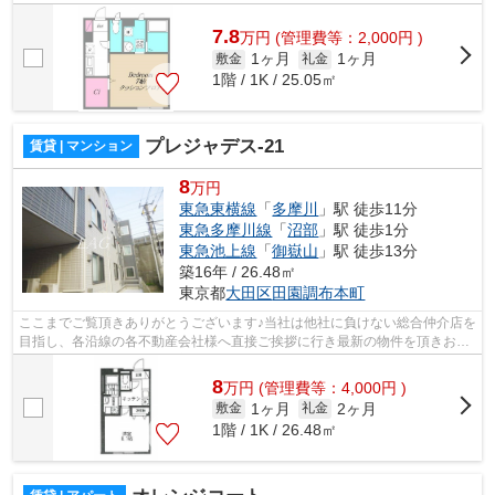
様へ提供しております！最新の情報は...
7.8
万
円
(管理費等：2,000円 )
1ヶ月
1ヶ月
敷金
礼金
1階 / 1K / 25.05㎡
プレジャデス-21
賃貸 | マンション
8
万円
東急東横線
「
多摩川
」駅 徒歩11分
東急多摩川線
「
沼部
」駅 徒歩1分
東急池上線
「
御嶽山
」駅 徒歩13分
築16年 / 26.48㎡
東京都
大田区
田園調布本町
ここまでご覧頂きありがとうございます♪当社は他社に負けない総合仲介店を
目指し、各沿線の各不動産会社様へ直接ご挨拶に行き最新の物件を頂きお客
様へ提供しております！最新の情報は...
8
万
円
(管理費等：4,000円 )
1ヶ月
2ヶ月
敷金
礼金
1階 / 1K / 26.48㎡