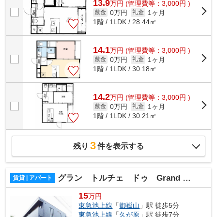
13.9
万
円
(管理費等：3,000円 )
0万円
1ヶ月
敷金
礼金
1階 / 1LDK / 28.44㎡
14.1
万
円
(管理費等：3,000円 )
0万円
1ヶ月
敷金
礼金
1階 / 1LDK / 30.18㎡
14.2
万
円
(管理費等：3,000円 )
0万円
1ヶ月
敷金
礼金
1階 / 1LDK / 30.21㎡
3
残り
件を表示する
グラン トルチェ ドゥ Grand Tortue Deux
賃貸 | アパート
15
万円
東急池上線
「
御嶽山
」駅 徒歩5分
東急池上線
「
久が原
」駅 徒歩7分