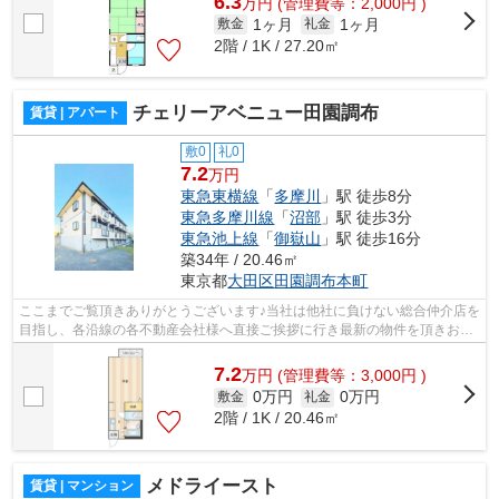
6.3
万
円
(管理費等：2,000円 )
1ヶ月
1ヶ月
敷金
礼金
2階 / 1K / 27.20㎡
チェリーアベニュー田園調布
賃貸 | アパート
敷0
礼0
7.2
万円
東急東横線
「
多摩川
」駅 徒歩8分
東急多摩川線
「
沼部
」駅 徒歩3分
東急池上線
「
御嶽山
」駅 徒歩16分
築34年 / 20.46㎡
東京都
大田区
田園調布本町
ここまでご覧頂きありがとうございます♪当社は他社に負けない総合仲介店を
目指し、各沿線の各不動産会社様へ直接ご挨拶に行き最新の物件を頂きお客
様へ提供しております！最新の情報は...
7.2
万
円
(管理費等：3,000円 )
0万円
0万円
敷金
礼金
2階 / 1K / 20.46㎡
メドライースト
賃貸 | マンション