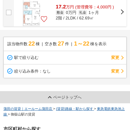
17.2
万
円
(管理費等：4,000円 )
0万円
1ヶ月
敷金
礼金
2階 / 2LDK / 62.69㎡
22
27
1～22
該当物件数
棟
空き数
件
棟を表示
駅で絞り込む
変更
変更
絞り込み条件：
なし
ページトップへ
蒲田の賃貸｜エールーム蒲田店
>
(賃貸)路線・駅から探す
>
東急電鉄東急池上
線
>
御嶽山駅の賃貸
市区町村から探す