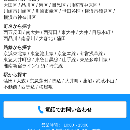
大田区
/
品川区
/
港区
/
目黒区
/
川崎市中原区
/
川崎市川崎区
/
川崎市幸区
/
世田谷区
/
横浜市鶴見区
/
横浜市神奈川区
町名から探す
西五反田
/
南大井
/
西蒲田
/
東大井
/
大井
/
目黒本町
/
西品川
/
南品川
/
大森北
/
蒲田
路線から探す
京浜東北線
/
東急池上線
/
京急本線
/
都営浅草線
/
東急大井町線
/
東急目黒線
/
山手線
/
東急多摩川線
/
湘南新宿ライン宇須
/
埼京線
駅から探す
蒲田
/
大森
/
京急蒲田
/
馬込
/
大井町
/
蓮沼
/
武蔵小山
/
不動前
/
西馬込
/
梅屋敷
電話でお問い合わせ
営業時間：
10:00～19:00