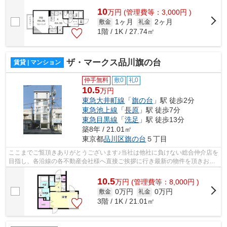
10
万
円
(管理費等：3,000円 )
1ヶ月
2ヶ月
敷金
礼金
1階 / 1K / 27.74㎡
ザ・マークス品川旗の台
賃貸 | マンション
仲手無料
敷0
礼0
10.5
万円
東急大井町線
「
旗の台
」駅 徒歩2分
東急池上線
「
長原
」駅 徒歩7分
東急目黒線
「
洗足
」駅 徒歩13分
築8年 / 21.01㎡
東京都
品川区
旗の台
５丁目
ここまでご覧頂きありがとうございます♪当社は他社に負けない総合仲介店を
目指し、各沿線の各不動産会社様へ直接ご挨拶に行き最新の物件を頂きお客
様へ提供しております！最新の情報は...
10.5
万
円
(管理費等：8,000円 )
0万円
0万円
敷金
礼金
3階 / 1K / 21.01㎡