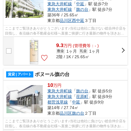
東急大井町線
「
中延
」駅 徒歩7分
東急大井町線
「
旗の台
」駅 徒歩7分
築36年 / 25.65㎡
東京都
品川区
西中延
３丁目
ここまでご覧頂きありがとうございます♪当社は他社に負けない総合仲介店を
目指し、各沿線の各不動産会社様へ直接ご挨拶に行き最新の物件を頂きお客
様へ提供しております！最新の情報は...
9.3
万
円
(管理費等：- )
1ヶ月
1ヶ月
敷金
礼金
2階 / 1K / 25.65㎡
ボヌール旗の台
賃貸 | アパート
10
万円
東急大井町線
「
旗の台
」駅 徒歩5分
東急大井町線
「
荏原町
」駅 徒歩9分
都営浅草線
「
中延
」駅 徒歩9分
築14年 / 27.74㎡
東京都
品川区
旗の台
２丁目
ここまでご覧頂きありがとうございます♪当社は他社に負けない総合仲介店を
目指し、各沿線の各不動産会社様へ直接ご挨拶に行き最新の物件を頂きお客
様へ提供しております！最新の情報は...