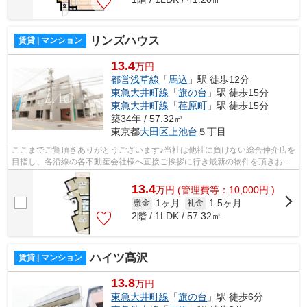
リンズハウス
賃貸 | マンション
13.4
万円
都営浅草線
「
馬込
」駅 徒歩12分
東急大井町線
「
旗の台
」駅 徒歩15分
東急大井町線
「
荏原町
」駅 徒歩15分
築34年 / 57.32㎡
東京都
大田区
上池台
５丁目
ここまでご覧頂きありがとうございます♪当社は他社に負けない総合仲介店を
目指し、各沿線の各不動産会社様へ直接ご挨拶に行き最新の物件を頂きお客
様へ提供しております！最新の情報は...
13.4
万
円
(管理費等：10,000円 )
1ヶ月
1.5ヶ月
敷金
礼金
2階 / 1LDK / 57.32㎡
ハイツ髙沢
賃貸 | マンション
13.8
万円
東急大井町線
「
旗の台
」駅 徒歩6分