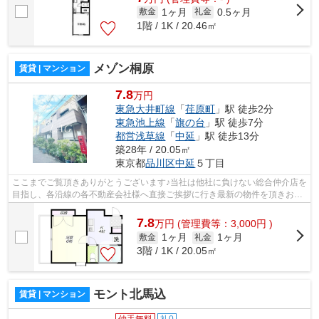
1ヶ月
0.5ヶ月
敷金
礼金
1階 / 1K / 20.46㎡
メゾン桐原
賃貸 | マンション
7.8
万円
東急大井町線
「
荏原町
」駅 徒歩2分
東急池上線
「
旗の台
」駅 徒歩7分
都営浅草線
「
中延
」駅 徒歩13分
築28年 / 20.05㎡
東京都
品川区
中延
５丁目
ここまでご覧頂きありがとうございます♪当社は他社に負けない総合仲介店を
目指し、各沿線の各不動産会社様へ直接ご挨拶に行き最新の物件を頂きお客
様へ提供しております！最新の情報は...
7.8
万
円
(管理費等：3,000円 )
1ヶ月
1ヶ月
敷金
礼金
3階 / 1K / 20.05㎡
モント北馬込
賃貸 | マンション
仲手無料
礼0