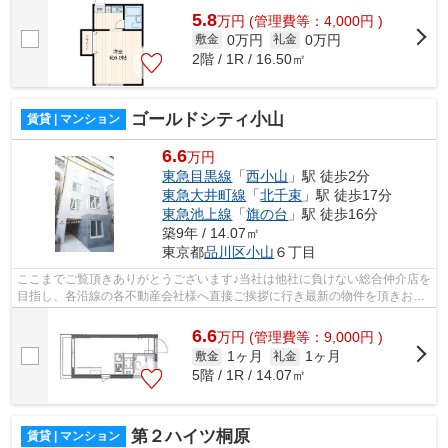
5.8
万
円
(管理費等：4,000円 )
0万円
0万円
敷金
礼金
2階 / 1R / 16.50㎡
ゴールドシティ小山
賃貸 | マンション
6.6
万円
東急目黒線
「
西小山
」駅 徒歩2分
東急大井町線
「
北千束
」駅 徒歩17分
東急池上線
「
旗の台
」駅 徒歩16分
築9年 / 14.07㎡
東京都
品川区
小山
６丁目
ここまでご覧頂きありがとうございます♪当社は他社に負けない総合仲介店を
目指し、各沿線の各不動産会社様へ直接ご挨拶に行き最新の物件を頂きお客
様へ提供しております！最新の情報は...
6.6
万
円
(管理費等：9,000円 )
1ヶ月
1ヶ月
敷金
礼金
5階 / 1R / 14.07㎡
第２ハイツ桐原
賃貸 | マンション