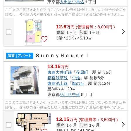
東京都
大田区
中馬込
１丁目
ここまでご覧頂きありがとうございます♪当社は他社に負けない総合仲介店を
目指し、各沿線の各不動産会社様へ直接ご挨拶に行き最新の物件を頂きお客
様へ提供しております！最新の情報は...
12.6
万
円
(管理費等：8,000円 )
1ヶ月
1ヶ月
敷金
礼金
3階 / 2DK / 45.10㎡
ＳｕｎｎｙＨｏｕｓｅⅠ
賃貸 | アパート
13.15
万円
東急大井町線
「
荏原町
」駅 徒歩5分
都営浅草線
「
中延
」駅 徒歩8分
東急池上線
「
旗の台
」駅 徒歩12分
築8年 / 41.20㎡
東京都
品川区
中延
５丁目
ここまでご覧頂きありがとうございます♪当社は他社に負けない総合仲介店を
目指し、各沿線の各不動産会社様へ直接ご挨拶に行き最新の物件を頂きお客
様へ提供しております！最新の情報は...
13.15
万
円
(管理費等：3,500円 )
1ヶ月
1ヶ月
敷金
礼金
1階 / 1LDK / 41.20㎡