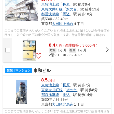
東急池上線
「
長原
」駅 徒歩9分
東急大井町線
「
旗の台
」駅 徒歩13分
都営浅草線
「
馬込
」駅 徒歩18分
築53年 / 32.40㎡
東京都
大田区
上池台
４丁目
ここまでご覧頂きありがとうございます♪当社は他社に負けない総合仲介店を
目指し、各沿線の各不動産会社様へ直接ご挨拶に行き最新の物件を頂きお客
様へ提供しております！最新の情報は...
8.4
万
円
(管理費等：3,000円 )
1ヶ月
1ヶ月
敷金
礼金
2階 / 1LDK / 32.40㎡
東和ビル
賃貸 | マンション
8.5
万円
東急池上線
「
長原
」駅 徒歩7分
東急大井町線
「
旗の台
」駅 徒歩8分
都営浅草線
「
馬込
」駅 徒歩14分
築30年 / 36.59㎡
東京都
大田区
北馬込
１丁目
ここまでご覧頂きありがとうございます♪当社は他社に負けない総合仲介店を