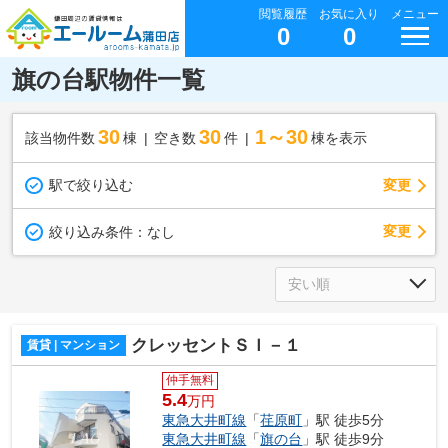
閲覧履歴
お気に入り
メニュー
0
0
旗の台駅物件一覧
30
30
1～30
該当物件数
棟
空き数
件
棟を表示
駅で絞り込む
変更
変更
絞り込み条件：
なし
クレッセントＳＩ－１
賃貸 | マンション
仲手無料
5.4
万円
東急大井町線
「
荏原町
」駅 徒歩5分
東急大井町線
「
旗の台
」駅 徒歩9分