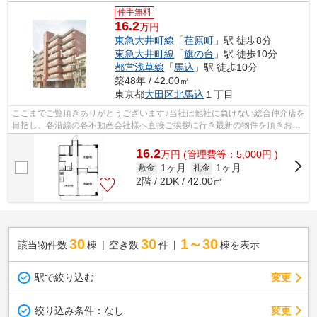
仲手無料
16.2
万円
東急大井町線
「
荏原町
」駅 徒歩8分
東急大井町線
「
旗の台
」駅 徒歩10分
都営浅草線
「
馬込
」駅 徒歩10分
築48年 / 42.00㎡
東京都
大田区
北馬込
１丁目
ここまでご覧頂きありがとうございます♪当社は他社に負けない総合仲介店を
目指し、各沿線の各不動産会社様へ直接ご挨拶に行き最新の物件を頂きお客
様へ提供しております！最新の情報は...
16.2
万
円
(管理費等：5,000円 )
1ヶ月
1ヶ月
敷金
礼金
2階 / 2DK / 42.00㎡
30
30
1～30
該当物件数
棟
空き数
件
棟を表示
駅で絞り込む
変更
変更
絞り込み条件：
なし