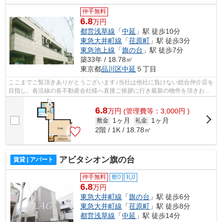
仲手無料
6.8
万円
都営浅草線
「
中延
」駅 徒歩10分
東急大井町線
「
荏原町
」駅 徒歩3分
東急池上線
「
旗の台
」駅 徒歩7分
築33年 / 18.78㎡
東京都
品川区
中延
５丁目
ここまでご覧頂きありがとうございます♪当社は他社に負けない総合仲介店を
目指し、各沿線の各不動産会社様へ直接ご挨拶に行き最新の物件を頂きお客
様へ提供しております！最新の情報は...
6.8
万
円
(管理費等：3,000円 )
1ヶ月
1ヶ月
敷金
礼金
2階 / 1K / 18.78㎡
アビタシオン旗の台
賃貸 | アパート
仲手無料
敷0
礼0
6.8
万円
東急大井町線
「
旗の台
」駅 徒歩6分
東急大井町線
「
荏原町
」駅 徒歩8分
都営浅草線
「
中延
」駅 徒歩14分