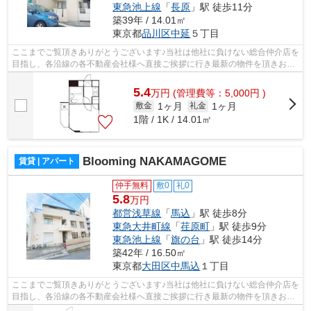
東急池上線
「
長原
」駅 徒歩11分
築39年 / 14.01㎡
東京都
品川区
中延
５丁目
ここまでご覧頂きありがとうございます♪当社は他社に負けない総合仲介店を
目指し、各沿線の各不動産会社様へ直接ご挨拶に行き最新の物件を頂きお客
様へ提供しております！最新の情報は...
5.4
万
円
(管理費等：5,000円 )
1ヶ月
1ヶ月
敷金
礼金
1階 / 1K / 14.01㎡
Blooming NAKAMAGOME
賃貸 | アパート
仲手無料
敷0
礼0
5.8
万円
都営浅草線
「
馬込
」駅 徒歩8分
東急大井町線
「
荏原町
」駅 徒歩9分
東急池上線
「
旗の台
」駅 徒歩14分
築42年 / 16.50㎡
東京都
大田区
中馬込
１丁目
ここまでご覧頂きありがとうございます♪当社は他社に負けない総合仲介店を
目指し、各沿線の各不動産会社様へ直接ご挨拶に行き最新の物件を頂きお客
様へ提供しております！最新の情報は...