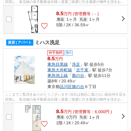
目指し、各沿線の各不動産会社様へ直接ご挨拶に行き最新の物件を頂きお客
様へ提供しております！最新の情報は...
8.5
万
円
(管理費等：- )
1ヶ月
1ヶ月
敷金
礼金
5階 / 2K / 36.59㎡
ミハス洗足
賃貸 | アパート
仲手無料
敷0
8.5
万円
東急目黒線
「
洗足
」駅 徒歩5分
東急大井町線
「
北千束
」駅 徒歩7分
東急池上線
「
旗の台
」駅 徒歩11分
築8年 / 20.49㎡
東京都
品川区
旗の台
６丁目
ここまでご覧頂きありがとうございます♪当社は他社に負けない総合仲介店を
目指し、各沿線の各不動産会社様へ直接ご挨拶に行き最新の物件を頂きお客
様へ提供しております！最新の情報は...
8.5
万
円
(管理費等：6,000円 )
0万円
1ヶ月
敷金
礼金
1階 / 1K / 20.49㎡