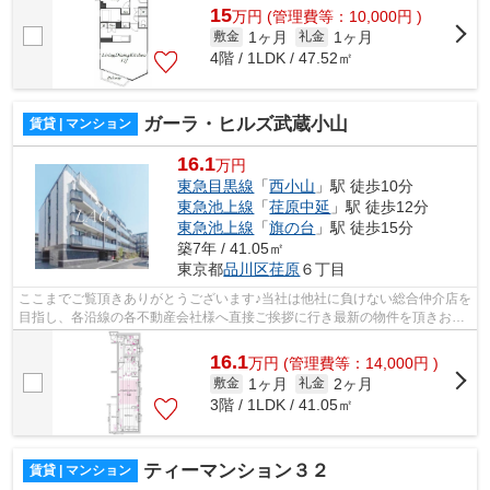
15
万
円
(管理費等：10,000円 )
1ヶ月
1ヶ月
敷金
礼金
4階 / 1LDK / 47.52㎡
ガーラ・ヒルズ武蔵小山
賃貸 | マンション
16.1
万円
東急目黒線
「
西小山
」駅 徒歩10分
東急池上線
「
荏原中延
」駅 徒歩12分
東急池上線
「
旗の台
」駅 徒歩15分
築7年 / 41.05㎡
東京都
品川区
荏原
６丁目
ここまでご覧頂きありがとうございます♪当社は他社に負けない総合仲介店を
目指し、各沿線の各不動産会社様へ直接ご挨拶に行き最新の物件を頂きお客
様へ提供しております！最新の情報は...
16.1
万
円
(管理費等：14,000円 )
1ヶ月
2ヶ月
敷金
礼金
3階 / 1LDK / 41.05㎡
ティーマンション３２
賃貸 | マンション