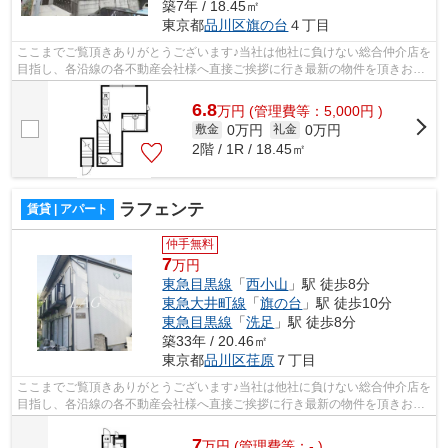
築7年 / 18.45㎡
東京都
品川区
旗の台
４丁目
ここまでご覧頂きありがとうございます♪当社は他社に負けない総合仲介店を
目指し、各沿線の各不動産会社様へ直接ご挨拶に行き最新の物件を頂きお客
様へ提供しております！最新の情報は...
6.8
万
円
(管理費等：5,000円 )
0万円
0万円
敷金
礼金
2階 / 1R / 18.45㎡
ラフェンテ
賃貸 | アパート
仲手無料
7
万円
東急目黒線
「
西小山
」駅 徒歩8分
東急大井町線
「
旗の台
」駅 徒歩10分
東急目黒線
「
洗足
」駅 徒歩8分
築33年 / 20.46㎡
東京都
品川区
荏原
７丁目
ここまでご覧頂きありがとうございます♪当社は他社に負けない総合仲介店を
目指し、各沿線の各不動産会社様へ直接ご挨拶に行き最新の物件を頂きお客
様へ提供しております！最新の情報は...
7
万
円
(管理費等：- )