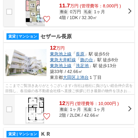
11.7
万
円
(管理費等：8,000円 )
0万円
1ヶ月
敷金
礼金
4階 / 1DK / 32.30㎡
セザール長原
賃貸 | マンション
12
万円
東急池上線
「
長原
」駅 徒歩5分
東急大井町線
「
旗の台
」駅 徒歩8分
東急池上線
「
洗足池
」駅 徒歩13分
築33年 / 42.66㎡
東京都
大田区
上池台
１丁目
ここまでご覧頂きありがとうございます♪当社は他社に負けない総合仲介店を
目指し、各沿線の各不動産会社様へ直接ご挨拶に行き最新の物件を頂きお客
様へ提供しております！最新の情報は...
12
万
円
(管理費等：10,000円 )
1ヶ月
1ヶ月
敷金
礼金
2階 / 2LDK / 42.66㎡
ＫＲ
賃貸 | マンション