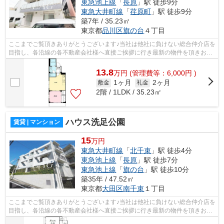
東急池上線
「
長原
」駅 徒歩9分
東急大井町線
「
荏原町
」駅 徒歩9分
築7年 / 35.23㎡
東京都
品川区
旗の台
４丁目
ここまでご覧頂きありがとうございます♪当社は他社に負けない総合仲介店を
目指し、各沿線の各不動産会社様へ直接ご挨拶に行き最新の物件を頂きお客
様へ提供しております！最新の情報は...
13.8
万
円
(管理費等：6,000円 )
1ヶ月
2ヶ月
敷金
礼金
2階 / 1LDK / 35.23㎡
ハウス洗足公園
賃貸 | マンション
15
万円
東急大井町線
「
北千束
」駅 徒歩4分
東急池上線
「
長原
」駅 徒歩7分
東急池上線
「
旗の台
」駅 徒歩10分
築35年 / 47.52㎡
東京都
大田区
南千束
１丁目
ここまでご覧頂きありがとうございます♪当社は他社に負けない総合仲介店を
目指し、各沿線の各不動産会社様へ直接ご挨拶に行き最新の物件を頂きお客
様へ提供しております！最新の情報は...