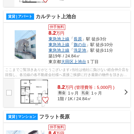
カルテット上池台
賃貸 | アパート
仲手無料
8.2
万円
東急池上線
「
長原
」駅 徒歩3分
東急池上線
「
旗の台
」駅 徒歩10分
東急池上線
「
洗足池
」駅 徒歩11分
築19年 / 24.84㎡
東京都
大田区
上池台
１丁目
ここまでご覧頂きありがとうございます♪当社は他社に負けない総合仲介店を
目指し、各沿線の各不動産会社様へ直接ご挨拶に行き最新の物件を頂きお客
様へ提供しております！最新の情報は...
8.2
万
円
(管理費等：5,000円 )
1ヶ月
1ヶ月
敷金
礼金
1階 / 1K / 24.84㎡
フラット長原
賃貸 | マンション
仲手無料
8.4
万円