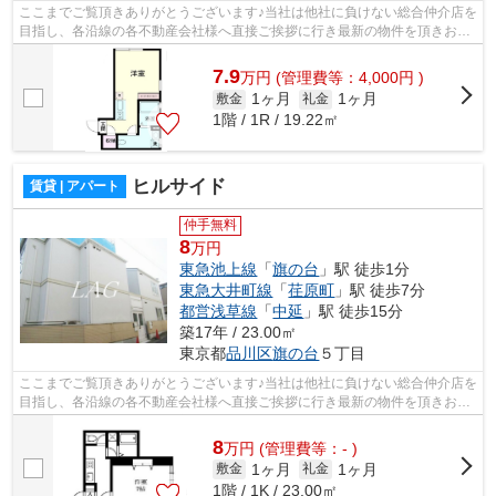
ここまでご覧頂きありがとうございます♪当社は他社に負けない総合仲介店を
目指し、各沿線の各不動産会社様へ直接ご挨拶に行き最新の物件を頂きお客
様へ提供しております！最新の情報は...
7.9
万
円
(管理費等：4,000円 )
1ヶ月
1ヶ月
敷金
礼金
1階 / 1R / 19.22㎡
ヒルサイド
賃貸 | アパート
仲手無料
8
万円
東急池上線
「
旗の台
」駅 徒歩1分
東急大井町線
「
荏原町
」駅 徒歩7分
都営浅草線
「
中延
」駅 徒歩15分
築17年 / 23.00㎡
東京都
品川区
旗の台
５丁目
ここまでご覧頂きありがとうございます♪当社は他社に負けない総合仲介店を
目指し、各沿線の各不動産会社様へ直接ご挨拶に行き最新の物件を頂きお客
様へ提供しております！最新の情報は...
8
万
円
(管理費等：- )
1ヶ月
1ヶ月
敷金
礼金
1階 / 1K / 23.00㎡