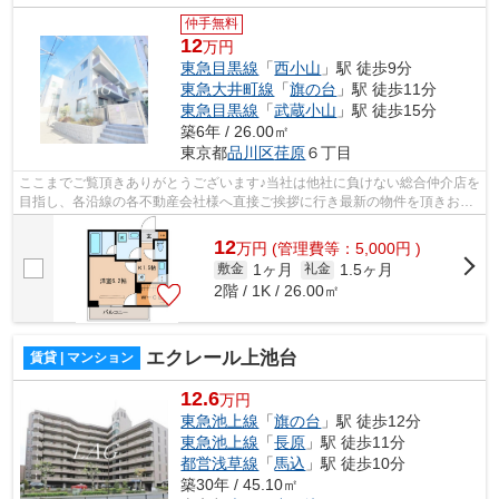
仲手無料
12
万円
東急目黒線
「
西小山
」駅 徒歩9分
東急大井町線
「
旗の台
」駅 徒歩11分
東急目黒線
「
武蔵小山
」駅 徒歩15分
築6年 / 26.00㎡
東京都
品川区
荏原
６丁目
ここまでご覧頂きありがとうございます♪当社は他社に負けない総合仲介店を
目指し、各沿線の各不動産会社様へ直接ご挨拶に行き最新の物件を頂きお客
様へ提供しております！最新の情報は...
12
万
円
(管理費等：5,000円 )
1ヶ月
1.5ヶ月
敷金
礼金
2階 / 1K / 26.00㎡
エクレール上池台
賃貸 | マンション
12.6
万円
東急池上線
「
旗の台
」駅 徒歩12分
東急池上線
「
長原
」駅 徒歩11分
都営浅草線
「
馬込
」駅 徒歩10分
築30年 / 45.10㎡