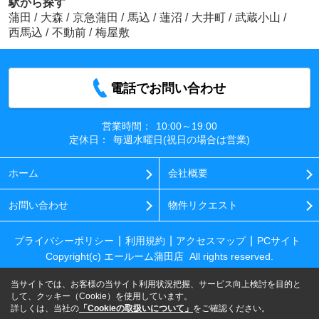
駅から探す
蒲田
/
大森
/
京急蒲田
/
馬込
/
蓮沼
/
大井町
/
武蔵小山
/
西馬込
/
不動前
/
梅屋敷
電話でお問い合わせ
営業時間：
10:00～19:00
定休日：
毎週水曜日(祝日の場合は営業)
ホーム
会社概要
お問い合わせ
物件リクエスト
プライバシーポリシー
利用規約
アクセスマップ
PCサイト
Copyright(c) エールーム蒲田店 All rights reserved.
当サイトでは、お客様の当サイト利用状況把握、サービス向上検討を目的と
して、クッキー（Cookie）を使用しています。
詳しくは、当社の
「Cookieの取扱いについて」
をご確認ください。