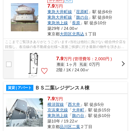
7.9
万円
東急大井町線
「
荏原町
」駅 徒歩6分
東急大井町線
「
旗の台
」駅 徒歩8分
東急池上線
「
長原
」駅 徒歩10分
築29年 / 24.00㎡
東京都
大田区
北馬込
１丁目
ここまでご覧頂きありがとうございます♪当社は他社に負けない総合仲介店を
目指し、各沿線の各不動産会社様へ直接ご挨拶に行き最新の物件を頂きお客
様へ提供しております！最新の情報は...
7.9
万
円
(管理費等：2,000円 )
1ヶ月
0万円
敷金
礼金
2階 / 1K / 24.00㎡
ＢＳ二葉レジデンスＡ棟
賃貸 | アパート
7.9
万円
横須賀線
「
西大井
」駅 徒歩5分
京浜東北線
「
大井町
」駅 徒歩15分
東急池上線
「
旗の台
」駅 徒歩10分
築10年 / 19.22㎡
東京都
品川区
二葉
２丁目