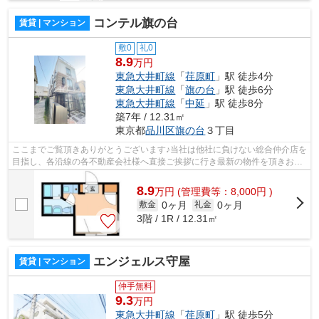
コンテル旗の台
賃貸 | マンション
敷0
礼0
8.9
万円
東急大井町線
「
荏原町
」駅 徒歩4分
東急大井町線
「
旗の台
」駅 徒歩6分
東急大井町線
「
中延
」駅 徒歩8分
築7年 / 12.31㎡
東京都
品川区
旗の台
３丁目
ここまでご覧頂きありがとうございます♪当社は他社に負けない総合仲介店を
目指し、各沿線の各不動産会社様へ直接ご挨拶に行き最新の物件を頂きお客
様へ提供しております！最新の情報は...
8.9
万
円
(管理費等：8,000円 )
0ヶ月
0ヶ月
敷金
礼金
3階 / 1R / 12.31㎡
エンジェルス守屋
賃貸 | マンション
仲手無料
9.3
万円
東急大井町線
「
荏原町
」駅 徒歩5分