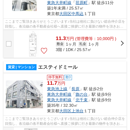
東急大井町線
「
荏原町
」駅 徒歩11分
築1年未満 / 25.57㎡
東京都
大田区
中馬込
１丁目
ここまでご覧頂きありがとうございます♪当社は他社に負けない総合仲介店を
目指し、各沿線の各不動産会社様へ直接ご挨拶に行き最新の物件を頂きお客
様へ提供しております！最新の情報は...
11.3
万
円
(管理費等：10,000円 )
1ヶ月
1ヶ月
敷金
礼金
3階 / 1DK / 25.57㎡
エスティドミール
賃貸 | マンション
仲手無料
敷0
11.7
万円
東急池上線
「
長原
」駅 徒歩2分
東急大井町線
「
旗の台
」駅 徒歩9分
東急大井町線
「
北千束
」駅 徒歩9分
築35年 / 32.30㎡
東京都
大田区
上池台
１丁目
ここまでご覧頂きありがとうございます♪当社は他社に負けない総合仲介店を
目指し、各沿線の各不動産会社様へ直接ご挨拶に行き最新の物件を頂きお客
様へ提供しております！最新の情報は...