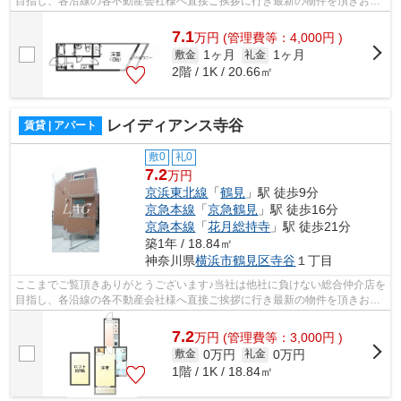
目指し、各沿線の各不動産会社様へ直接ご挨拶に行き最新の物件を頂きお客
様へ提供しております！最新の情報は...
7.1
万
円
(管理費等：4,000円 )
1ヶ月
1ヶ月
敷金
礼金
2階 / 1K / 20.66㎡
レイディアンス寺谷
賃貸 | アパート
敷0
礼0
7.2
万円
京浜東北線
「
鶴見
」駅 徒歩9分
京急本線
「
京急鶴見
」駅 徒歩16分
京急本線
「
花月総持寺
」駅 徒歩21分
築1年 / 18.84㎡
神奈川県
横浜市鶴見区
寺谷
１丁目
ここまでご覧頂きありがとうございます♪当社は他社に負けない総合仲介店を
目指し、各沿線の各不動産会社様へ直接ご挨拶に行き最新の物件を頂きお客
様へ提供しております！最新の情報は...
7.2
万
円
(管理費等：3,000円 )
0万円
0万円
敷金
礼金
1階 / 1K / 18.84㎡