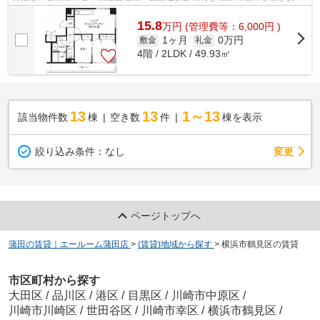
様へ提供しております！最新の情報は...
15.8
万
円
(管理費等：6,000円 )
1ヶ月
0万円
敷金
礼金
4階 / 2LDK / 49.93㎡
13
13
1～13
該当物件数
棟
空き数
件
棟を表示
変更
絞り込み条件：
なし
ページトップへ
蒲田の賃貸｜エールーム蒲田店
>
(賃貸)地域から探す
>
横浜市鶴見区の賃貸
市区町村から探す
大田区
/
品川区
/
港区
/
目黒区
/
川崎市中原区
/
川崎市川崎区
/
世田谷区
/
川崎市幸区
/
横浜市鶴見区
/