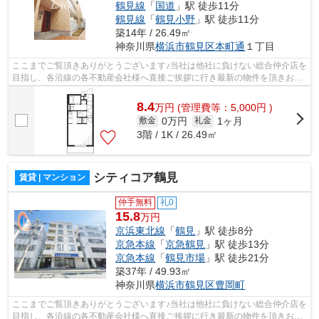
鶴見線
「
国道
」駅 徒歩11分
鶴見線
「
鶴見小野
」駅 徒歩11分
築14年 / 26.49㎡
神奈川県
横浜市鶴見区
本町通
１丁目
ここまでご覧頂きありがとうございます♪当社は他社に負けない総合仲介店を
目指し、各沿線の各不動産会社様へ直接ご挨拶に行き最新の物件を頂きお客
様へ提供しております！最新の情報は...
8.4
万
円
(管理費等：5,000円 )
0万円
1ヶ月
敷金
礼金
3階 / 1K / 26.49㎡
シティコア鶴見
賃貸 | マンション
仲手無料
礼0
15.8
万円
京浜東北線
「
鶴見
」駅 徒歩8分
京急本線
「
京急鶴見
」駅 徒歩13分
京急本線
「
鶴見市場
」駅 徒歩21分
築37年 / 49.93㎡
神奈川県
横浜市鶴見区
豊岡町
ここまでご覧頂きありがとうございます♪当社は他社に負けない総合仲介店を
目指し、各沿線の各不動産会社様へ直接ご挨拶に行き最新の物件を頂きお客