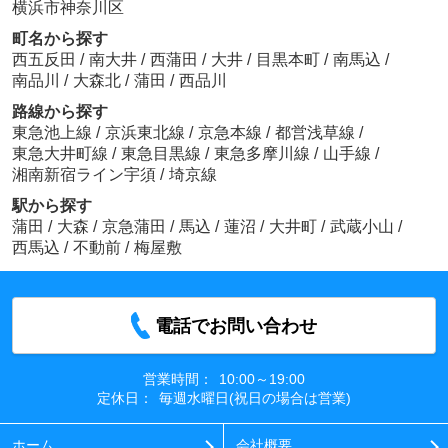
横浜市神奈川区
町名から探す
西五反田
/
南大井
/
西蒲田
/
大井
/
目黒本町
/
南馬込
/
南品川
/
大森北
/
蒲田
/
西品川
路線から探す
東急池上線
/
京浜東北線
/
京急本線
/
都営浅草線
/
東急大井町線
/
東急目黒線
/
東急多摩川線
/
山手線
/
湘南新宿ライン宇須
/
埼京線
駅から探す
蒲田
/
大森
/
京急蒲田
/
馬込
/
蓮沼
/
大井町
/
武蔵小山
/
西馬込
/
不動前
/
梅屋敷
電話でお問い合わせ
営業時間：
10:00～19:00
定休日：
毎週水曜日(祝日の場合は営業)
ホーム
会社概要