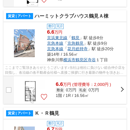
ハーミットクラブハウス鶴見Ａ棟
賃貸 | アパート
敷0
礼0
6.6
万円
京浜東北線
「
鶴見
」駅 徒歩8分
京急本線
「
京急鶴見
」駅 徒歩9分
京急本線
「
花月総持寺
」駅 徒歩20分
築14年 / 16.56㎡
神奈川県
横浜市鶴見区
寺谷
１丁目
ここまでご覧頂きありがとうございます♪当社は他社に負けない総合仲介店を
目指し、各沿線の各不動産会社様へ直接ご挨拶に行き最新の物件を頂きお客
様へ提供しております！最新の情報は...
6.6
万
円
(管理費等：2,000円 )
0万円
0万円
敷金
礼金
1階 / 1R / 16.56㎡
Ｋ・Ｒ鶴見
賃貸 | アパート
敷0
礼0
6.7
万円