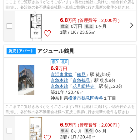
ここまでご覧頂きありがとうございます♪当社は他社に負けない総合仲介店を
目指し、各沿線の各不動産会社様へ直接ご挨拶に行き最新の物件を頂きお客
様へ提供しております！最新の情報は...
6.8
万
円
(管理費等：2,000円 )
0万円
1ヶ月
敷金
礼金
1階 / 1K / 23.55㎡
アジュール鶴見
賃貸 | アパート
敷0
礼0
6.9
万円
京浜東北線
「
鶴見
」駅 徒歩8分
京急本線
「
京急鶴見
」駅 徒歩9分
京急本線
「
花月総持寺
」駅 徒歩20分
築11年 / 20.46㎡
神奈川県
横浜市鶴見区
寺谷
１丁目
ここまでご覧頂きありがとうございます♪当社は他社に負けない総合仲介店を
目指し、各沿線の各不動産会社様へ直接ご挨拶に行き最新の物件を頂きお客
様へ提供しております！最新の情報は...
6.9
万
円
(管理費等：2,000円 )
0ヶ月
0ヶ月
敷金
礼金
2階 / 1R / 20.46㎡