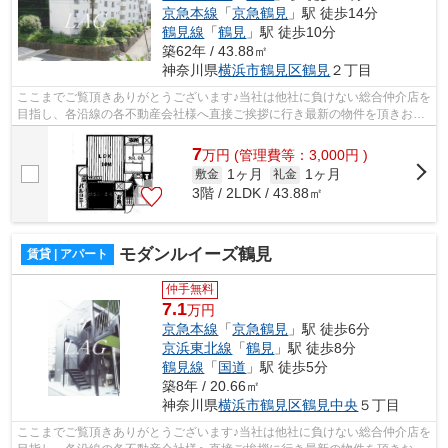
京急本線
「
京急鶴見
」駅 徒歩14分
鶴見線
「
鶴見
」駅 徒歩10分
築62年 / 43.88㎡
神奈川県
横浜市鶴見区
鶴見
２丁目
ここまでご覧頂きありがとうございます♪当社は他社に負けない総合仲介店を
目指し、各沿線の各不動産会社様へ直接ご挨拶に行き最新の物件を頂きお客
様へ提供しております！最新の情報は...
7
万
円
(管理費等：3,000円 )
1ヶ月
1ヶ月
敷金
礼金
3階 / 2LDK / 43.88㎡
モダンルイーズ鶴見
賃貸 | アパート
仲手無料
7.1
万円
京急本線
「
京急鶴見
」駅 徒歩6分
京浜東北線
「
鶴見
」駅 徒歩8分
鶴見線
「
国道
」駅 徒歩5分
築8年 / 20.66㎡
神奈川県
横浜市鶴見区
鶴見中央
５丁目
ここまでご覧頂きありがとうございます♪当社は他社に負けない総合仲介店を