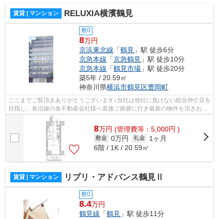
RELUXIA横濱鶴見
賃貸 | マンション
敷0
8
万円
京浜東北線
「
鶴見
」駅 徒歩6分
京急本線
「
京急鶴見
」駅 徒歩10分
京急本線
「
鶴見市場
」駅 徒歩20分
築5年 / 20.59㎡
神奈川県
横浜市鶴見区
豊岡町
ここまでご覧頂きありがとうございます♪当社は他社に負けない総合仲介店を
目指し、各沿線の各不動産会社様へ直接ご挨拶に行き最新の物件を頂きお客
様へ提供しております！最新の情報は...
8
万
円
(管理費等：5,000円 )
0万円
1ヶ月
敷金
礼金
6階 / 1K / 20.59㎡
リブリ・アドバンス鶴見Ⅱ
賃貸 | マンション
敷0
8.4
万円
鶴見線
「
鶴見
」駅 徒歩11分