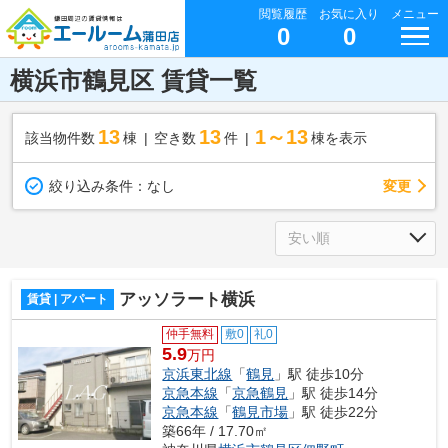
閲覧履歴
お気に入り
メニュー
0
0
横浜市鶴見区 賃貸一覧
13
13
1～13
該当物件数
棟
空き数
件
棟を表示
変更
絞り込み条件：
なし
アッソラート横浜
賃貸 | アパート
仲手無料
敷0
礼0
5.9
万円
京浜東北線
「
鶴見
」駅 徒歩10分
京急本線
「
京急鶴見
」駅 徒歩14分
京急本線
「
鶴見市場
」駅 徒歩22分
築66年 / 17.70㎡