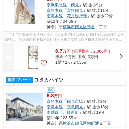
京浜東北線
「
鶴見
」駅 徒歩9分
京急本線
「
京急鶴見
」駅 徒歩11分
京急本線
「
花月総持寺
」駅 徒歩22分
築12年 / 24.36㎡
神奈川県
横浜市鶴見区
寺谷
１丁目
ここまでご覧頂きありがとうございます♪当社は他社に負けない総合仲介店を
目指し、各沿線の各不動産会社様へ直接ご挨拶に行き最新の物件を頂きお客
様へ提供しております！最新の情報は...
6.7
万
円
(管理費等：2,000円 )
0万円
0万円
敷金
礼金
1階 / 1K / 24.36㎡
ユタカハイツ
賃貸 | アパート
敷0
6.8
万円
京急本線
「
鶴見市場
」駅 徒歩9分
京急本線
「
京急鶴見
」駅 徒歩18分
南武線
「
川崎新町
」駅 徒歩19分
築11年 / 23.55㎡
神奈川県
横浜市鶴見区
栄町通
３丁目