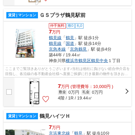
ＧＳプラザ鶴見駅前
賃貸 | マンション
仲手無料
敷0
礼0
7
万円
鶴見線
「
鶴見
」駅 徒歩1分
鶴見線
「
国道
」駅 徒歩14分
京急本線
「
京急鶴見
」駅 徒歩4分
築44年 / 19.44㎡
神奈川県
横浜市鶴見区
鶴見中央
１丁目
ここまでご覧頂きありがとうございます♪当社は他社に負けない総合仲介店を
目指し、各沿線の各不動産会社様へ直接ご挨拶に行き最新の物件を頂きお客
様へ提供しております！最新の情報は...
7
万
円
(管理費等：10,000円 )
0万円
0万円
敷金
礼金
4階 / 1R / 19.44㎡
鶴見ハイツＨ
賃貸 | マンション
7
万円
京浜東北線
「
鶴見
」駅 徒歩10分