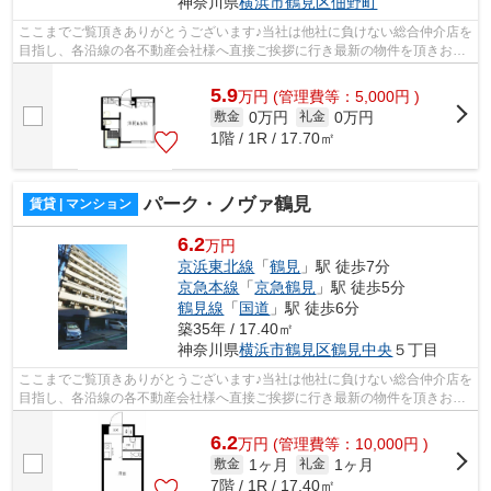
神奈川県
横浜市鶴見区
佃野町
ここまでご覧頂きありがとうございます♪当社は他社に負けない総合仲介店を
目指し、各沿線の各不動産会社様へ直接ご挨拶に行き最新の物件を頂きお客
様へ提供しております！最新の情報は...
5.9
万
円
(管理費等：5,000円 )
0万円
0万円
敷金
礼金
1階 / 1R / 17.70㎡
パーク・ノヴァ鶴見
賃貸 | マンション
6.2
万円
京浜東北線
「
鶴見
」駅 徒歩7分
京急本線
「
京急鶴見
」駅 徒歩5分
鶴見線
「
国道
」駅 徒歩6分
築35年 / 17.40㎡
神奈川県
横浜市鶴見区
鶴見中央
５丁目
ここまでご覧頂きありがとうございます♪当社は他社に負けない総合仲介店を
目指し、各沿線の各不動産会社様へ直接ご挨拶に行き最新の物件を頂きお客
様へ提供しております！最新の情報は...
6.2
万
円
(管理費等：10,000円 )
1ヶ月
1ヶ月
敷金
礼金
7階 / 1R / 17.40㎡