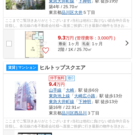
東急大井町線
「
下神明
」駅 徒歩19分
築4年 / 25.70㎡
東京都
品川区
大井
５丁目
ここまでご覧頂きありがとうございます♪当社は他社に負けない総合仲介店を
目指し、各沿線の各不動産会社様へ直接ご挨拶に行き最新の物件を頂きお客
様へ提供しております！最新の情報は...
9.3
万
円
(管理費等：3,000円 )
1ヶ月
1ヶ月
敷金
礼金
2階 / 1K / 25.70㎡
ヒルトップスクエア
賃貸 | マンション
仲手無料
敷0
9.4
万円
山手線
「
大崎
」駅 徒歩6分
東急池上線
「
大崎広小路
」駅 徒歩13分
東急大井町線
「
下神明
」駅 徒歩13分
築16年 / 22.91㎡
東京都
品川区
西品川
３丁目
ここまでご覧頂きありがとうございます♪当社は他社に負けない総合仲介店を
目指し、各沿線の各不動産会社様へ直接ご挨拶に行き最新の物件を頂きお客
様へ提供しております！最新の情報は...