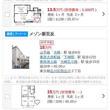
様へ提供しております！最新の情報は...
13.5
万
円
(管理費等：5,000円 )
1ヶ月
2ヶ月
敷金
礼金
1階 / 1LDK / 35.97㎡
メゾン新百反
賃貸 | アパート
仲手半額
15
万円
山手線
「
大崎
」駅 徒歩6分
東急大井町線
「
下神明
」駅 徒歩12分
東急池上線
「
大崎広小路
」駅 徒歩15分
築26年 / 45.00㎡
東京都
品川区
西品川
３丁目
ここまでご覧頂きありがとうございます♪当社は他社に負けない総合仲介店を
目指し、各沿線の各不動産会社様へ直接ご挨拶に行き最新の物件を頂きお客
様へ提供しております！最新の情報は...
15
万
円
(管理費等：- )
1ヶ月
1ヶ月
敷金
礼金
2階 / 2DK / 45.00㎡