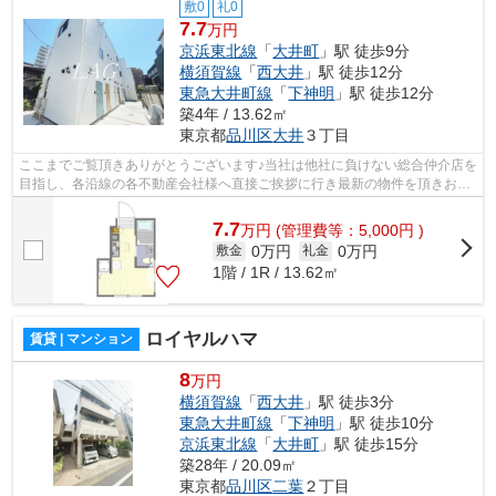
敷0
礼0
7.7
万円
京浜東北線
「
大井町
」駅 徒歩9分
横須賀線
「
西大井
」駅 徒歩12分
東急大井町線
「
下神明
」駅 徒歩12分
築4年 / 13.62㎡
東京都
品川区
大井
３丁目
ここまでご覧頂きありがとうございます♪当社は他社に負けない総合仲介店を
目指し、各沿線の各不動産会社様へ直接ご挨拶に行き最新の物件を頂きお客
様へ提供しております！最新の情報は...
7.7
万
円
(管理費等：5,000円 )
0万円
0万円
敷金
礼金
1階 / 1R / 13.62㎡
ロイヤルハマ
賃貸 | マンション
8
万円
横須賀線
「
西大井
」駅 徒歩3分
東急大井町線
「
下神明
」駅 徒歩10分
京浜東北線
「
大井町
」駅 徒歩15分
築28年 / 20.09㎡
東京都
品川区
二葉
２丁目