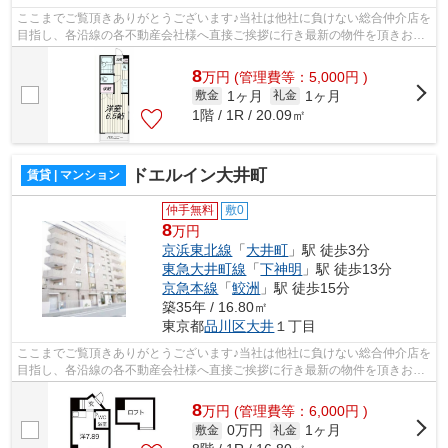
ここまでご覧頂きありがとうございます♪当社は他社に負けない総合仲介店を
目指し、各沿線の各不動産会社様へ直接ご挨拶に行き最新の物件を頂きお客
様へ提供しております！最新の情報は...
8
万
円
(管理費等：5,000円 )
1ヶ月
1ヶ月
敷金
礼金
1階 / 1R / 20.09㎡
ドエルイン大井町
賃貸 | マンション
仲手無料
敷0
8
万円
京浜東北線
「
大井町
」駅 徒歩3分
東急大井町線
「
下神明
」駅 徒歩13分
京急本線
「
鮫洲
」駅 徒歩15分
築35年 / 16.80㎡
東京都
品川区
大井
１丁目
ここまでご覧頂きありがとうございます♪当社は他社に負けない総合仲介店を
目指し、各沿線の各不動産会社様へ直接ご挨拶に行き最新の物件を頂きお客
様へ提供しております！最新の情報は...
8
万
円
(管理費等：6,000円 )
0万円
1ヶ月
敷金
礼金