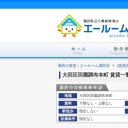
蒲田の賃貸｜エールーム蒲田店
>
(賃貸
大田区田園調布本町 賃貸一
地域
大田区田園調布本町
賃料
下限なし～上限なし
駅徒歩
指定しない
設備条件
指定なし