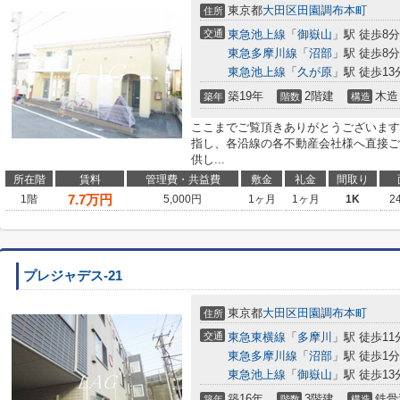
東京都
大田区
田園調布本町
住所
交通
東急池上線
「
御嶽山
」駅 徒歩8分
東急多摩川線
「
沼部
」駅 徒歩8分
東急池上線
「
久が原
」駅 徒歩13
築19年
2階建
木造
築年
階数
構造
ここまでご覧頂きありがとうございます
指し、各沿線の各不動産会社様へ直接ご
供し...
所在階
賃料
管理費・共益費
敷金
礼金
間取り
7.7
万円
1階
5,000円
1ヶ月
1ヶ月
1K
2
プレジャデス-21
東京都
大田区
田園調布本町
住所
交通
東急東横線
「
多摩川
」駅 徒歩11
東急多摩川線
「
沼部
」駅 徒歩1分
東急池上線
「
御嶽山
」駅 徒歩13
築16年
3階建
鉄骨
築年
階数
構造