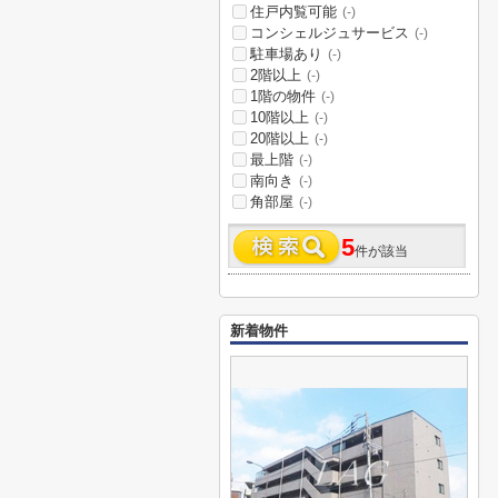
住戸内覧可能
(-)
コンシェルジュサービス
(-)
駐車場あり
(-)
2階以上
(-)
1階の物件
(-)
10階以上
(-)
20階以上
(-)
最上階
(-)
南向き
(-)
角部屋
(-)
5
件が該当
新着物件