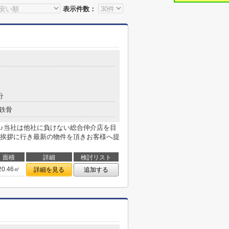
表示件数：
分
鉄骨
♪当社は他社に負けない総合仲介店を目
挨拶に行き最新の物件を頂きお客様へ提
面積
詳細
検討リスト
20.46㎡
詳細を見る
追加する