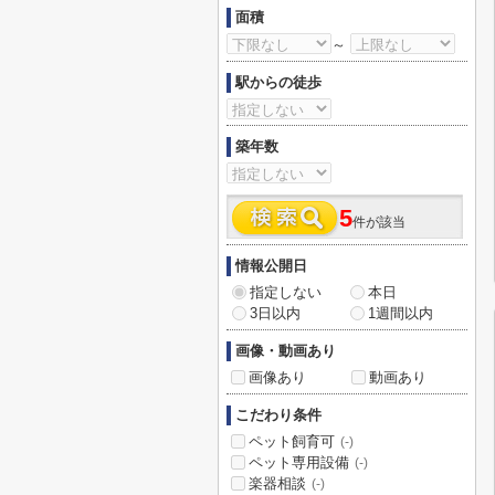
面積
～
駅からの徒歩
築年数
5
件が該当
情報公開日
指定しない
本日
3日以内
1週間以内
画像・動画あり
画像あり
動画あり
こだわり条件
ペット飼育可
(-)
ペット専用設備
(-)
楽器相談
(-)