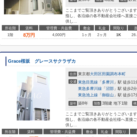
ここまでご覧頂きありがとうございます
指し、各沿線の各不動産会社様へ直接ご
供し...
所在階
賃料
管理費・共益費
敷金
礼金
間取り
8
万円
1階
4,000円
1ヶ月
2ヶ月
1K
26
Grace桜坂 グレースサクラザカ
東京都
大田区
田園調布本町
住所
交通
東急目黒線
「
多摩川
」駅 徒歩11
東急多摩川線
「
沼部
」駅 徒歩2分
東急池上線
「
御嶽山
」駅 徒歩17
築8年
3階建 地下1階
築年
階数
構
ここまでご覧頂きありがとうございます
指し、各沿線の各不動産会社様へ直接ご
供し...
所在階
賃料
管理費・共益費
敷金
礼金
間取り