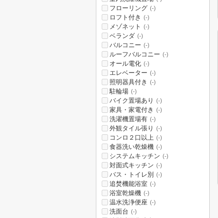
フローリング
(-)
ロフト付き
(-)
メゾネット
(-)
ベランダ
(-)
バルコニー
(-)
ルーフバルコニー
(-)
オール電化
(-)
エレベーター
(-)
照明器具付き
(-)
駐輪場
(-)
バイク置場あり
(-)
家具・家電付き
(-)
洗濯機置場有
(-)
外観タイル張り
(-)
コンロ２口以上
(-)
食器洗い乾燥機
(-)
システムキッチン
(-)
対面式キッチン
(-)
バス・トイレ別
(-)
追焚機能浴室
(-)
浴室乾燥機
(-)
温水洗浄便座
(-)
洗面台
(-)