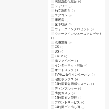
洗髪洗面化粧台
(-)
シャワー
(-)
独立洗面台
(-)
エアコン
(-)
床暖房
(-)
床下収納
(-)
ウォークインクロゼット
(-)
ウォークインシューズクロゼット
(-)
収納豊富
(-)
CS
(-)
BS
(-)
CATV
(-)
光ファイバー
(-)
インターネット対応
(-)
オートロック
(-)
TVモニタ付インターホン
(-)
宅配ボックス
(-)
24時間緊急通報システム
(-)
ディンプルキー
(-)
防犯カメラ
(-)
24時間有人管理
(-)
フロントサービス
(-)
24時間ゴミ出し可
(-)