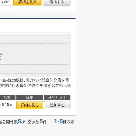
6.93㎡
詳細を見る
追加する
分
分
♪当社は他社に負けない総合仲介店を目
挨拶に行き最新の物件を頂きお客様へ提
面積
詳細
検討リスト
46.15㎡
詳細を見る
追加する
5
5
1-5
当公開件数
棟 空き数
件
棟表示