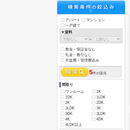
アパート
マンション
一戸建て
▼賃料
～
敷金・保証金なし
礼金・敷引なし
共益費・管理費込み
5
件が該当
間取り
ワンルーム
1K
1DK
1LDK
2K
2DK
2LDK
3K
3DK
3LDK
4K
4DK
4LDK以上