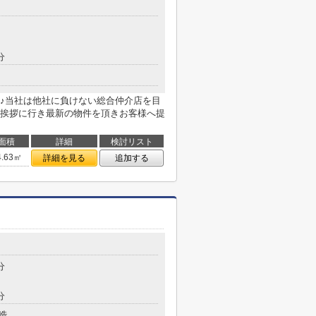
分
♪当社は他社に負けない総合仲介店を目
挨拶に行き最新の物件を頂きお客様へ提
面積
詳細
検討リスト
4.63㎡
詳細を見る
追加する
分
分
造