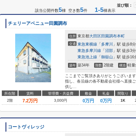
並び順：
5
5
1-5
該当公開件数
棟 空き数
件
棟表示
チェリーアベニュー田園調布
東京都
大田区
田園調布本町
住所
交通
東急東横線
「
多摩川
」駅 徒歩8分
東急多摩川線
「
沼部
」駅 徒歩3分
東急池上線
「
御嶽山
」駅 徒歩16
築34年
2階建
軽量
築年
階数
構造
ここまでご覧頂きありがとうございます
指し、各沿線の各不動産会社様へ直接ご
供し...
所在階
賃料
管理費・共益費
敷金
礼金
間取り
7.2
万円
0万円
0万円
2階
3,000円
1K
コートヴィレッジ