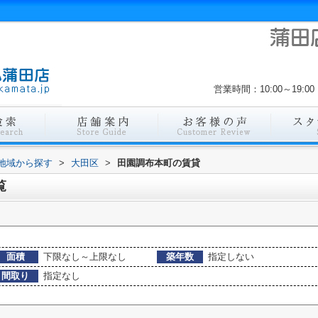
営業時間：10:00～19
)地域から探す
>
大田区
>
田園調布本町の賃貸
覧
面積
下限なし～上限なし
築年数
指定しない
間取り
指定なし