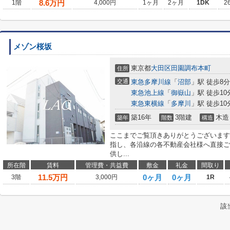
8.6
万円
1階
4,000円
1ヶ月
2ヶ月
1DK
2
メゾン桜坂
東京都
大田区
田園調布本町
住所
交通
東急多摩川線
「
沼部
」駅 徒歩8分
東急池上線
「
御嶽山
」駅 徒歩10
東急東横線
「
多摩川
」駅 徒歩10
築16年
3階建
木造
築年
階数
構造
ここまでご覧頂きありがとうございます
指し、各沿線の各不動産会社様へ直接ご
供し...
所在階
賃料
管理費・共益費
敷金
礼金
間取り
11.5
万円
0ヶ月
0ヶ月
3階
3,000円
1R
該