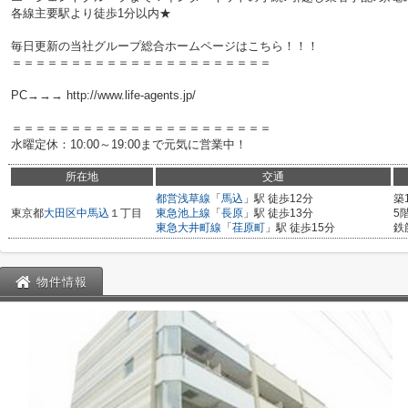
各線主要駅より徒歩1分以内★
毎日更新の当社グループ総合ホームページはこちら！！！
＝＝＝＝＝＝＝＝＝＝＝＝＝＝＝＝＝＝＝＝＝＝
PC→→→ http://www.life-agents.jp/
＝＝＝＝＝＝＝＝＝＝＝＝＝＝＝＝＝＝＝＝＝＝
水曜定休：10:00～19:00まで元気に営業中！
所在地
交通
都営浅草線
「
馬込
」駅 徒歩12分
築
東京都
大田区
中馬込
１丁目
東急池上線
「
長原
」駅 徒歩13分
5
東急大井町線
「
荏原町
」駅 徒歩15分
鉄
物件情報