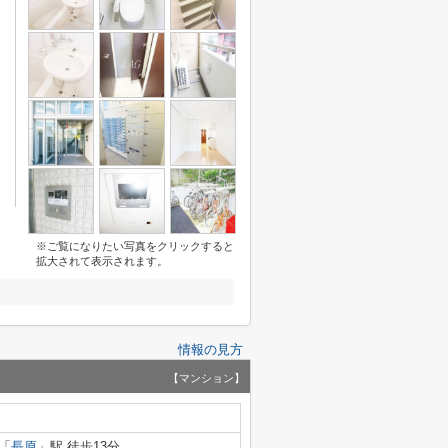
※ご覧になりたい写真をクリックすると
拡大されて表示されます。
情報の見方
【マンション】
「
長原
」駅 徒歩13分