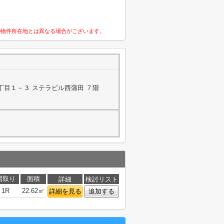
の物件所在地とは異なる場合がございます。
丁目１－３ ステラビル西蒲田 ７階
間取り
面積
詳細
検討リスト
1R
22.62㎡
詳細を見る
追加する