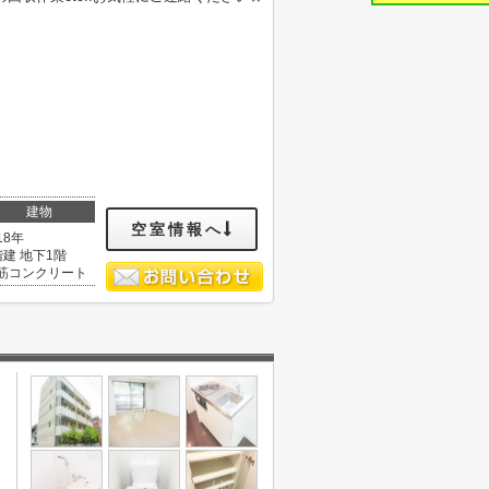
建物
空室情報へ
18年
階建 地下1階
筋コンクリート