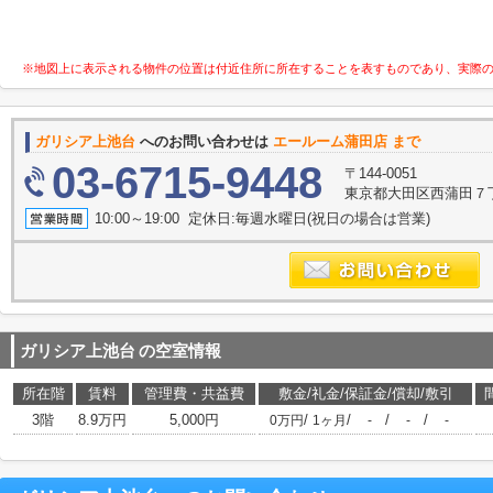
※地図上に表示される物件の位置は付近住所に所在することを表すものであり、実際
ガリシア上池台
へのお問い合わせは
エールーム蒲田店 まで
03-6715-9448
〒144-0051
東京都大田区西蒲田７
10:00～19:00 定休日:毎週水曜日(祝日の場合は営業)
ガリシア上池台
の空室情報
所在階
賃料
管理費・共益費
敷金/礼金/保証金/償却/敷引
3階
8.9万円
5,000円
/
/
/
/
0万円
1ヶ月
-
-
-