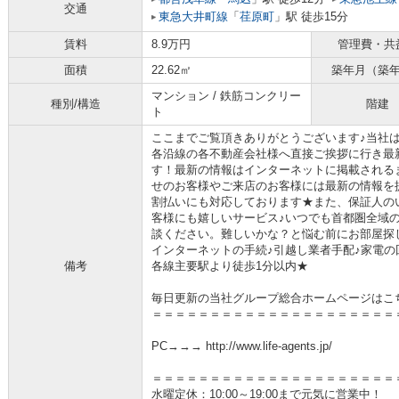
交通
東急大井町線
「
荏原町
」駅 徒歩15分
賃料
8.9万円
管理費・共
面積
22.62㎡
築年月（築
マンション / 鉄筋コンクリー
種別/構造
階建
ト
ここまでご覧頂きありがとうございます♪当社
各沿線の各不動産会社様へ直接ご挨拶に行き最
す！最新の情報はインターネットに掲載される
せのお客様やご来店のお客様には最新の情報を
割払いにも対応しております★また、保証人の
客様にも嬉しいサービス♪いつでも首都圏全域
談ください。難しいかな？と悩む前にお部屋探
インターネットの手続♪引越し業者手配♪家電の回
備考
各線主要駅より徒歩1分以内★
毎日更新の当社グループ総合ホームページはこ
＝＝＝＝＝＝＝＝＝＝＝＝＝＝＝＝＝＝＝＝＝
PC→→→ http://www.life-agents.jp/
＝＝＝＝＝＝＝＝＝＝＝＝＝＝＝＝＝＝＝＝＝
水曜定休：10:00～19:00まで元気に営業中！