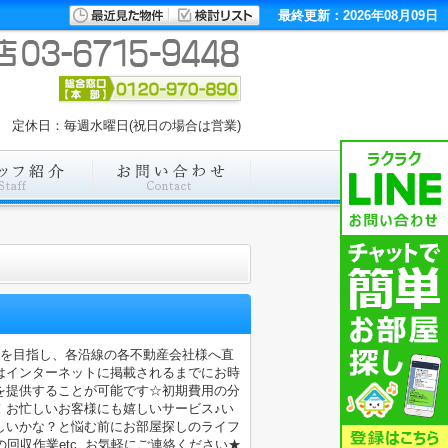
最終更新：2026年08月09日
:00 定休日：毎週水曜日(祝日の場合は営業)
店を目指し、各沿線の各不動産会社様へ直
はインターネットに掲載されるまでにお時
を提供することが可能です☆初期費用の分
！お忙しいお客様にも嬉しいサービス♪い
しいかな？と悩む前にお部屋探しのライフ
収作業etc..お気軽にご連絡ください★