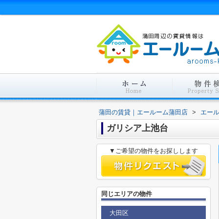
蒲田の賃貸｜エールーム蒲田店
>
エー
ガリシア上池台
▼ご希望の物件をお探しします
同じエリアの物件
大田区