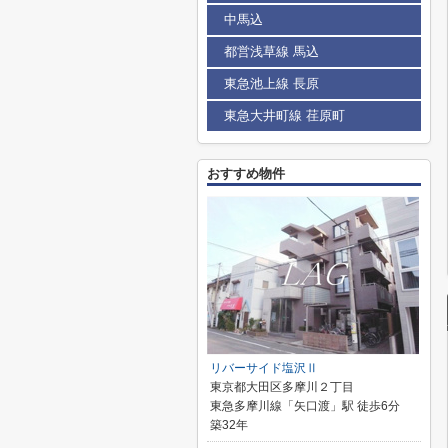
中馬込
都営浅草線 馬込
東急池上線 長原
東急大井町線 荏原町
おすすめ物件
リバーサイド塩沢Ⅱ
東京都大田区多摩川２丁目
東急多摩川線「矢口渡」駅 徒歩6分
築32年