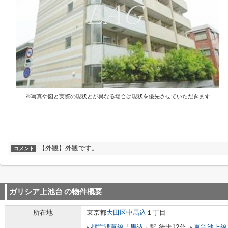
※写真や図と実際の現状とが異なる場合は現状を優先させていただきます
【外観】外観です。
コメント
ガリシア上池台
の物件概要
所在地
東京都
大田区
中馬込
１丁目
都営浅草線
「
馬込
」駅 徒歩12分
東急池上線