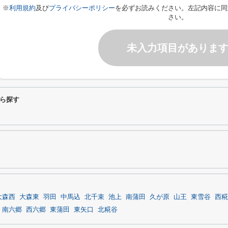
※
利用規約
及び
プライバシーポリシー
を必ずお読みください。左記内容に同
さい。
未入力項目がありま
ら探す
大森西
大森東
羽田
中馬込
北千束
池上
南蒲田
久が原
山王
東雪谷
西糀
南六郷
西六郷
東蒲田
東矢口
北糀谷