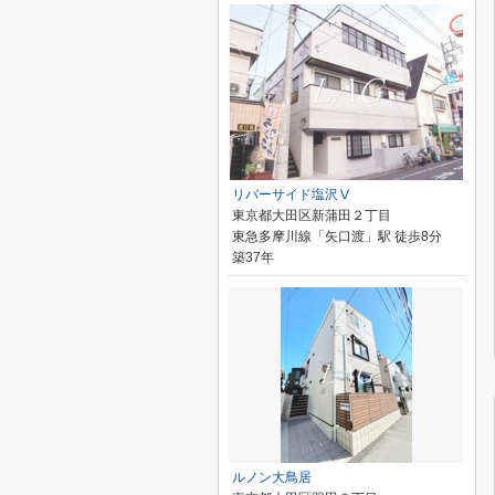
リバーサイド塩沢Ⅴ
東京都大田区新蒲田２丁目
東急多摩川線「矢口渡」駅 徒歩8分
築37年
ルノン大鳥居