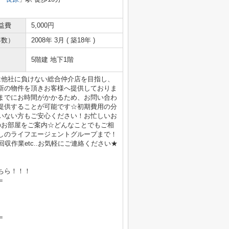
益費
5,000円
年数）
2008年 3月 ( 築18年 )
5階建 地下1階
は他社に負けない総合仲介店を目指し、
新の物件を頂きお客様へ提供しておりま
までにお時間がかかるため、お問い合わ
提供することが可能です☆初期費用の分
いない方もご安心ください！お忙しいお
のお部屋をご案内☆どんなことでもご相
しのライフエージェントグループまで！
収作業etc..お気軽にご連絡ください★
ちら！！！
＝
＝