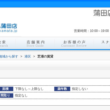
営業時間：10:00～19
)地域から探す
>
港区
>
芝浦の賃貸
面積
下限なし～上限なし
築年数
指定しない
間取り
指定なし