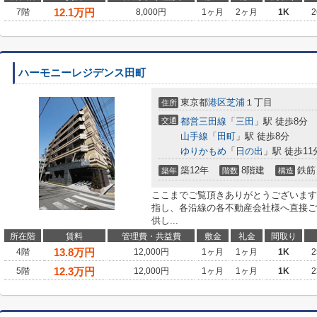
12.1
万円
7階
8,000円
1ヶ月
2ヶ月
1K
2
ハーモニーレジデンス田町
東京都
港区
芝浦
１丁目
住所
交通
都営三田線
「
三田
」駅 徒歩8分
山手線
「
田町
」駅 徒歩8分
ゆりかもめ
「
日の出
」駅 徒歩11
築12年
8階建
鉄筋
築年
階数
構造
ここまでご覧頂きありがとうございます
指し、各沿線の各不動産会社様へ直接ご
供し...
所在階
賃料
管理費・共益費
敷金
礼金
間取り
13.8
万円
4階
12,000円
1ヶ月
1ヶ月
1K
2
12.3
万円
5階
12,000円
1ヶ月
1ヶ月
1K
2