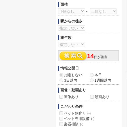
面積
～
駅からの徒歩
築年数
14
件が該当
情報公開日
指定しない
本日
3日以内
1週間以内
画像・動画あり
画像あり
動画あり
こだわり条件
ペット飼育可
(-)
ペット専用設備
(-)
楽器相談
(-)