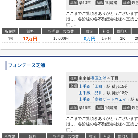
築10年
10階建
鉄
築年
階数
構造
ここまでご覧頂きありがとうございます
指し、各沿線の各不動産会社様へ直接ご
供し...
所在階
賃料
管理費・共益費
敷金
礼金
間取り
12
万円
0万円
7階
15,000円
1ヶ月
1K
2
フォンテーヌ芝浦
東京都
港区
芝浦
４丁目
住所
交通
山手線
「
田町
」駅 徒歩15分
山手線
「
品川
」駅 徒歩18分
山手線
「
高輪ゲートウェイ
」駅 
築16年
14階建
鉄
築年
階数
構造
ここまでご覧頂きありがとうございます
指し、各沿線の各不動産会社様へ直接ご
供し...
所在階
賃料
管理費・共益費
敷金
礼金
間取り