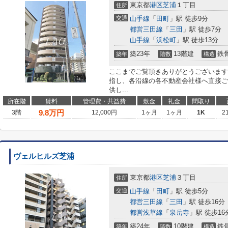
東京都
港区
芝浦
１丁目
住所
交通
山手線
「
田町
」駅 徒歩9分
都営三田線
「
三田
」駅 徒歩7分
山手線
「
浜松町
」駅 徒歩13分
築23年
13階建
鉄
築年
階数
構造
ここまでご覧頂きありがとうございます
指し、各沿線の各不動産会社様へ直接ご
供し...
所在階
賃料
管理費・共益費
敷金
礼金
間取り
9.8
万円
3階
12,000円
1ヶ月
1ヶ月
1K
2
ヴェルヒルズ芝浦
東京都
港区
芝浦
３丁目
住所
交通
山手線
「
田町
」駅 徒歩5分
都営三田線
「
三田
」駅 徒歩16分
都営浅草線
「
泉岳寺
」駅 徒歩16
築24年
10階建
鉄
築年
階数
構造