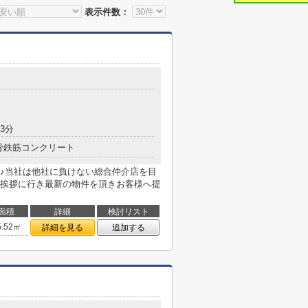
表示件数：
3分
骨鉄筋コンクリート
♪当社は他社に負けない総合仲介店を目
挨拶に行き最新の物件を頂きお客様へ提
面積
詳細
検討リスト
5.52㎡
詳細を見る
追加する