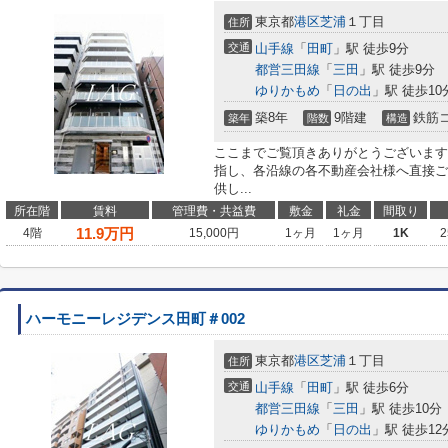
東京都
港区
芝浦
１丁目
住所
交通
山手線
「
田町
」駅 徒歩9分
都営三田線
「
三田
」駅 徒歩9分
ゆりかもめ
「
日の出
」駅 徒歩10
築8年
9階建
鉄筋
築年
階数
構造
ここまでご覧頂きありがとうございます
指し、各沿線の各不動産会社様へ直接ご
供し...
所在階
賃料
管理費・共益費
敷金
礼金
間取り
11.9
万円
4階
15,000円
1ヶ月
1ヶ月
1K
2
ハーモニーレジデンス田町＃002
東京都
港区
芝浦
１丁目
住所
交通
山手線
「
田町
」駅 徒歩6分
都営三田線
「
三田
」駅 徒歩10分
ゆりかもめ
「
日の出
」駅 徒歩12