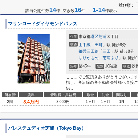
並び順：
14
16
1-14
該当公開件数
棟 空き数
件
棟表示
マリンロードダイヤモンドパレス
東京都
港区
芝浦
３丁目
住所
交通
山手線
「
田町
」駅 徒歩6分
都営三田線
「
三田
」駅 徒歩8分
ゆりかもめ
「
芝浦ふ頭
」駅 徒歩1
築45年
10階建
鉄
築年
階数
構造
ここまでご覧頂きありがとうございます
指し、各沿線の各不動産会社様へ直接ご
供し...
所在階
賃料
管理費・共益費
敷金
礼金
間取り
8.4
万円
2階
8,000円
1ヶ月
1ヶ月
1R
1
パレステュディオ芝浦（Tokyo Bay）