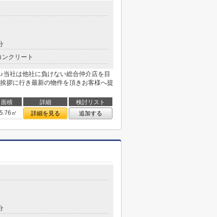
分
コンクリート
♪当社は他社に負けない総合仲介店を目
挨拶に行き最新の物件を頂きお客様へ提
面積
詳細
検討リスト
5.76㎡
詳細を見る
追加する
分