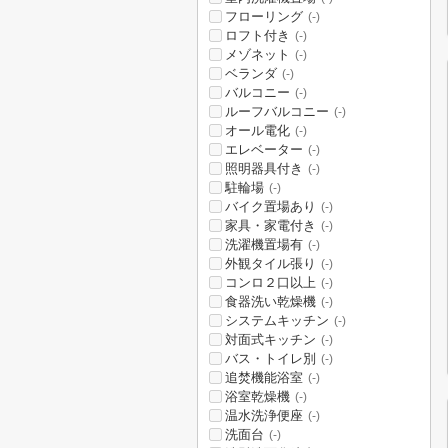
フローリング
(-)
ロフト付き
(-)
メゾネット
(-)
ベランダ
(-)
バルコニー
(-)
ルーフバルコニー
(-)
オール電化
(-)
エレベーター
(-)
照明器具付き
(-)
駐輪場
(-)
バイク置場あり
(-)
家具・家電付き
(-)
洗濯機置場有
(-)
外観タイル張り
(-)
コンロ２口以上
(-)
食器洗い乾燥機
(-)
システムキッチン
(-)
対面式キッチン
(-)
バス・トイレ別
(-)
追焚機能浴室
(-)
浴室乾燥機
(-)
温水洗浄便座
(-)
洗面台
(-)