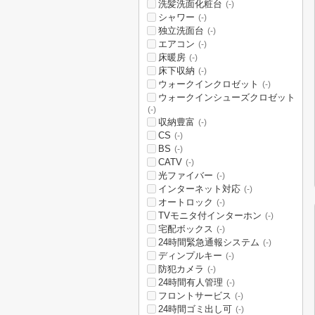
洗髪洗面化粧台
(-)
シャワー
(-)
独立洗面台
(-)
エアコン
(-)
床暖房
(-)
床下収納
(-)
ウォークインクロゼット
(-)
ウォークインシューズクロゼット
(-)
収納豊富
(-)
CS
(-)
BS
(-)
CATV
(-)
光ファイバー
(-)
インターネット対応
(-)
オートロック
(-)
TVモニタ付インターホン
(-)
宅配ボックス
(-)
24時間緊急通報システム
(-)
ディンプルキー
(-)
防犯カメラ
(-)
24時間有人管理
(-)
フロントサービス
(-)
24時間ゴミ出し可
(-)