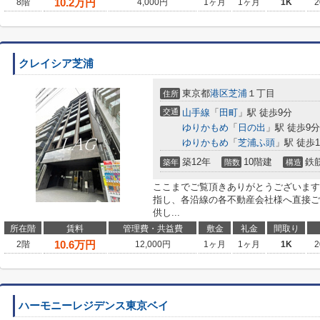
10.2
万円
8階
4,000円
1ヶ月
1ヶ月
1K
2
クレイシア芝浦
東京都
港区
芝浦
１丁目
住所
交通
山手線
「
田町
」駅 徒歩9分
ゆりかもめ
「
日の出
」駅 徒歩9分
ゆりかもめ
「
芝浦ふ頭
」駅 徒歩1
築12年
10階建
鉄
築年
階数
構造
ここまでご覧頂きありがとうございます
指し、各沿線の各不動産会社様へ直接ご
供し...
所在階
賃料
管理費・共益費
敷金
礼金
間取り
10.6
万円
2階
12,000円
1ヶ月
1ヶ月
1K
2
ハーモニーレジデンス東京ベイ