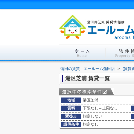
蒲田の賃貸｜エールーム蒲田店
>
(賃貸
港区芝浦 賃貸一覧
地域
港区芝浦
賃料
下限なし～上限なし
駅徒歩
指定しない
設備条件
指定なし