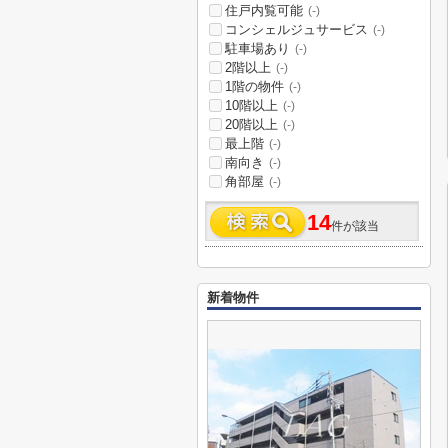
住戸内覧可能
(-)
コンシェルジュサービス
(-)
駐車場あり
(-)
2階以上
(-)
1階の物件
(-)
10階以上
(-)
20階以上
(-)
最上階
(-)
南向き
(-)
角部屋
(-)
14
件が該当
新着物件