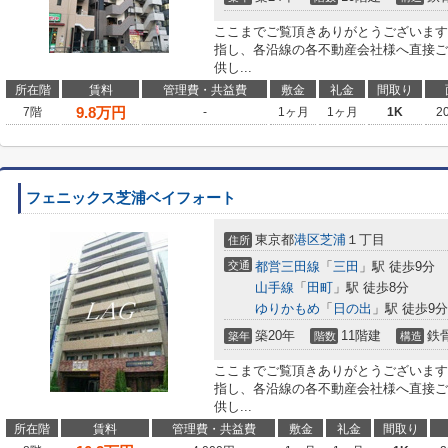
ここまでご覧頂きありがとうございます
指し、各沿線の各不動産会社様へ直接ご
供し...
所在階
賃料
管理費・共益費
敷金
礼金
間取り
9.8
万円
7階
-
1ヶ月
1ヶ月
1K
2
フェニックス芝浦ベイフォート
東京都
港区
芝浦
１丁目
住所
交通
都営三田線
「
三田
」駅 徒歩9分
山手線
「
田町
」駅 徒歩8分
ゆりかもめ
「
日の出
」駅 徒歩9分
築20年
11階建
鉄
築年
階数
構造
ここまでご覧頂きありがとうございます
指し、各沿線の各不動産会社様へ直接ご
供し...
所在階
賃料
管理費・共益費
敷金
礼金
間取り