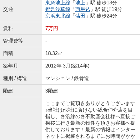
東急池上線
「
池上
」駅 徒歩13分
交通
都営浅草線
「
西馬込
」駅 徒歩19分
京浜東北線
「
蒲田
」駅 徒歩24分
賃料
7万円
管理費等
-
面積
18.32㎡
築年月
2012年 3月(築14年)
種別 / 構造
マンション / 鉄骨造
階建
3階建
ここまでご覧頂きありがとうございます
♪当社は他社に負けない総合仲介店を目
指し、各沿線の各不動産会社様へ直接ご
挨拶に行き最新の物件を頂きお客様へ提
供しております！最新の情報はインター
ネットに掲載されるまでにお時間がかか