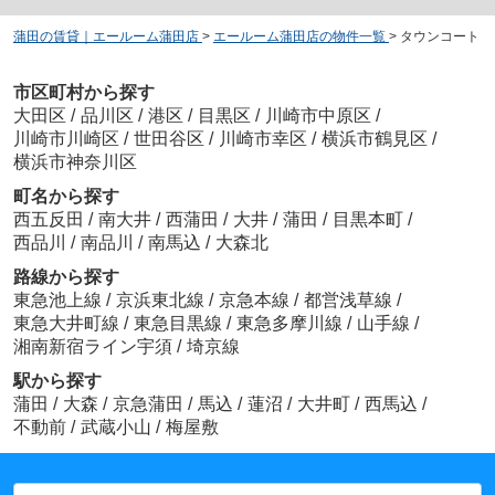
蒲田の賃貸｜エールーム蒲田店
>
エールーム蒲田店の物件一覧
>
タウンコート
市区町村から探す
大田区
/
品川区
/
港区
/
目黒区
/
川崎市中原区
/
川崎市川崎区
/
世田谷区
/
川崎市幸区
/
横浜市鶴見区
/
横浜市神奈川区
町名から探す
西五反田
/
南大井
/
西蒲田
/
大井
/
蒲田
/
目黒本町
/
西品川
/
南品川
/
南馬込
/
大森北
路線から探す
東急池上線
/
京浜東北線
/
京急本線
/
都営浅草線
/
東急大井町線
/
東急目黒線
/
東急多摩川線
/
山手線
/
湘南新宿ライン宇須
/
埼京線
駅から探す
蒲田
/
大森
/
京急蒲田
/
馬込
/
蓮沼
/
大井町
/
西馬込
/
不動前
/
武蔵小山
/
梅屋敷