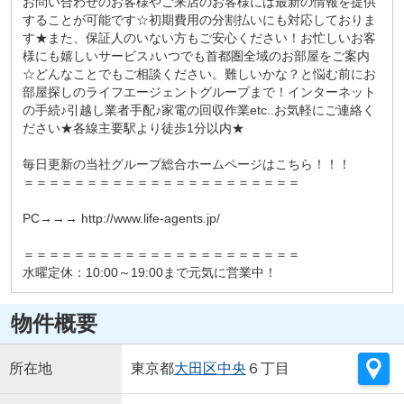
お問い合わせのお客様やご来店のお客様には最新の情報を提供
することが可能です☆初期費用の分割払いにも対応しておりま
す★また、保証人のいない方もご安心ください！お忙しいお客
様にも嬉しいサービス♪いつでも首都圏全域のお部屋をご案内
☆どんなことでもご相談ください。難しいかな？と悩む前にお
部屋探しのライフエージェントグループまで！インターネット
の手続♪引越し業者手配♪家電の回収作業etc..お気軽にご連絡く
ださい★各線主要駅より徒歩1分以内★
毎日更新の当社グループ総合ホームページはこちら！！！
＝＝＝＝＝＝＝＝＝＝＝＝＝＝＝＝＝＝＝＝＝＝
PC→→→ http://www.life-agents.jp/
＝＝＝＝＝＝＝＝＝＝＝＝＝＝＝＝＝＝＝＝＝＝
水曜定休：10:00～19:00まで元気に営業中！
物件概要
所在地
東京都
大田区
中央
６丁目