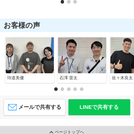
お客様の声
珎道美優
石澤 雷太
佐々木良太
メールで共有する
LINEで共有する
ページトップへ