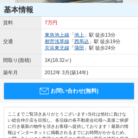
基本情報
賃料
7万円
東急池上線
「
池上
」駅 徒歩13分
交通
都営浅草線
「
西馬込
」駅 徒歩19分
京浜東北線
「
蒲田
」駅 徒歩24分
間取り(面積)
1K(18.32㎡)
築年月
2012年 3月(築14年)
お問い合わせ(無料)
ここまでご覧頂きありがとうございます♪当社は他社に負けな
い総合仲介店を目指し、各沿線の各不動産会社様へ直接ご挨拶
に行き最新の物件を頂きお客様へ提供しております！最新の情
報はインターネットに掲載されるまでにお時間がかかるため、