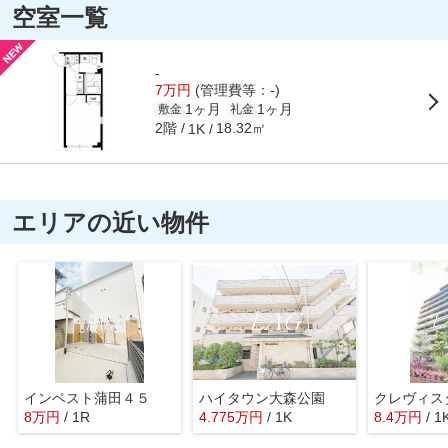
空室一覧
-
7万円
(管理費等：-)
1ヶ月
1ヶ月
敷金
礼金
2階
18.32㎡
1K
エリアの近い物件
インベスト蒲田４５
ハイタウン大森公園
8
万
円
/ 1R
4.775
万
円
/ 1K
8.4
万
円
/ 1