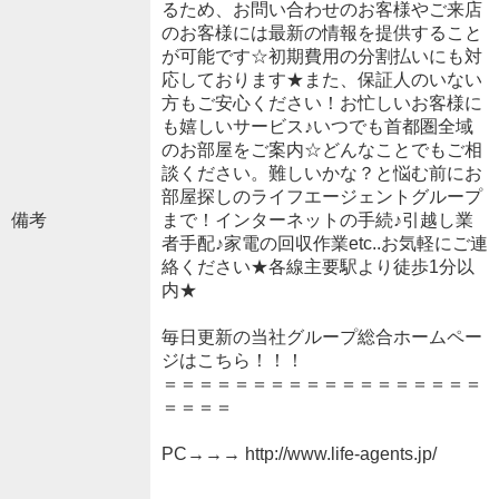
るため、お問い合わせのお客様やご来店
のお客様には最新の情報を提供すること
が可能です☆初期費用の分割払いにも対
応しております★また、保証人のいない
方もご安心ください！お忙しいお客様に
も嬉しいサービス♪いつでも首都圏全域
のお部屋をご案内☆どんなことでもご相
談ください。難しいかな？と悩む前にお
部屋探しのライフエージェントグループ
備考
まで！インターネットの手続♪引越し業
者手配♪家電の回収作業etc..お気軽にご連
絡ください★各線主要駅より徒歩1分以
内★
毎日更新の当社グループ総合ホームペー
ジはこちら！！！
＝＝＝＝＝＝＝＝＝＝＝＝＝＝＝＝＝＝
＝＝＝＝
PC→→→ http://www.life-agents.jp/