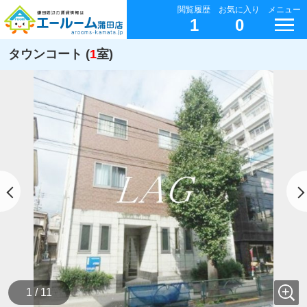
閲覧履歴
お気に入り
メニュー
1
0
タウンコート (
1
室)
1 / 11