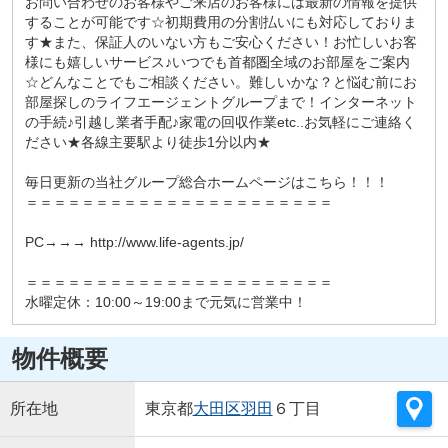
お問い合わせのお客様やご来店のお客様には最新の情報を提供
することが可能です☆初期費用の分割払いにも対応しておりま
す★また、保証人のいない方もご安心ください！お忙しいお客
様にも嬉しいサービス♪いつでも首都圏全域のお部屋をご案内
☆どんなことでもご相談ください。難しいかな？と悩む前にお
部屋探しのライフエージェントグループまで！インターネット
の手続♪引越し業者手配♪家電の回収作業etc..お気軽にご連絡く
ださい★各線主要駅より徒歩1分以内★
毎日更新の当社グループ総合ホームページはこちら！！！
＝＝＝＝＝＝＝＝＝＝＝＝＝＝＝＝＝＝＝＝＝＝
PC→→→ http://www.life-agents.jp/
＝＝＝＝＝＝＝＝＝＝＝＝＝＝＝＝＝＝＝＝＝＝
水曜定休：10:00～19:00まで元気に営業中！
物件概要
所在地
東京都
大田区
羽田
６丁目