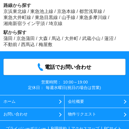
路線から探す
京浜東北線
/
東急池上線
/
京急本線
/
都営浅草線
/
東急大井町線
/
東急目黒線
/
山手線
/
東急多摩川線
/
湘南新宿ライン宇須
/
埼京線
駅から探す
蒲田
/
京急蒲田
/
大森
/
馬込
/
大井町
/
武蔵小山
/
蓮沼
/
不動前
/
西馬込
/
梅屋敷
電話でお問い合わせ
営業時間：
10:00～19:00
定休日：
毎週水曜日(祝日の場合は営業)
ホーム
会社概要
お問い合わせ
物件リクエスト
プライバシーポリシー
利用規約
アクセスマップ
PCサイト