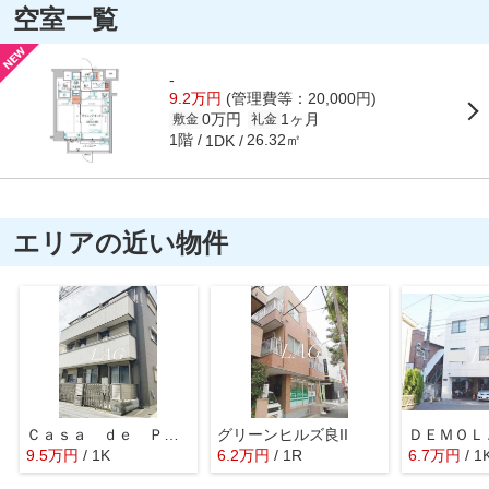
空室一覧
-
9.2万円
(管理費等：20,000円)
0万円
1ヶ月
敷金
礼金
1階
26.32㎡
1DK
エリアの近い物件
Ｃａｓａ ｄｅ Ｐａｚ Ｋａｍａｔａ
グリーンヒルズ良II
9.5
万
円
/ 1K
6.2
万
円
/ 1R
6.7
万
円
/ 1