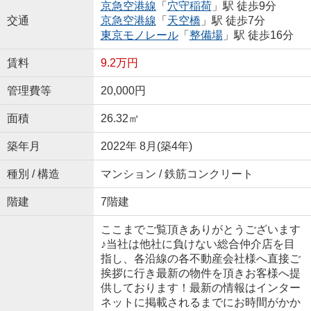
京急空港線
「
穴守稲荷
」駅 徒歩9分
交通
京急空港線
「
天空橋
」駅 徒歩7分
東京モノレール
「
整備場
」駅 徒歩16分
賃料
9.2万円
管理費等
20,000円
面積
26.32㎡
築年月
2022年 8月(築4年)
種別 / 構造
マンション / 鉄筋コンクリート
階建
7階建
ここまでご覧頂きありがとうございます
♪当社は他社に負けない総合仲介店を目
指し、各沿線の各不動産会社様へ直接ご
挨拶に行き最新の物件を頂きお客様へ提
供しております！最新の情報はインター
ネットに掲載されるまでにお時間がかか