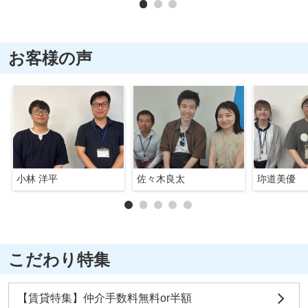
お客様の声
小林 洋平
佐々木良太
珎道美優
こだわり特集
【賃貸特集】仲介手数料無料or半額