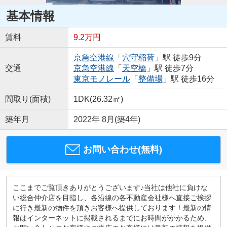
基本情報
賃料
9.2万円
京急空港線
「
穴守稲荷
」駅 徒歩9分
交通
京急空港線
「
天空橋
」駅 徒歩7分
東京モノレール
「
整備場
」駅 徒歩16分
間取り(面積)
1DK(26.32㎡)
築年月
2022年 8月(築4年)
お問い合わせ(無料)
ここまでご覧頂きありがとうございます♪当社は他社に負けな
い総合仲介店を目指し、各沿線の各不動産会社様へ直接ご挨拶
に行き最新の物件を頂きお客様へ提供しております！最新の情
報はインターネットに掲載されるまでにお時間がかかるため、