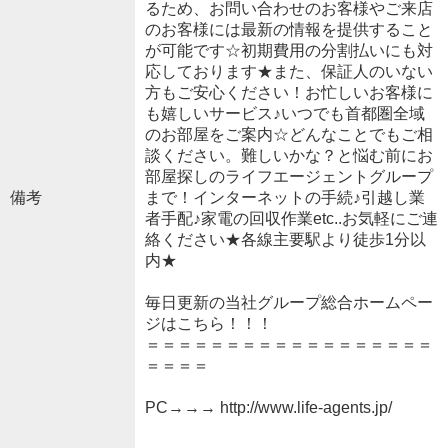
るため、お問い合わせのお客様やご来店
のお客様には最新の情報を提供すること
が可能です☆初期費用の分割払いにも対
応しております★また、保証人のいない
方もご安心ください！お忙しいお客様に
も嬉しいサービス♪いつでも首都圏全域
のお部屋をご案内☆どんなことでもご相
談ください。難しいかな？と悩む前にお
部屋探しのライフエージェントグループ
備考
まで！インターネットの手続♪引越し業
者手配♪家電の回収作業etc..お気軽にご連
絡ください★各線主要駅より徒歩1分以
内★
毎日更新の当社グループ総合ホームペー
ジはこちら！！！
＝＝＝＝＝＝＝＝＝＝＝＝＝＝＝＝＝＝
＝＝＝＝
PC→→→ http://www.life-agents.jp/