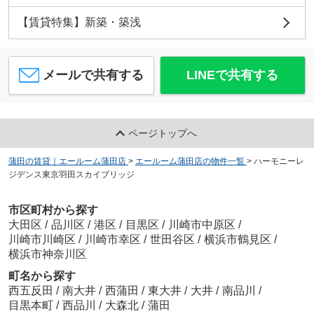
【賃貸特集】新築・築浅
メールで共有する
LINEで共有する
ページトップへ
蒲田の賃貸｜エールーム蒲田店
>
エールーム蒲田店の物件一覧
>
ハーモニーレ
ジデンス東京羽田スカイブリッジ
市区町村から探す
大田区
/
品川区
/
港区
/
目黒区
/
川崎市中原区
/
川崎市川崎区
/
川崎市幸区
/
世田谷区
/
横浜市鶴見区
/
横浜市神奈川区
町名から探す
西五反田
/
南大井
/
西蒲田
/
東大井
/
大井
/
南品川
/
目黒本町
/
西品川
/
大森北
/
蒲田