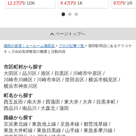
12.2万円
/ 1DK
9.4万円
/ 1K
8万円
/ 1R
ページトップへ
蒲田の賃貸｜エールーム蒲田店
>
ブログ記事一覧
>
蒲田駅周辺にあるテラコヤ
キッズゆめ気球教室の概要と活動内容
市区町村から探す
大田区
/
品川区
/
港区
/
目黒区
/
川崎市中原区
/
川崎市川崎区
/
川崎市幸区
/
世田谷区
/
横浜市鶴見区
/
横浜市神奈川区
町名から探す
西五反田
/
南大井
/
西蒲田
/
東大井
/
大井
/
目黒本町
/
西品川
/
南品川
/
大森北
/
蒲田
路線から探す
京浜東北線
/
東急池上線
/
京急本線
/
都営浅草線
/
東急大井町線
/
東急目黒線
/
山手線
/
東急多摩川線
/