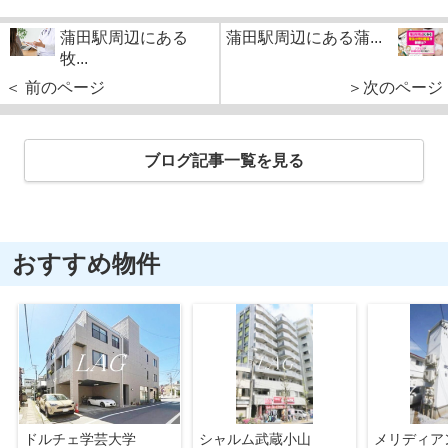
蒲田駅周辺にある
蒲田駅周辺にある蒲...
牧...
＜ 前のページ
＞次のページ
ブログ記事一覧を見る
おすすめ物件
ドルチェ学芸大学
シャルム武蔵小山
メリディア