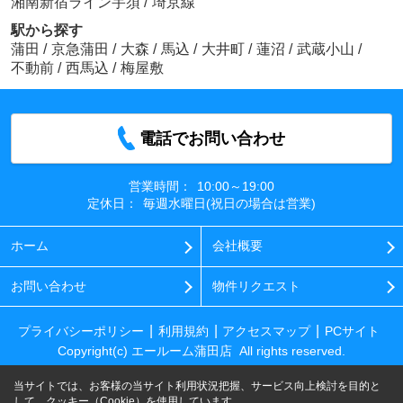
湘南新宿ライン宇須
/
埼京線
駅から探す
蒲田
/
京急蒲田
/
大森
/
馬込
/
大井町
/
蓮沼
/
武蔵小山
/
不動前
/
西馬込
/
梅屋敷
電話でお問い合わせ
営業時間：
10:00～19:00
定休日：
毎週水曜日(祝日の場合は営業)
ホーム
会社概要
お問い合わせ
物件リクエスト
プライバシーポリシー
利用規約
アクセスマップ
PCサイト
Copyright(c) エールーム蒲田店 All rights reserved.
当サイトでは、お客様の当サイト利用状況把握、サービス向上検討を目的と
して、クッキー（Cookie）を使用しています。