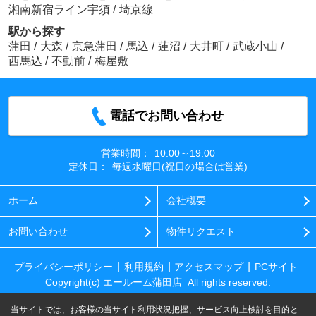
湘南新宿ライン宇須
/
埼京線
駅から探す
蒲田
/
大森
/
京急蒲田
/
馬込
/
蓮沼
/
大井町
/
武蔵小山
/
西馬込
/
不動前
/
梅屋敷
電話でお問い合わせ
営業時間：
10:00～19:00
定休日：
毎週水曜日(祝日の場合は営業)
ホーム
会社概要
お問い合わせ
物件リクエスト
プライバシーポリシー
利用規約
アクセスマップ
PCサイト
Copyright(c) エールーム蒲田店 All rights reserved.
当サイトでは、お客様の当サイト利用状況把握、サービス向上検討を目的と