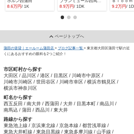
ホルン西蒲田
ブランミュール西馬込Ⅱ
8.6万円
/ 1K
8.9万円
/ 1DK
9.2万円
/ 1
ページトップへ
蒲田の賃貸｜エールーム蒲田店
>
ブログ記事一覧
>
東京都大田区蒲田で駅の近
くにあるおすすめの眼科を2つご紹介！
市区町村から探す
大田区
/
品川区
/
港区
/
目黒区
/
川崎市中原区
/
川崎市川崎区
/
世田谷区
/
川崎市幸区
/
横浜市鶴見区
/
横浜市神奈川区
町名から探す
西五反田
/
南大井
/
西蒲田
/
大井
/
目黒本町
/
南品川
/
南馬込
/
蒲田
/
西品川
/
東大井
路線から探す
東急池上線
/
京浜東北線
/
京急本線
/
都営浅草線
/
東急大井町線
/
東急目黒線
/
東急多摩川線
/
山手線
/