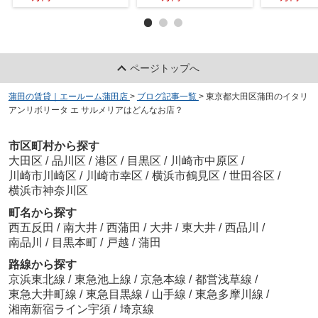
ページトップへ
蒲田の賃貸｜エールーム蒲田店
>
ブログ記事一覧
>
東京都大田区蒲田のイタリ
アンリボリータ エ サルメリアはどんなお店？
市区町村から探す
大田区
/
品川区
/
港区
/
目黒区
/
川崎市中原区
/
川崎市川崎区
/
川崎市幸区
/
横浜市鶴見区
/
世田谷区
/
横浜市神奈川区
町名から探す
西五反田
/
南大井
/
西蒲田
/
大井
/
東大井
/
西品川
/
南品川
/
目黒本町
/
戸越
/
蒲田
路線から探す
京浜東北線
/
東急池上線
/
京急本線
/
都営浅草線
/
東急大井町線
/
東急目黒線
/
山手線
/
東急多摩川線
/
湘南新宿ライン宇須
/
埼京線