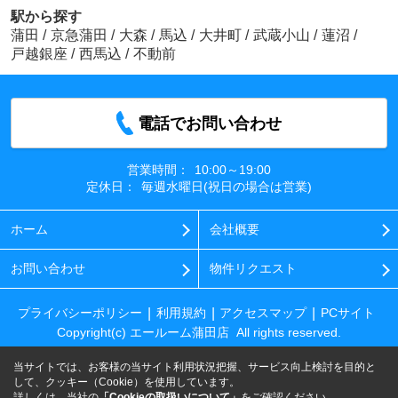
駅から探す
蒲田
/
京急蒲田
/
大森
/
馬込
/
大井町
/
武蔵小山
/
蓮沼
/
戸越銀座
/
西馬込
/
不動前
電話でお問い合わせ
営業時間：
10:00～19:00
定休日：
毎週水曜日(祝日の場合は営業)
ホーム
会社概要
お問い合わせ
物件リクエスト
プライバシーポリシー
利用規約
アクセスマップ
PCサイト
Copyright(c) エールーム蒲田店 All rights reserved.
当サイトでは、お客様の当サイト利用状況把握、サービス向上検討を目的と
して、クッキー（Cookie）を使用しています。
詳しくは、当社の
「Cookieの取扱いについて」
をご確認ください。