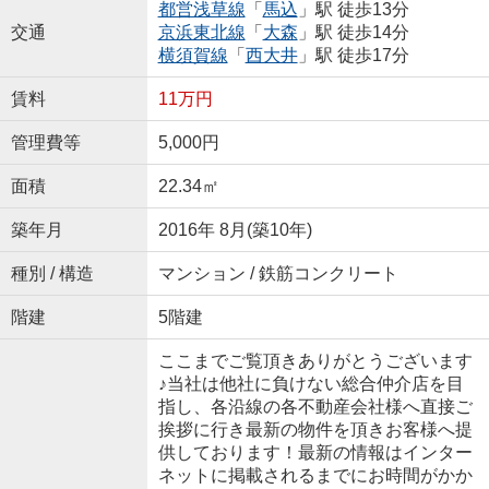
都営浅草線
「
馬込
」駅 徒歩13分
交通
京浜東北線
「
大森
」駅 徒歩14分
横須賀線
「
西大井
」駅 徒歩17分
賃料
11万円
管理費等
5,000円
面積
22.34㎡
築年月
2016年 8月(築10年)
種別 / 構造
マンション / 鉄筋コンクリート
階建
5階建
ここまでご覧頂きありがとうございます
♪当社は他社に負けない総合仲介店を目
指し、各沿線の各不動産会社様へ直接ご
挨拶に行き最新の物件を頂きお客様へ提
供しております！最新の情報はインター
ネットに掲載されるまでにお時間がかか