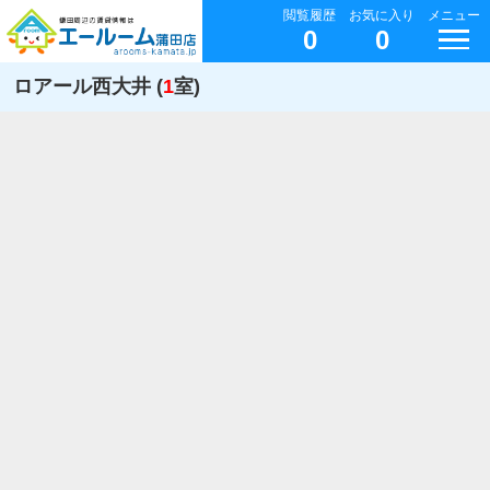
閲覧履歴
お気に入り
メニュー
0
0
ロアール西大井 (
1
室)