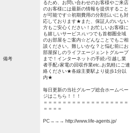
るため、お問い合わせのお客様やご来店
のお客様には最新の情報を提供すること
が可能です☆初期費用の分割払いにも対
応しております★また、保証人のいない
方もご安心ください！お忙しいお客様に
も嬉しいサービス♪いつでも首都圏全域
のお部屋をご案内☆どんなことでもご相
談ください。難しいかな？と悩む前にお
部屋探しのライフエージェントグループ
備考
まで！インターネットの手続♪引越し業
者手配♪家電の回収作業etc..お気軽にご連
絡ください★各線主要駅より徒歩1分以
内★
毎日更新の当社グループ総合ホームペー
ジはこちら！！！
＝＝＝＝＝＝＝＝＝＝＝＝＝＝＝＝＝＝
＝＝＝＝
PC→→→ http://www.life-agents.jp/