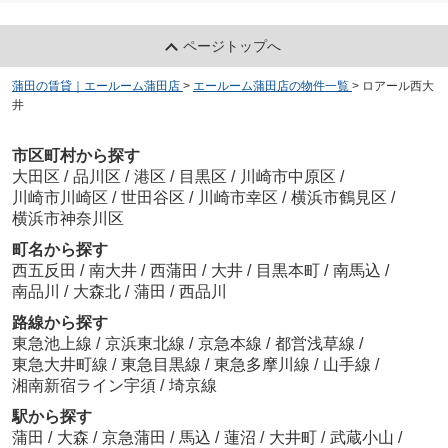
グランエッグス品川
ページトップへ
9
万
円
/ 1R
蒲田の賃貸｜エールーム蒲田店
>
エールーム蒲田店の物件一覧
>
ロアール西大
井
佐々木良太
市区町村から探す
大田区
/
品川区
/
港区
/
目黒区
/
川崎市中原区
/
川崎市川崎区
/
世田谷区
/
川崎市幸区
/
横浜市鶴見区
/
横浜市神奈川区
町名から探す
西五反田
/
南大井
/
西蒲田
/
大井
/
目黒本町
/
南馬込
/
南品川
/
大森北
/
蒲田
/
西品川
佐々木良太
路線から探す
東急池上線
/
京浜東北線
/
京急本線
/
都営浅草線
/
東急大井町線
/
東急目黒線
/
東急多摩川線
/
山手線
/
湘南新宿ライン宇須
/
埼京線
駅から探す
蒲田
/
大森
/
京急蒲田
/
馬込
/
蓮沼
/
大井町
/
武蔵小山
/