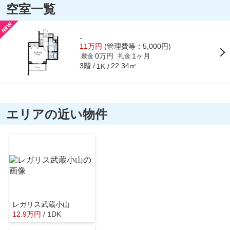
空室一覧
-
11万円
(管理費等：5,000円)
0万円
1ヶ月
敷金
礼金
3階
22.34㎡
1K
エリアの近い物件
レガリス武蔵小山
12.9
万
円
/ 1DK