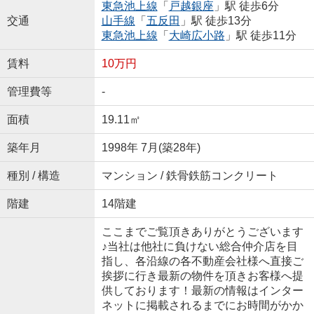
東急池上線
「
戸越銀座
」駅 徒歩6分
交通
山手線
「
五反田
」駅 徒歩13分
東急池上線
「
大崎広小路
」駅 徒歩11分
賃料
10万円
管理費等
-
面積
19.11㎡
築年月
1998年 7月(築28年)
種別 / 構造
マンション / 鉄骨鉄筋コンクリート
階建
14階建
ここまでご覧頂きありがとうございます
♪当社は他社に負けない総合仲介店を目
指し、各沿線の各不動産会社様へ直接ご
挨拶に行き最新の物件を頂きお客様へ提
供しております！最新の情報はインター
ネットに掲載されるまでにお時間がかか