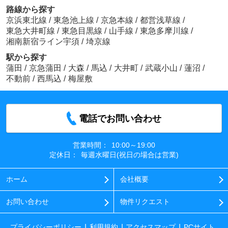
路線から探す
京浜東北線
/
東急池上線
/
京急本線
/
都営浅草線
/
東急大井町線
/
東急目黒線
/
山手線
/
東急多摩川線
/
湘南新宿ライン宇須
/
埼京線
駅から探す
蒲田
/
京急蒲田
/
大森
/
馬込
/
大井町
/
武蔵小山
/
蓮沼
/
不動前
/
西馬込
/
梅屋敷
電話でお問い合わせ
営業時間：
10:00～19:00
定休日：
毎週水曜日(祝日の場合は営業)
ホーム
会社概要
お問い合わせ
物件リクエスト
プライバシーポリシー
利用規約
アクセスマップ
PCサイト