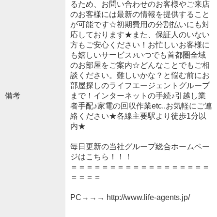
るため、お問い合わせのお客様やご来店
のお客様には最新の情報を提供すること
が可能です☆初期費用の分割払いにも対
応しております★また、保証人のいない
方もご安心ください！お忙しいお客様に
も嬉しいサービス♪いつでも首都圏全域
のお部屋をご案内☆どんなことでもご相
談ください。難しいかな？と悩む前にお
部屋探しのライフエージェントグループ
備考
まで！インターネットの手続♪引越し業
者手配♪家電の回収作業etc..お気軽にご連
絡ください★各線主要駅より徒歩1分以
内★
毎日更新の当社グループ総合ホームペー
ジはこちら！！！
＝＝＝＝＝＝＝＝＝＝＝＝＝＝＝＝＝＝
＝＝＝＝
PC→→→ http://www.life-agents.jp/