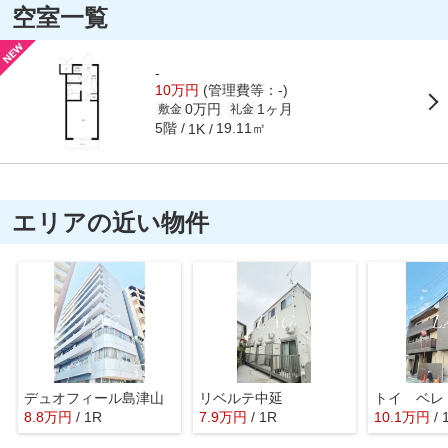
空室一覧
-
10万円
(管理費等：-)
0万円
1ヶ月
敷金
礼金
5階
19.11㎡
1K
エリアの近い物件
デュオフィール島津山
リベルテ中延
8.8
万
円
/ 1R
7.9
万
円
/ 1R
10.1
万
円
/ 