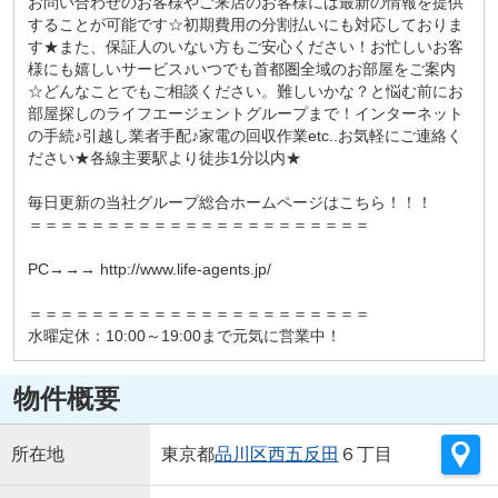
お問い合わせのお客様やご来店のお客様には最新の情報を提供
することが可能です☆初期費用の分割払いにも対応しておりま
す★また、保証人のいない方もご安心ください！お忙しいお客
様にも嬉しいサービス♪いつでも首都圏全域のお部屋をご案内
☆どんなことでもご相談ください。難しいかな？と悩む前にお
部屋探しのライフエージェントグループまで！インターネット
の手続♪引越し業者手配♪家電の回収作業etc..お気軽にご連絡く
ださい★各線主要駅より徒歩1分以内★
毎日更新の当社グループ総合ホームページはこちら！！！
＝＝＝＝＝＝＝＝＝＝＝＝＝＝＝＝＝＝＝＝＝＝
PC→→→ http://www.life-agents.jp/
＝＝＝＝＝＝＝＝＝＝＝＝＝＝＝＝＝＝＝＝＝＝
水曜定休：10:00～19:00まで元気に営業中！
物件概要
所在地
東京都
品川区
西五反田
６丁目