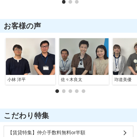
お客様の声
小林 洋平
佐々木良太
珎道美優
こだわり特集
【賃貸特集】仲介手数料無料or半額