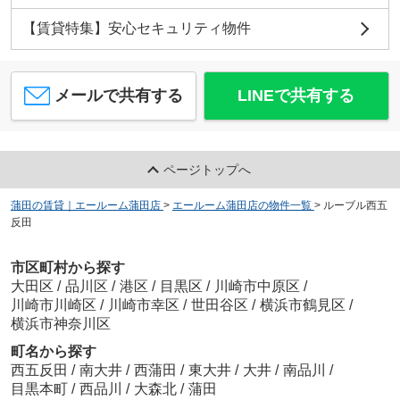
【賃貸特集】安心セキュリティ物件
メールで共有する
LINEで共有する
ページトップへ
蒲田の賃貸｜エールーム蒲田店
>
エールーム蒲田店の物件一覧
>
ルーブル西五
反田
市区町村から探す
大田区
/
品川区
/
港区
/
目黒区
/
川崎市中原区
/
川崎市川崎区
/
川崎市幸区
/
世田谷区
/
横浜市鶴見区
/
横浜市神奈川区
町名から探す
西五反田
/
南大井
/
西蒲田
/
東大井
/
大井
/
南品川
/
目黒本町
/
西品川
/
大森北
/
蒲田