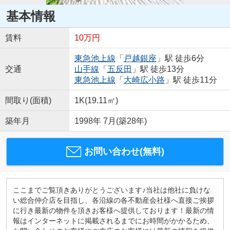
基本情報
賃料
10万円
東急池上線
「
戸越銀座
」駅 徒歩6分
交通
山手線
「
五反田
」駅 徒歩13分
東急池上線
「
大崎広小路
」駅 徒歩11分
間取り(面積)
1K(19.11㎡)
築年月
1998年 7月(築28年)
お問い合わせ(無料)
ここまでご覧頂きありがとうございます♪当社は他社に負けな
い総合仲介店を目指し、各沿線の各不動産会社様へ直接ご挨拶
に行き最新の物件を頂きお客様へ提供しております！最新の情
報はインターネットに掲載されるまでにお時間がかかるため、