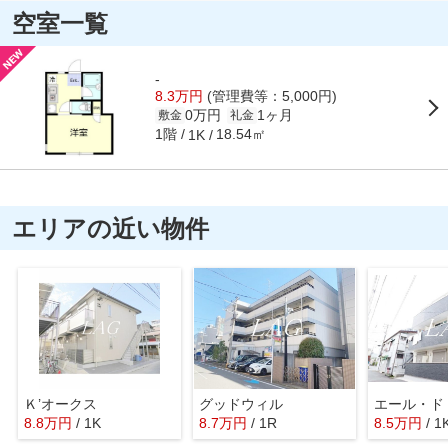
空室一覧
-
8.3万円
(管理費等：5,000円)
0万円
1ヶ月
敷金
礼金
1階
18.54㎡
1K
エリアの近い物件
Ｋ’オークス
グッドウィル
8.8
万
円
/ 1K
8.7
万
円
/ 1R
8.5
万
円
/ 1