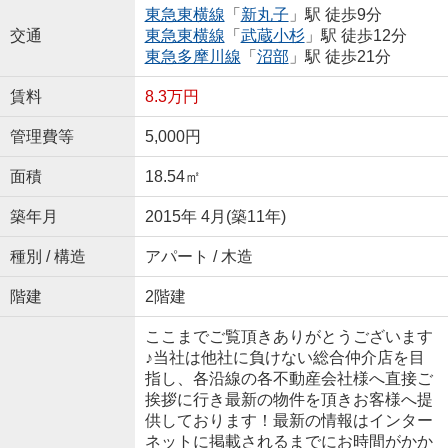
東急東横線
「
新丸子
」駅 徒歩9分
交通
東急東横線
「
武蔵小杉
」駅 徒歩12分
東急多摩川線
「
沼部
」駅 徒歩21分
賃料
8.3万円
管理費等
5,000円
面積
18.54㎡
築年月
2015年 4月(築11年)
種別 / 構造
アパート / 木造
階建
2階建
ここまでご覧頂きありがとうございます
♪当社は他社に負けない総合仲介店を目
指し、各沿線の各不動産会社様へ直接ご
挨拶に行き最新の物件を頂きお客様へ提
供しております！最新の情報はインター
ネットに掲載されるまでにお時間がかか