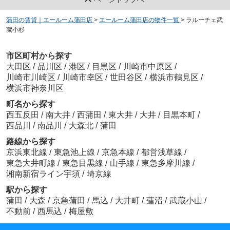
蒲田の賃貸｜エールーム蒲田店
>
エールーム蒲田店の物件一覧
>
ラルーチェ武
蔵小杉
市区町村から探す
大田区
/
品川区
/
港区
/
目黒区
/
川崎市中原区
/
川崎市川崎区
/
川崎市幸区
/
世田谷区
/
横浜市鶴見区
/
横浜市神奈川区
町名から探す
西五反田
/
南大井
/
西蒲田
/
東大井
/
大井
/
目黒本町
/
西品川
/
南品川
/
大森北
/
蒲田
路線から探す
京浜東北線
/
東急池上線
/
京急本線
/
都営浅草線
/
東急大井町線
/
東急目黒線
/
山手線
/
東急多摩川線
/
湘南新宿ライン宇須
/
埼京線
駅から探す
蒲田
/
大森
/
京急蒲田
/
馬込
/
大井町
/
蓮沼
/
武蔵小山
/
不動前
/
西馬込
/
梅屋敷