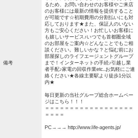
るため、お問い合わせのお客様やご来店
のお客様には最新の情報を提供すること
が可能です☆初期費用の分割払いにも対
応しております★また、保証人のいない
方もご安心ください！お忙しいお客様に
も嬉しいサービス♪いつでも首都圏全域
のお部屋をご案内☆どんなことでもご相
談ください。難しいかな？と悩む前にお
部屋探しのライフエージェントグループ
備考
まで！インターネットの手続♪引越し業
者手配♪家電の回収作業etc..お気軽にご連
絡ください★各線主要駅より徒歩1分以
内★
毎日更新の当社グループ総合ホームペー
ジはこちら！！！
＝＝＝＝＝＝＝＝＝＝＝＝＝＝＝＝＝＝
＝＝＝＝
PC→→→ http://www.life-agents.jp/