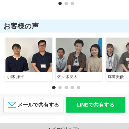
お客様の声
小林 洋平
佐々木良太
珎道美優
メールで共有する
LINEで共有する
ページトップへ