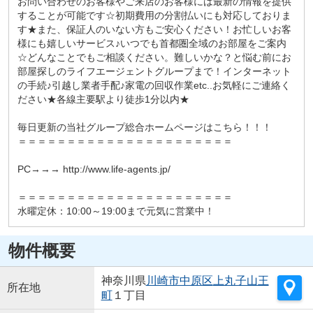
お問い合わせのお客様やご来店のお客様には最新の情報を提供
することが可能です☆初期費用の分割払いにも対応しておりま
す★また、保証人のいない方もご安心ください！お忙しいお客
様にも嬉しいサービス♪いつでも首都圏全域のお部屋をご案内
☆どんなことでもご相談ください。難しいかな？と悩む前にお
部屋探しのライフエージェントグループまで！インターネット
の手続♪引越し業者手配♪家電の回収作業etc..お気軽にご連絡く
ださい★各線主要駅より徒歩1分以内★
毎日更新の当社グループ総合ホームページはこちら！！！
＝＝＝＝＝＝＝＝＝＝＝＝＝＝＝＝＝＝＝＝＝＝
PC→→→ http://www.life-agents.jp/
＝＝＝＝＝＝＝＝＝＝＝＝＝＝＝＝＝＝＝＝＝＝
水曜定休：10:00～19:00まで元気に営業中！
物件概要
神奈川県
川崎市中原区
上丸子山王
所在地
町
１丁目