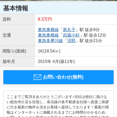
基本情報
賃料
8.3万円
東急東横線
「
新丸子
」駅 徒歩9分
交通
東急東横線
「
武蔵小杉
」駅 徒歩12分
東急多摩川線
「
沼部
」駅 徒歩21分
間取り(面積)
1K(18.54㎡)
築年月
2015年 4月(築11年)
お問い合わせ(無料)
ここまでご覧頂きありがとうございます♪当社は他社に負けな
い総合仲介店を目指し、各沿線の各不動産会社様へ直接ご挨拶
に行き最新の物件を頂きお客様へ提供しております！最新の情
報はインターネットに掲載されるまでにお時間がかかるため、