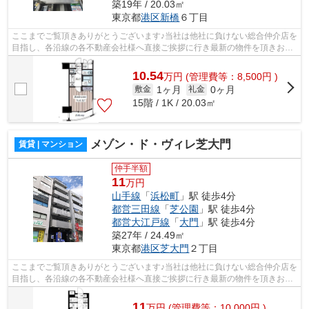
築19年 / 20.03㎡
東京都
港区
新橋
６丁目
ここまでご覧頂きありがとうございます♪当社は他社に負けない総合仲介店を
目指し、各沿線の各不動産会社様へ直接ご挨拶に行き最新の物件を頂きお客
様へ提供しております！最新の情報は...
10.54
万
円
(管理費等：8,500円 )
1ヶ月
0ヶ月
敷金
礼金
15階 / 1K / 20.03㎡
メゾン・ド・ヴィレ芝大門
賃貸 | マンション
仲手半額
11
万円
山手線
「
浜松町
」駅 徒歩4分
都営三田線
「
芝公園
」駅 徒歩4分
都営大江戸線
「
大門
」駅 徒歩4分
築27年 / 24.49㎡
東京都
港区
芝大門
２丁目
ここまでご覧頂きありがとうございます♪当社は他社に負けない総合仲介店を
目指し、各沿線の各不動産会社様へ直接ご挨拶に行き最新の物件を頂きお客
様へ提供しております！最新の情報は...
11
万
円
(管理費等：10,000円 )