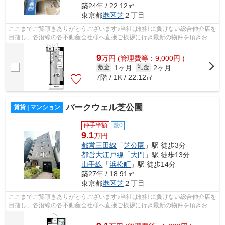
築24年 / 22.12㎡
東京都
港区
芝
２丁目
ここまでご覧頂きありがとうございます♪当社は他社に負けない総合仲介店を
目指し、各沿線の各不動産会社様へ直接ご挨拶に行き最新の物件を頂きお客
様へ提供しております！最新の情報は...
9
万
円
(管理費等：9,000円 )
1ヶ月
2ヶ月
敷金
礼金
7階 / 1K / 22.12㎡
パークウェル芝公園
賃貸 | マンション
仲手半額
敷0
9.1
万円
都営三田線
「
芝公園
」駅 徒歩3分
都営大江戸線
「
大門
」駅 徒歩13分
山手線
「
浜松町
」駅 徒歩14分
築27年 / 18.91㎡
東京都
港区
芝
２丁目
ここまでご覧頂きありがとうございます♪当社は他社に負けない総合仲介店を
目指し、各沿線の各不動産会社様へ直接ご挨拶に行き最新の物件を頂きお客
様へ提供しております！最新の情報は...