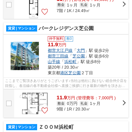
1ヶ月
1ヶ月
敷金
礼金
7階 / 1K / 24.49㎡
パークレジデンス芝公園
賃貸 | マンション
仲手無料
敷0
11.9
万円
都営大江戸線
「
大門
」駅 徒歩2分
都営三田線
「
芝公園
」駅 徒歩6分
山手線
「
浜松町
」駅 徒歩8分
築20年 / 20.30㎡
東京都
港区
芝公園
２丁目
ここまでご覧頂きありがとうございます♪当社は他社に負けない総合仲介店を
目指し、各沿線の各不動産会社様へ直接ご挨拶に行き最新の物件を頂きお客
様へ提供しております！最新の情報は...
11.9
万
円
(管理費等：7,000円 )
0万円
1ヶ月
敷金
礼金
9階 / 1R / 20.30㎡
ＺＯＯＭ浜松町
賃貸 | マンション