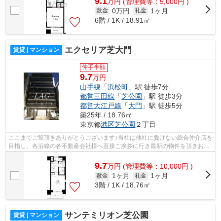
9.1
万
円
(管理費等：5,000円 )
0万円
1ヶ月
敷金
礼金
6階 / 1K / 18.91㎡
エクセリア芝大門
賃貸 | マンション
仲手半額
9.7
万円
山手線
「
浜松町
」駅 徒歩7分
都営三田線
「
芝公園
」駅 徒歩3分
都営大江戸線
「
大門
」駅 徒歩5分
築25年 / 18.76㎡
東京都
港区
芝公園
２丁目
ここまでご覧頂きありがとうございます♪当社は他社に負けない総合仲介店を
目指し、各沿線の各不動産会社様へ直接ご挨拶に行き最新の物件を頂きお客
様へ提供しております！最新の情報は...
9.7
万
円
(管理費等：10,000円 )
1ヶ月
1ヶ月
敷金
礼金
3階 / 1K / 18.76㎡
サンテミリオン芝公園
賃貸 | マンション