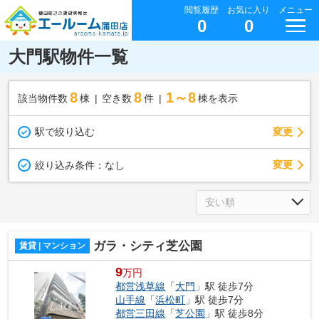
閲覧履歴
お気に入り
メニュー
0
0
大門駅物件一覧
8
8
1～8
該当物件数
棟
空き数
件
棟を表示
駅で絞り込む
変更
変更
絞り込み条件：
なし
ガラ・シティ芝公園
賃貸 | マンション
9
万円
都営浅草線
「
大門
」駅 徒歩7分
山手線
「
浜松町
」駅 徒歩7分
都営三田線
「
芝公園
」駅 徒歩8分