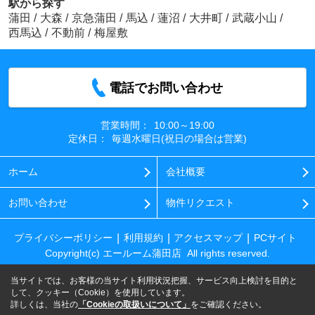
駅から探す
蒲田
/
大森
/
京急蒲田
/
馬込
/
蓮沼
/
大井町
/
武蔵小山
/
西馬込
/
不動前
/
梅屋敷
電話でお問い合わせ
営業時間：
10:00～19:00
定休日：
毎週水曜日(祝日の場合は営業)
ホーム
会社概要
お問い合わせ
物件リクエスト
プライバシーポリシー
利用規約
アクセスマップ
PCサイト
Copyright(c) エールーム蒲田店 All rights reserved.
当サイトでは、お客様の当サイト利用状況把握、サービス向上検討を目的と
して、クッキー（Cookie）を使用しています。
詳しくは、当社の
「Cookieの取扱いについて」
をご確認ください。