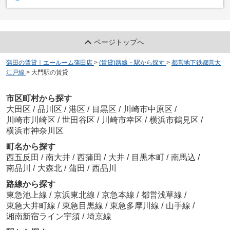
ページトップへ
蒲田の賃貸｜エールーム蒲田店
>
(賃貸)路線・駅から探す
>
都営地下鉄都営大
江戸線
>
大門駅の賃貸
市区町村から探す
大田区
/
品川区
/
港区
/
目黒区
/
川崎市中原区
/
川崎市川崎区
/
世田谷区
/
川崎市幸区
/
横浜市鶴見区
/
横浜市神奈川区
町名から探す
西五反田
/
南大井
/
西蒲田
/
大井
/
目黒本町
/
南馬込
/
南品川
/
大森北
/
蒲田
/
西品川
路線から探す
東急池上線
/
京浜東北線
/
京急本線
/
都営浅草線
/
東急大井町線
/
東急目黒線
/
東急多摩川線
/
山手線
/
湘南新宿ライン宇須
/
埼京線