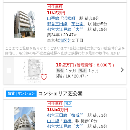
仲手無料
10.2
万円
山手線
「
浜松町
」駅 徒歩8分
都営三田線
「
芝公園
」駅 徒歩5分
都営大江戸線
「
大門
」駅 徒歩9分
築24年 / 20.47㎡
東京都
港区
芝
２丁目
ここまでご覧頂きありがとうございます♪当社は他社に負けない総合仲介店を
目指し、各沿線の各不動産会社様へ直接ご挨拶に行き最新の物件を頂きお客
様へ提供しております！最新の情報は...
10.2
万
円
(管理費等：8,000円 )
1ヶ月
1ヶ月
敷金
礼金
6階 / 1K / 20.47㎡
コンシェリア芝公園
賃貸 | マンション
仲手無料
礼0
10.54
万円
都営三田線
「
御成門
」駅 徒歩3分
山手線
「
新橋
」駅 徒歩10分
都営大江戸線
「
大門
」駅 徒歩9分