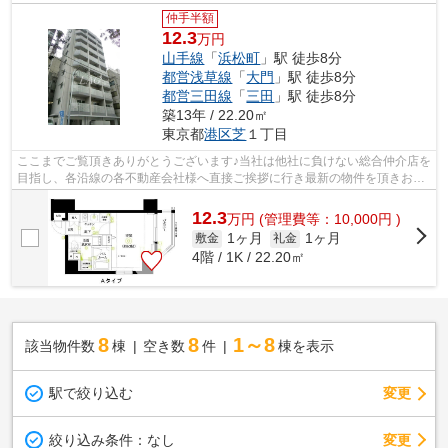
仲手半額
12.3
万円
山手線
「
浜松町
」駅 徒歩8分
都営浅草線
「
大門
」駅 徒歩8分
都営三田線
「
三田
」駅 徒歩8分
築13年 / 22.20㎡
東京都
港区
芝
１丁目
ここまでご覧頂きありがとうございます♪当社は他社に負けない総合仲介店を
目指し、各沿線の各不動産会社様へ直接ご挨拶に行き最新の物件を頂きお客
様へ提供しております！最新の情報は...
12.3
万
円
(管理費等：10,000円 )
1ヶ月
1ヶ月
敷金
礼金
4階 / 1K / 22.20㎡
8
8
1～8
該当物件数
棟
空き数
件
棟を表示
駅で絞り込む
変更
変更
絞り込み条件：
なし