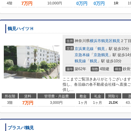
7
万円
0万円
0万円
4階
10,000円
1R
1
鶴見ハイツＨ
神奈川県
横浜市鶴見区
鶴見
２丁
住所
交通
京浜東北線
「
鶴見
」駅 徒歩10分
京急本線
「
京急鶴見
」駅 徒歩14
鶴見線
「
鶴見
」駅 徒歩10分
築62年
4階建
鉄骨
築年
階数
構造
ここまでご覧頂きありがとうございます
指し、各沿線の各不動産会社様へ直接ご
供し...
所在階
賃料
管理費・共益費
敷金
礼金
間取り
7
万円
3階
3,000円
1ヶ月
1ヶ月
2LDK
43
プラスパ鶴見