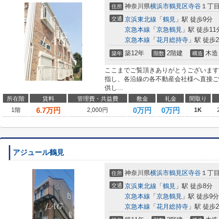
神奈川県
横浜市鶴見区
寺谷
１丁
住所
交通
京浜東北線
「
鶴見
」駅 徒歩9分
京急本線
「
京急鶴見
」駅 徒歩11
京急本線
「
花月総持寺
」駅 徒歩2
築12年
2階建
木造
築年
階数
構造
ここまでご覧頂きありがとうございます
指し、各沿線の各不動産会社様へ直接ご
供し...
所在階
賃料
管理費・共益費
敷金
礼金
間取り
6.7
万円
0万円
0万円
1階
2,000円
1K
アジュール鶴見
神奈川県
横浜市鶴見区
寺谷
１丁
住所
交通
京浜東北線
「
鶴見
」駅 徒歩8分
京急本線
「
京急鶴見
」駅 徒歩9分
京急本線
「
花月総持寺
」駅 徒歩2