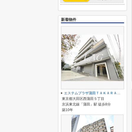
新着物件
エステムプラザ蒲田ＴＡＫＡＲＡＢＵＮＥ
東京都大田区西蒲田５丁目
京浜東北線「蒲田」駅 徒歩8分
築10年