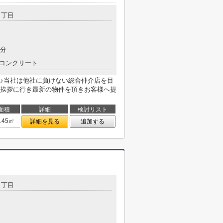
５丁目
8分
コンクリート
♪当社は他社に負けない総合仲介店を目
挨拶に行き最新の物件を頂きお客様へ提
面積
詳細
検討リスト
8.45㎡
詳細を見る
追加する
５丁目