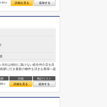
9.44㎡
詳細を見る
追加する
目
分
造
♪当社は他社に負けない総合仲介店を目
挨拶に行き最新の物件を頂きお客様へ提
面積
詳細
検討リスト
.88㎡
詳細を見る
追加する