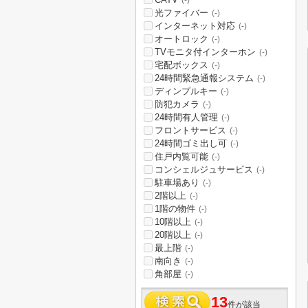
(-)
光ファイバー
(-)
インターネット対応
(-)
オートロック
(-)
TVモニタ付インターホン
(-)
宅配ボックス
(-)
24時間緊急通報システム
(-)
ディンプルキー
(-)
防犯カメラ
(-)
24時間有人管理
(-)
フロントサービス
(-)
24時間ゴミ出し可
(-)
住戸内覧可能
(-)
コンシェルジュサービス
(-)
駐車場あり
(-)
2階以上
(-)
1階の物件
(-)
10階以上
(-)
20階以上
(-)
最上階
(-)
南向き
(-)
角部屋
(-)
13
件が該当