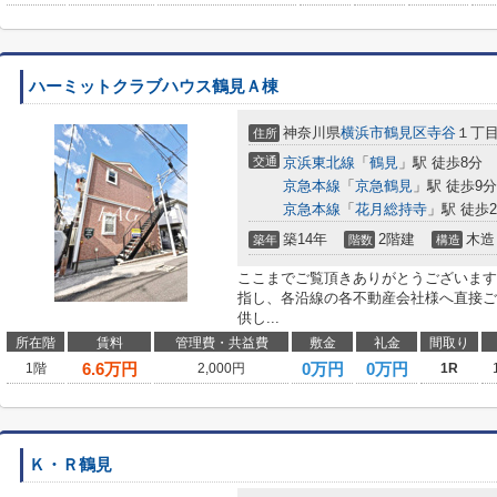
ハーミットクラブハウス鶴見Ａ棟
神奈川県
横浜市鶴見区
寺谷
１丁
住所
交通
京浜東北線
「
鶴見
」駅 徒歩8分
京急本線
「
京急鶴見
」駅 徒歩9分
京急本線
「
花月総持寺
」駅 徒歩2
築14年
2階建
木造
築年
階数
構造
ここまでご覧頂きありがとうございます
指し、各沿線の各不動産会社様へ直接ご
供し...
所在階
賃料
管理費・共益費
敷金
礼金
間取り
6.6
万円
0万円
0万円
1階
2,000円
1R
Ｋ・Ｒ鶴見