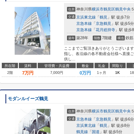
神奈川県
横浜市鶴見区
鶴見中央
住所
交通
京浜東北線
「
鶴見
」駅 徒歩7分
京急本線
「
京急鶴見
」駅 徒歩5分
京急本線
「
花月総持寺
」駅 徒歩
築28年
7階建
鉄筋
築年
階数
構造
ここまでご覧頂きありがとうございます
指し、各沿線の各不動産会社様へ直接ご
供し...
所在階
賃料
管理費・共益費
敷金
礼金
間取り
7
万円
0万円
2階
7,000円
1ヶ月
1K
1
モダンルイーズ鶴見
神奈川県
横浜市鶴見区
鶴見中央
住所
交通
京急本線
「
京急鶴見
」駅 徒歩6分
京浜東北線
「
鶴見
」駅 徒歩8分
鶴見線
「
国道
」駅 徒歩5分