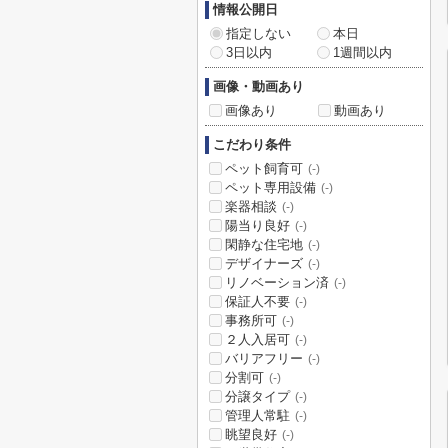
情報公開日
指定しない
本日
3日以内
1週間以内
画像・動画あり
画像あり
動画あり
こだわり条件
ペット飼育可
(-)
ペット専用設備
(-)
楽器相談
(-)
陽当り良好
(-)
閑静な住宅地
(-)
デザイナーズ
(-)
リノベーション済
(-)
保証人不要
(-)
事務所可
(-)
２人入居可
(-)
バリアフリー
(-)
分割可
(-)
分譲タイプ
(-)
管理人常駐
(-)
眺望良好
(-)