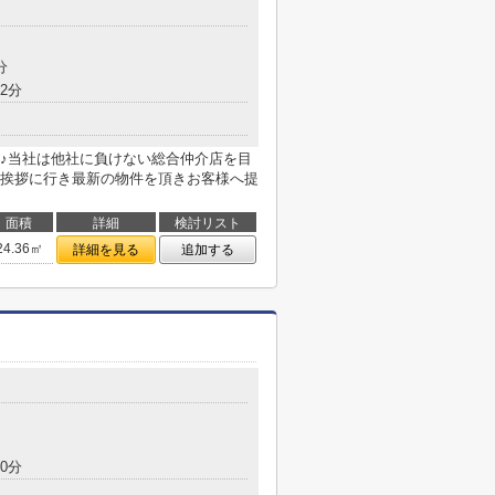
目
分
2分
♪当社は他社に負けない総合仲介店を目
挨拶に行き最新の物件を頂きお客様へ提
面積
詳細
検討リスト
24.36㎡
詳細を見る
追加する
目
0分