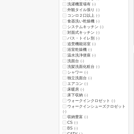
洗濯機置場有
(-)
外観タイル張り
(-)
コンロ２口以上
(-)
食器洗い乾燥機
(-)
システムキッチン
(-)
対面式キッチン
(-)
バス・トイレ別
(-)
追焚機能浴室
(-)
浴室乾燥機
(-)
温水洗浄便座
(-)
洗面台
(-)
洗髪洗面化粧台
(-)
シャワー
(-)
独立洗面台
(-)
エアコン
(-)
床暖房
(-)
床下収納
(-)
ウォークインクロゼット
(-)
ウォークインシューズクロゼット
(-)
収納豊富
(-)
CS
(-)
BS
(-)
CATV