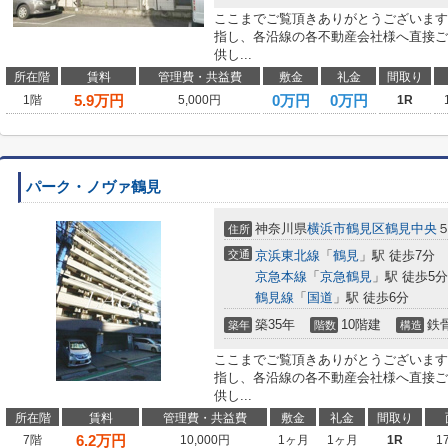
ここまでご覧頂きありがとうございます
指し、各沿線の各不動産会社様へ直接ご
供し...
所在階
賃料
管理費・共益費
敷金
礼金
間取り
5.9
万円
0万円
0万円
1階
5,000円
1R
パーク・ノヴァ鶴見
神奈川県
横浜市鶴見区
鶴見中央
住所
交通
京浜東北線
「
鶴見
」駅 徒歩7分
京急本線
「
京急鶴見
」駅 徒歩5分
鶴見線
「
国道
」駅 徒歩6分
築35年
10階建
鉄
築年
階数
構造
ここまでご覧頂きありがとうございます
指し、各沿線の各不動産会社様へ直接ご
供し...
所在階
賃料
管理費・共益費
敷金
礼金
間取り
6.2
万円
7階
10,000円
1ヶ月
1ヶ月
1R
1