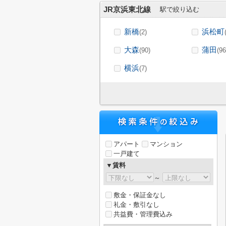
JR京浜東北線
駅で絞り込む
新橋
浜松町
(2)
大森
蒲田
(90)
(96
横浜
(7)
アパート
マンション
一戸建て
▼賃料
～
敷金・保証金なし
礼金・敷引なし
共益費・管理費込み