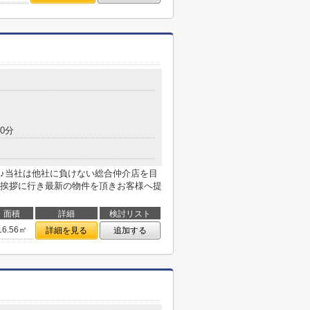
目
0分
♪当社は他社に負けない総合仲介店を目
挨拶に行き最新の物件を頂きお客様へ提
面積
詳細
検討リスト
16.56㎡
詳細を見る
追加する