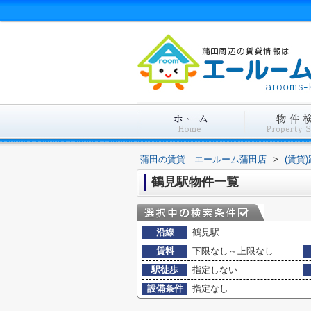
蒲田の賃貸｜エールーム蒲田店
>
(賃貸
鶴見駅物件一覧
沿線
鶴見駅
賃料
下限なし～上限なし
駅徒歩
指定しない
設備条件
指定なし