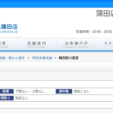
営業時間：10:00～19
)路線・駅から探す
>
JR京浜東北線
>
鶴見駅の賃貸
面積
下限なし～上限なし
築年数
指定しない
間取り
指定なし