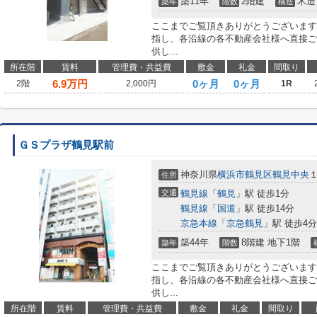
築11年
2階建
木造
築年
階数
構造
ここまでご覧頂きありがとうございます
指し、各沿線の各不動産会社様へ直接ご
供し...
所在階
賃料
管理費・共益費
敷金
礼金
間取り
6.9
万円
0ヶ月
0ヶ月
2階
2,000円
1R
ＧＳプラザ鶴見駅前
神奈川県
横浜市鶴見区
鶴見中央
住所
交通
鶴見線
「
鶴見
」駅 徒歩1分
鶴見線
「
国道
」駅 徒歩14分
京急本線
「
京急鶴見
」駅 徒歩4分
築44年
8階建 地下1階
築年
階数
ここまでご覧頂きありがとうございます
指し、各沿線の各不動産会社様へ直接ご
供し...
所在階
賃料
管理費・共益費
敷金
礼金
間取り