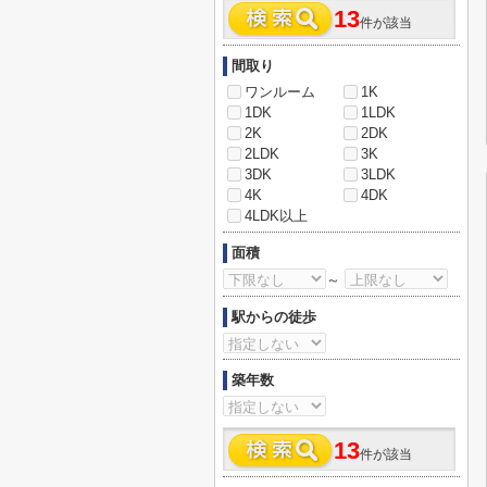
13
件が該当
間取り
ワンルーム
1K
1DK
1LDK
2K
2DK
2LDK
3K
3DK
3LDK
4K
4DK
4LDK以上
面積
～
駅からの徒歩
築年数
13
件が該当