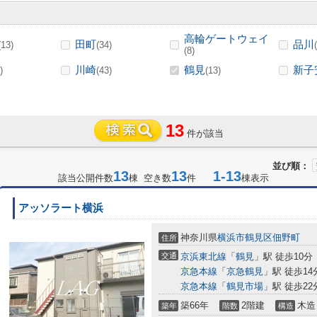
高輪ゲートウェイ
田町
品川
(13)
(34)
(8)
川崎
鶴見
新子
)
(43)
(13)
13
件が該当
並び順：
13
13
1-13
該当公開件数
棟 空き数
件
棟表示
アッソラート横浜
神奈川県
横浜市鶴見区
佃野町
住所
交通
京浜東北線
「
鶴見
」駅 徒歩10分
京急本線
「
京急鶴見
」駅 徒歩14
京急本線
「
鶴見市場
」駅 徒歩22
築66年
2階建
木造
築年
階数
構造