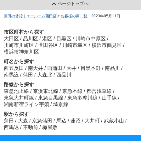
ページトップへ
蒲田の賃貸｜エールーム蒲田店
>
お客様の声一覧
>
2023年05月11日
市区町村から探す
大田区
/
品川区
/
港区
/
目黒区
/
川崎市中原区
/
川崎市川崎区
/
世田谷区
/
川崎市幸区
/
横浜市鶴見区
/
横浜市神奈川区
町名から探す
西五反田
/
南大井
/
西蒲田
/
大井
/
目黒本町
/
南品川
/
南馬込
/
蒲田
/
大森北
/
西品川
路線から探す
東急池上線
/
京浜東北線
/
京急本線
/
都営浅草線
/
東急大井町線
/
東急目黒線
/
東急多摩川線
/
山手線
/
湘南新宿ライン宇須
/
埼京線
駅から探す
蒲田
/
大森
/
京急蒲田
/
馬込
/
蓮沼
/
大井町
/
武蔵小山
/
西馬込
/
不動前
/
梅屋敷