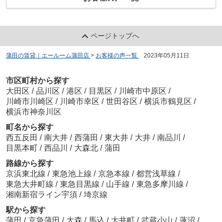
ページトップへ
蒲田の賃貸｜エールーム蒲田店
>
お客様の声一覧
>
2023年05月11日
市区町村から探す
大田区
/
品川区
/
港区
/
目黒区
/
川崎市中原区
/
川崎市川崎区
/
川崎市幸区
/
世田谷区
/
横浜市鶴見区
/
横浜市神奈川区
町名から探す
西五反田
/
南大井
/
西蒲田
/
東大井
/
大井
/
南品川
/
目黒本町
/
西品川
/
大森北
/
蒲田
路線から探す
京浜東北線
/
東急池上線
/
京急本線
/
都営浅草線
/
東急大井町線
/
東急目黒線
/
山手線
/
東急多摩川線
/
湘南新宿ライン宇須
/
埼京線
駅から探す
蒲田
/
京急蒲田
/
大森
/
馬込
/
大井町
/
武蔵小山
/
蓮沼
/