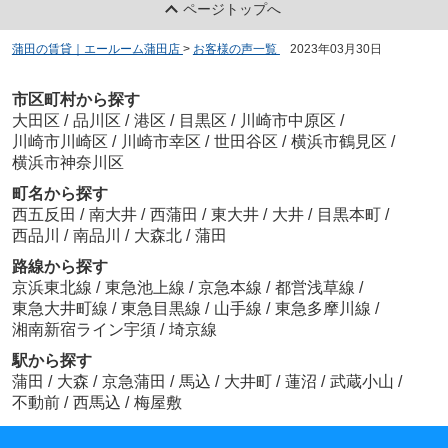
ページトップへ
蒲田の賃貸｜エールーム蒲田店
>
お客様の声一覧
>
2023年03月30日
市区町村から探す
大田区
/
品川区
/
港区
/
目黒区
/
川崎市中原区
/
川崎市川崎区
/
川崎市幸区
/
世田谷区
/
横浜市鶴見区
/
横浜市神奈川区
町名から探す
西五反田
/
南大井
/
西蒲田
/
東大井
/
大井
/
目黒本町
/
西品川
/
南品川
/
大森北
/
蒲田
路線から探す
京浜東北線
/
東急池上線
/
京急本線
/
都営浅草線
/
東急大井町線
/
東急目黒線
/
山手線
/
東急多摩川線
/
湘南新宿ライン宇須
/
埼京線
駅から探す
蒲田
/
大森
/
京急蒲田
/
馬込
/
大井町
/
蓮沼
/
武蔵小山
/
不動前
/
西馬込
/
梅屋敷