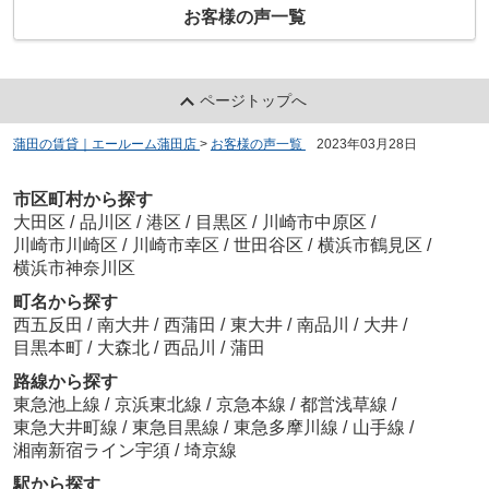
お客様の声一覧
ページトップへ
蒲田の賃貸｜エールーム蒲田店
>
お客様の声一覧
>
2023年03月28日
市区町村から探す
大田区
/
品川区
/
港区
/
目黒区
/
川崎市中原区
/
川崎市川崎区
/
川崎市幸区
/
世田谷区
/
横浜市鶴見区
/
横浜市神奈川区
町名から探す
西五反田
/
南大井
/
西蒲田
/
東大井
/
南品川
/
大井
/
目黒本町
/
大森北
/
西品川
/
蒲田
路線から探す
東急池上線
/
京浜東北線
/
京急本線
/
都営浅草線
/
東急大井町線
/
東急目黒線
/
東急多摩川線
/
山手線
/
湘南新宿ライン宇須
/
埼京線
駅から探す