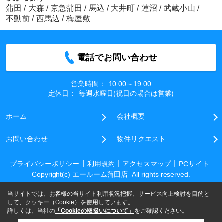
蒲田
/
大森
/
京急蒲田
/
馬込
/
大井町
/
蓮沼
/
武蔵小山
/
不動前
/
西馬込
/
梅屋敷
電話でお問い合わせ
営業時間：
10:00～19:00
定休日：
毎週水曜日(祝日の場合は営業)
ホーム
会社概要
お問い合わせ
物件リクエスト
プライバシーポリシー
利用規約
アクセスマップ
PCサイト
Copyright(c) エールーム蒲田店 All rights reserved.
当サイトでは、お客様の当サイト利用状況把握、サービス向上検討を目的と
して、クッキー（Cookie）を使用しています。
詳しくは、当社の
「Cookieの取扱いについて」
をご確認ください。