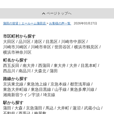
ページトップへ
蒲田の賃貸｜エールーム蒲田店
>
お客様の声一覧
>
2026年03月27日
市区町村から探す
大田区
/
品川区
/
港区
/
目黒区
/
川崎市中原区
/
川崎市川崎区
/
川崎市幸区
/
世田谷区
/
横浜市鶴見区
/
横浜市神奈川区
町名から探す
西五反田
/
南大井
/
西蒲田
/
東大井
/
大井
/
目黒本町
/
西品川
/
南品川
/
大森北
/
蒲田
路線から探す
京浜東北線
/
東急池上線
/
京急本線
/
都営浅草線
/
東急大井町線
/
東急目黒線
/
山手線
/
東急多摩川線
/
湘南新宿ライン宇須
/
埼京線
駅から探す
蒲田
/
大森
/
京急蒲田
/
馬込
/
大井町
/
蓮沼
/
武蔵小山
/
不動前
/
西馬込
/
梅屋敷