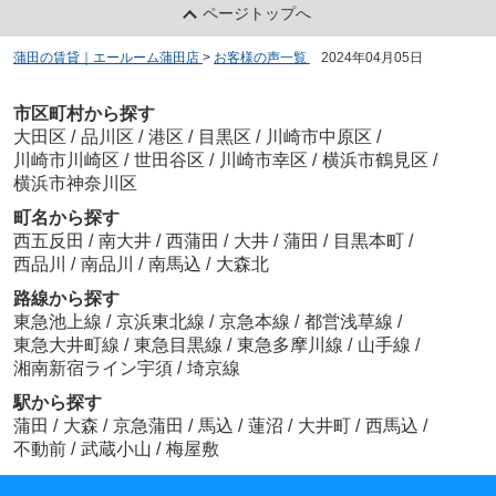
ページトップへ
蒲田の賃貸｜エールーム蒲田店
>
お客様の声一覧
>
2024年04月05日
市区町村から探す
大田区
/
品川区
/
港区
/
目黒区
/
川崎市中原区
/
川崎市川崎区
/
世田谷区
/
川崎市幸区
/
横浜市鶴見区
/
横浜市神奈川区
町名から探す
西五反田
/
南大井
/
西蒲田
/
大井
/
蒲田
/
目黒本町
/
西品川
/
南品川
/
南馬込
/
大森北
路線から探す
東急池上線
/
京浜東北線
/
京急本線
/
都営浅草線
/
東急大井町線
/
東急目黒線
/
東急多摩川線
/
山手線
/
湘南新宿ライン宇須
/
埼京線
駅から探す
蒲田
/
大森
/
京急蒲田
/
馬込
/
蓮沼
/
大井町
/
西馬込
/
不動前
/
武蔵小山
/
梅屋敷