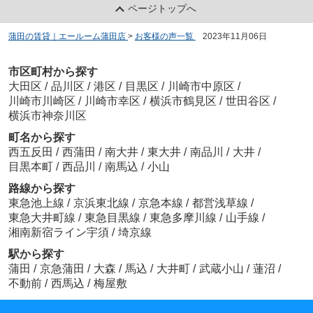
ページトップへ
蒲田の賃貸｜エールーム蒲田店
>
お客様の声一覧
>
2023年11月06日
市区町村から探す
大田区
/
品川区
/
港区
/
目黒区
/
川崎市中原区
/
川崎市川崎区
/
川崎市幸区
/
横浜市鶴見区
/
世田谷区
/
横浜市神奈川区
町名から探す
西五反田
/
西蒲田
/
南大井
/
東大井
/
南品川
/
大井
/
目黒本町
/
西品川
/
南馬込
/
小山
路線から探す
東急池上線
/
京浜東北線
/
京急本線
/
都営浅草線
/
東急大井町線
/
東急目黒線
/
東急多摩川線
/
山手線
/
湘南新宿ライン宇須
/
埼京線
駅から探す
蒲田
/
京急蒲田
/
大森
/
馬込
/
大井町
/
武蔵小山
/
蓮沼
/
不動前
/
西馬込
/
梅屋敷