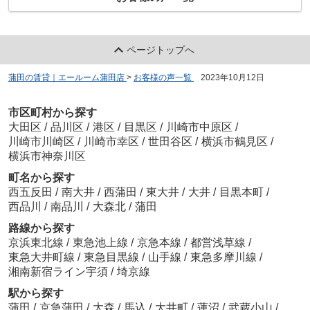
ページトップへ
蒲田の賃貸｜エールーム蒲田店
>
お客様の声一覧
>
2023年10月12日
市区町村から探す
大田区
/
品川区
/
港区
/
目黒区
/
川崎市中原区
/
川崎市川崎区
/
川崎市幸区
/
世田谷区
/
横浜市鶴見区
/
横浜市神奈川区
町名から探す
西五反田
/
南大井
/
西蒲田
/
東大井
/
大井
/
目黒本町
/
西品川
/
南品川
/
大森北
/
蒲田
路線から探す
京浜東北線
/
東急池上線
/
京急本線
/
都営浅草線
/
東急大井町線
/
東急目黒線
/
山手線
/
東急多摩川線
/
湘南新宿ライン宇須
/
埼京線
駅から探す
蒲田
/
京急蒲田
/
大森
/
馬込
/
大井町
/
蓮沼
/
武蔵小山
/