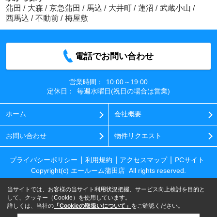
蒲田
/
大森
/
京急蒲田
/
馬込
/
大井町
/
蓮沼
/
武蔵小山
/
西馬込
/
不動前
/
梅屋敷
電話でお問い合わせ
営業時間：
10:00～19:00
定休日：
毎週水曜日(祝日の場合は営業)
ホーム
会社概要
お問い合わせ
物件リクエスト
プライバシーポリシー
利用規約
アクセスマップ
PCサイト
Copyright(c) エールーム蒲田店 All rights reserved.
当サイトでは、お客様の当サイト利用状況把握、サービス向上検討を目的と
して、クッキー（Cookie）を使用しています。
詳しくは、当社の
「Cookieの取扱いについて」
をご確認ください。