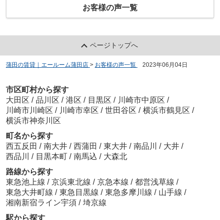
お客様の声一覧
ページトップへ
蒲田の賃貸｜エールーム蒲田店
>
お客様の声一覧
>
2023年06月04日
市区町村から探す
大田区
/
品川区
/
港区
/
目黒区
/
川崎市中原区
/
川崎市川崎区
/
川崎市幸区
/
世田谷区
/
横浜市鶴見区
/
横浜市神奈川区
町名から探す
西五反田
/
南大井
/
西蒲田
/
東大井
/
南品川
/
大井
/
西品川
/
目黒本町
/
南馬込
/
大森北
路線から探す
東急池上線
/
京浜東北線
/
京急本線
/
都営浅草線
/
東急大井町線
/
東急目黒線
/
東急多摩川線
/
山手線
/
湘南新宿ライン宇須
/
埼京線
駅から探す