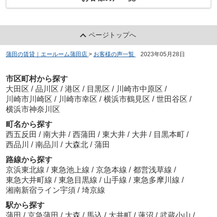
ページトップへ
蒲田の賃貸｜エールーム蒲田店
>
お客様の声一覧
>
2023年05月28日
市区町村から探す
大田区
/
品川区
/
港区
/
目黒区
/
川崎市中原区
/
川崎市川崎区
/
川崎市幸区
/
横浜市鶴見区
/
世田谷区
/
横浜市神奈川区
町名から探す
西五反田
/
南大井
/
西蒲田
/
東大井
/
大井
/
目黒本町
/
西品川
/
南品川
/
大森北
/
蒲田
路線から探す
京浜東北線
/
東急池上線
/
京急本線
/
都営浅草線
/
東急大井町線
/
東急目黒線
/
山手線
/
東急多摩川線
/
湘南新宿ライン宇須
/
埼京線
駅から探す
蒲田
/
京急蒲田
/
大森
/
馬込
/
大井町
/
蓮沼
/
武蔵小山
/