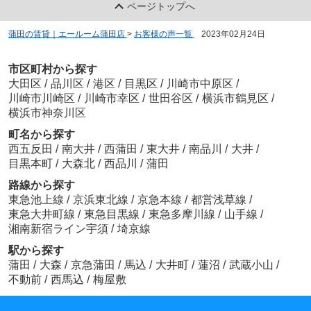
ページトップへ
蒲田の賃貸｜エールーム蒲田店
>
お客様の声一覧
>
2023年02月24日
市区町村から探す
大田区
/
品川区
/
港区
/
目黒区
/
川崎市中原区
/
川崎市川崎区
/
川崎市幸区
/
世田谷区
/
横浜市鶴見区
/
横浜市神奈川区
町名から探す
西五反田
/
南大井
/
西蒲田
/
東大井
/
南品川
/
大井
/
目黒本町
/
大森北
/
西品川
/
蒲田
路線から探す
東急池上線
/
京浜東北線
/
京急本線
/
都営浅草線
/
東急大井町線
/
東急目黒線
/
東急多摩川線
/
山手線
/
湘南新宿ライン宇須
/
埼京線
駅から探す
蒲田
/
大森
/
京急蒲田
/
馬込
/
大井町
/
蓮沼
/
武蔵小山
/
不動前
/
西馬込
/
梅屋敷