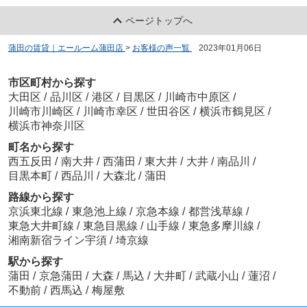
ページトップへ
蒲田の賃貸｜エールーム蒲田店
>
お客様の声一覧
>
2023年01月06日
市区町村から探す
大田区
/
品川区
/
港区
/
目黒区
/
川崎市中原区
/
川崎市川崎区
/
川崎市幸区
/
世田谷区
/
横浜市鶴見区
/
横浜市神奈川区
町名から探す
西五反田
/
南大井
/
西蒲田
/
東大井
/
大井
/
南品川
/
目黒本町
/
西品川
/
大森北
/
蒲田
路線から探す
京浜東北線
/
東急池上線
/
京急本線
/
都営浅草線
/
東急大井町線
/
東急目黒線
/
山手線
/
東急多摩川線
/
湘南新宿ライン宇須
/
埼京線
駅から探す
蒲田
/
京急蒲田
/
大森
/
馬込
/
大井町
/
武蔵小山
/
蓮沼
/
不動前
/
西馬込
/
梅屋敷