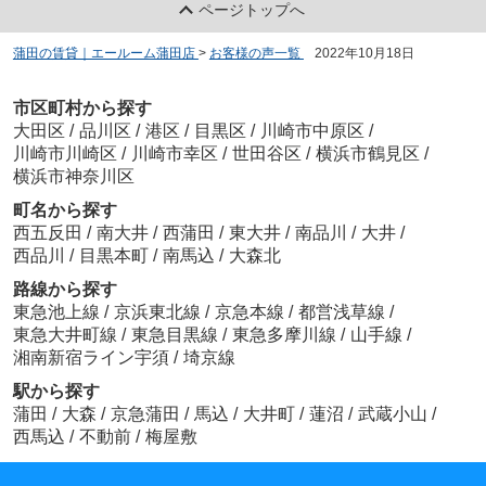
ページトップへ
蒲田の賃貸｜エールーム蒲田店
>
お客様の声一覧
>
2022年10月18日
市区町村から探す
大田区
/
品川区
/
港区
/
目黒区
/
川崎市中原区
/
川崎市川崎区
/
川崎市幸区
/
世田谷区
/
横浜市鶴見区
/
横浜市神奈川区
町名から探す
西五反田
/
南大井
/
西蒲田
/
東大井
/
南品川
/
大井
/
西品川
/
目黒本町
/
南馬込
/
大森北
路線から探す
東急池上線
/
京浜東北線
/
京急本線
/
都営浅草線
/
東急大井町線
/
東急目黒線
/
東急多摩川線
/
山手線
/
湘南新宿ライン宇須
/
埼京線
駅から探す
蒲田
/
大森
/
京急蒲田
/
馬込
/
大井町
/
蓮沼
/
武蔵小山
/
西馬込
/
不動前
/
梅屋敷