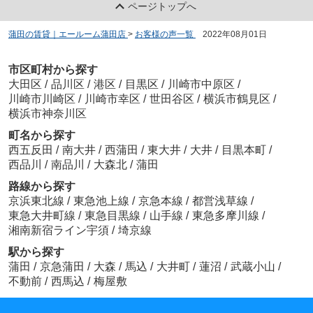
ページトップへ
蒲田の賃貸｜エールーム蒲田店
>
お客様の声一覧
>
2022年08月01日
市区町村から探す
大田区
/
品川区
/
港区
/
目黒区
/
川崎市中原区
/
川崎市川崎区
/
川崎市幸区
/
世田谷区
/
横浜市鶴見区
/
横浜市神奈川区
町名から探す
西五反田
/
南大井
/
西蒲田
/
東大井
/
大井
/
目黒本町
/
西品川
/
南品川
/
大森北
/
蒲田
路線から探す
京浜東北線
/
東急池上線
/
京急本線
/
都営浅草線
/
東急大井町線
/
東急目黒線
/
山手線
/
東急多摩川線
/
湘南新宿ライン宇須
/
埼京線
駅から探す
蒲田
/
京急蒲田
/
大森
/
馬込
/
大井町
/
蓮沼
/
武蔵小山
/
不動前
/
西馬込
/
梅屋敷