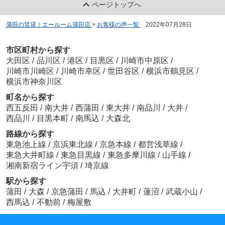
ページトップへ
蒲田の賃貸｜エールーム蒲田店
>
お客様の声一覧
>
2022年07月28日
市区町村から探す
大田区
/
品川区
/
港区
/
目黒区
/
川崎市中原区
/
川崎市川崎区
/
川崎市幸区
/
世田谷区
/
横浜市鶴見区
/
横浜市神奈川区
町名から探す
西五反田
/
南大井
/
西蒲田
/
東大井
/
南品川
/
大井
/
西品川
/
目黒本町
/
南馬込
/
大森北
路線から探す
東急池上線
/
京浜東北線
/
京急本線
/
都営浅草線
/
東急大井町線
/
東急目黒線
/
東急多摩川線
/
山手線
/
湘南新宿ライン宇須
/
埼京線
駅から探す
蒲田
/
大森
/
京急蒲田
/
馬込
/
大井町
/
蓮沼
/
武蔵小山
/
西馬込
/
不動前
/
梅屋敷