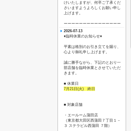
けいたしますが、何卒ご了承くだ
さいますようよろしくお願い申し
上げます。
ーーーーーーーーーーーーーーー
2026-07-13
♦臨時休業のお知らせ♦
平素は格別のお引き立てを賜り、
心より御礼申し上げます。
誠に勝手ながら、下記のとおり一
部店舗を臨時休業とさせていただ
きます。
■ 休業日
7月21日(火) 終日
■ 対象店舗
・エールーム蒲田店
（東京都大田区西蒲田７丁目１－
３ ステラビル西蒲田 ７階）