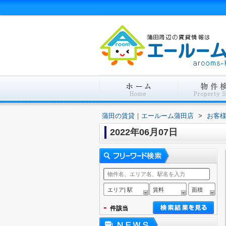
蒲田の賃貸｜エールーム蒲田店
>
お客
2022年06月07日
エリア| 駅
賃料
面積
-
件該当