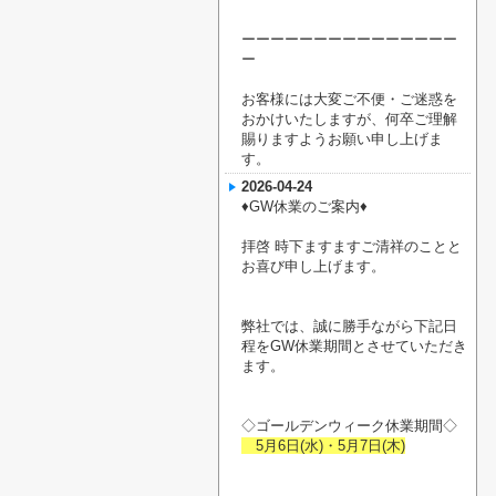
ーーーーーーーーーーーーーーー
ー
お客様には大変ご不便・ご迷惑を
おかけいたしますが、何卒ご理解
賜りますようお願い申し上げま
す。
2026-04-24
♦︎GW休業のご案内♦︎
拝啓 時下ますますご清祥のことと
お喜び申し上げます。
弊社では、誠に勝手ながら下記日
程をGW休業期間とさせていただき
ます。
◇ゴールデンウィーク休業期間◇
5月6日(水)・5月7日(木)