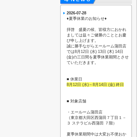
2026-07-28
♦︎夏季休業のお知らせ♦︎
拝啓 盛夏の候、皆様方におかれ
ましては益々ご健勝のこととお慶
び申し上げます。
誠に勝手ながらエールーム蒲田店
では8月12日 (水) 13日 (木) 14日
(金)の三日間を夏季休業期間とさせ
ていただきます。
■ 休業日
8月12日 (水)～8月14日 (金) 終日
■ 対象店舗
・エールーム蒲田店
（東京都大田区西蒲田７丁目１－
３ ステラビル西蒲田 ７階）
夏季休業期間中は大変お不便おか