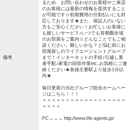
るため、お問い合わせのお客様やご来店
のお客様には最新の情報を提供すること
が可能です☆初期費用の分割払いにも対
応しております★また、保証人のいない
方もご安心ください！お忙しいお客様に
も嬉しいサービス♪いつでも首都圏全域
のお部屋をご案内☆どんなことでもご相
談ください。難しいかな？と悩む前にお
部屋探しのライフエージェントグループ
備考
まで！インターネットの手続♪引越し業
者手配♪家電の回収作業etc..お気軽にご連
絡ください★各線主要駅より徒歩1分以
内★
毎日更新の当社グループ総合ホームペー
ジはこちら！！！
＝＝＝＝＝＝＝＝＝＝＝＝＝＝＝＝＝＝
＝＝＝＝
PC→→→ http://www.life-agents.jp/