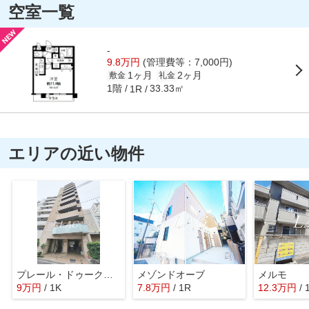
空室一覧
-
9.8万円
(管理費等：7,000円)
1ヶ月
2ヶ月
敷金
礼金
1階
33.33㎡
1R
エリアの近い物件
プレール・ドゥーク蒲田Ⅱ
メゾンドオーブ
メルモ
9
万
円
/ 1K
7.8
万
円
/ 1R
12.3
万
円
/