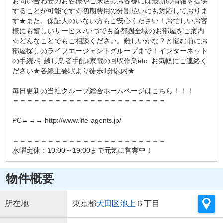
お問い合わせのお客様やご来店のお客様には最新の情報を提供
することが可能です☆初期費用の分割払いにも対応しておりま
す★また、保証人のいない方もご安心ください！お忙しいお客
様にも嬉しいサービス♪いつでも首都圏全域のお部屋をご案内
☆どんなことでもご相談ください。難しいかな？と悩む前にお
部屋探しのライフエージェントグループまで！インターネット
の手続♪引越し業者手配♪家電の回収作業etc..お気軽にご連絡く
ださい★各線主要駅より徒歩1分以内★
毎日更新の当社グループ総合ホームページはこちら！！！
＝＝＝＝＝＝＝＝＝＝＝＝＝＝＝＝＝＝＝＝＝＝
PC→→→ http://www.life-agents.jp/
＝＝＝＝＝＝＝＝＝＝＝＝＝＝＝＝＝＝＝＝＝＝
水曜定休：10:00～19:00まで元気に営業中！
物件概要
所在地
東京都
大田区
池上
６丁目