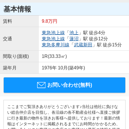
基本情報
賃料
9.8万円
東急池上線
「
池上
」駅 徒歩4分
交通
東急池上線
「
蓮沼
」駅 徒歩12分
東急多摩川線
「
武蔵新田
」駅 徒歩15分
間取り(面積)
1R(33.33㎡)
築年月
1976年 10月(築49年)
お問い合わせ(無料)
ここまでご覧頂きありがとうございます♪当社は他社に負けな
い総合仲介店を目指し、各沿線の各不動産会社様へ直接ご挨拶
に行き最新の物件を頂きお客様へ提供しております！最新の情
報はインターネットに掲載されるまでにお時間がかかるため、