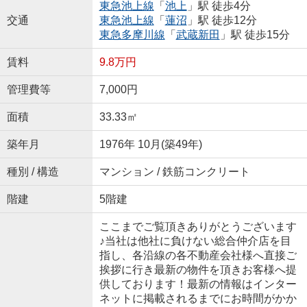
東急池上線
「
池上
」駅 徒歩4分
交通
東急池上線
「
蓮沼
」駅 徒歩12分
東急多摩川線
「
武蔵新田
」駅 徒歩15分
賃料
9.8万円
管理費等
7,000円
面積
33.33㎡
築年月
1976年 10月(築49年)
種別 / 構造
マンション / 鉄筋コンクリート
階建
5階建
ここまでご覧頂きありがとうございます
♪当社は他社に負けない総合仲介店を目
指し、各沿線の各不動産会社様へ直接ご
挨拶に行き最新の物件を頂きお客様へ提
供しております！最新の情報はインター
ネットに掲載されるまでにお時間がかか