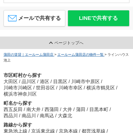
メールで共有する
LINEで共有する
ページトップへ
蒲田の賃貸｜エールーム蒲田店
>
エールーム蒲田店の物件一覧
>
ラインハウス
池上
市区町村から探す
大田区
/
品川区
/
港区
/
目黒区
/
川崎市中原区
/
川崎市川崎区
/
世田谷区
/
川崎市幸区
/
横浜市鶴見区
/
横浜市神奈川区
町名から探す
西五反田
/
南大井
/
西蒲田
/
大井
/
蒲田
/
目黒本町
/
西品川
/
南品川
/
南馬込
/
大森北
路線から探す
東急池上線
/
京浜東北線
/
京急本線
/
都営浅草線
/