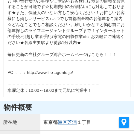
お問い合わせのお客様やご来店のお客様には最新の情報を提供
することが可能です☆初期費用の分割払いにも対応しておりま
す★また、保証人のいない方もご安心ください！お忙しいお客
様にも嬉しいサービス♪いつでも首都圏全域のお部屋をご案内
☆どんなことでもご相談ください。難しいかな？と悩む前にお
部屋探しのライフエージェントグループまで！インターネット
の手続♪引越し業者手配♪家電の回収作業etc..お気軽にご連絡く
ださい★各線主要駅より徒歩1分以内★
毎日更新の当社グループ総合ホームページはこちら！！！
＝＝＝＝＝＝＝＝＝＝＝＝＝＝＝＝＝＝＝＝＝＝
PC→→→ http://www.life-agents.jp/
＝＝＝＝＝＝＝＝＝＝＝＝＝＝＝＝＝＝＝＝＝＝
水曜定休：10:00～19:00まで元気に営業中！
物件概要
所在地
東京都
港区
芝浦
１丁目