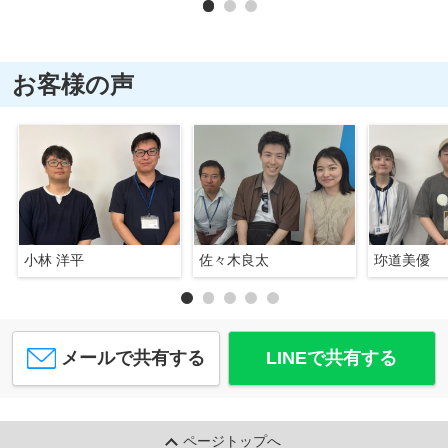
お客様の声
小林 洋平
佐々木良太
珎道美優
メールで共有する
LINEで共有する
ページトップへ