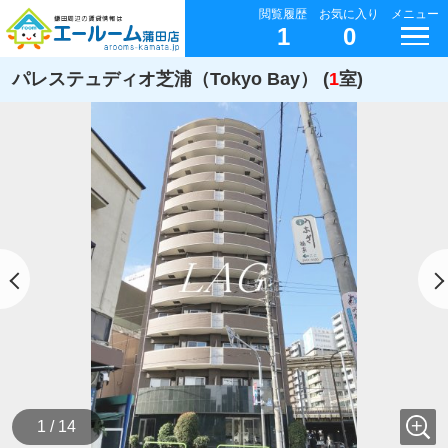
閲覧履歴
お気に入り
メニュー
1
0
パレステュディオ芝浦（Tokyo Bay） (
1
室)
1 / 14