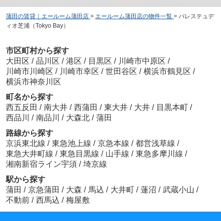
蒲田の賃貸｜エールーム蒲田店
>
エールーム蒲田店の物件一覧
>
パレステュデ
ィオ芝浦（Tokyo Bay）
市区町村から探す
大田区
/
品川区
/
港区
/
目黒区
/
川崎市中原区
/
川崎市川崎区
/
川崎市幸区
/
世田谷区
/
横浜市鶴見区
/
横浜市神奈川区
町名から探す
西五反田
/
南大井
/
西蒲田
/
東大井
/
大井
/
目黒本町
/
西品川
/
南品川
/
大森北
/
蒲田
路線から探す
京浜東北線
/
東急池上線
/
京急本線
/
都営浅草線
/
東急大井町線
/
東急目黒線
/
山手線
/
東急多摩川線
/
湘南新宿ライン宇須
/
埼京線
駅から探す
蒲田
/
京急蒲田
/
大森
/
馬込
/
大井町
/
蓮沼
/
武蔵小山
/
不動前
/
西馬込
/
梅屋敷