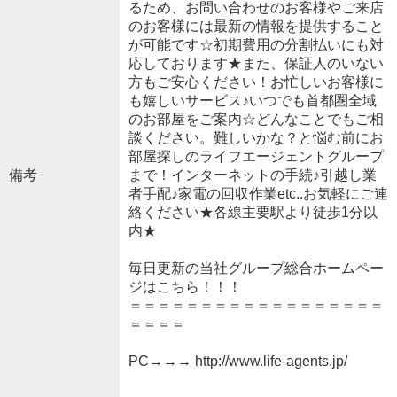
るため、お問い合わせのお客様やご来店
のお客様には最新の情報を提供すること
が可能です☆初期費用の分割払いにも対
応しております★また、保証人のいない
方もご安心ください！お忙しいお客様に
も嬉しいサービス♪いつでも首都圏全域
のお部屋をご案内☆どんなことでもご相
談ください。難しいかな？と悩む前にお
部屋探しのライフエージェントグループ
備考
まで！インターネットの手続♪引越し業
者手配♪家電の回収作業etc..お気軽にご連
絡ください★各線主要駅より徒歩1分以
内★
毎日更新の当社グループ総合ホームペー
ジはこちら！！！
＝＝＝＝＝＝＝＝＝＝＝＝＝＝＝＝＝＝
＝＝＝＝
PC→→→ http://www.life-agents.jp/