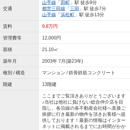
山手線
「
田町
」駅 徒歩9分
交通
都営三田線
「
三田
」駅 徒歩7分
山手線
「
浜松町
」駅 徒歩13分
賃料
9.8万円
管理費等
12,000円
面積
21.10㎡
築年月
2003年 7月(築23年)
種別 / 構造
マンション / 鉄骨鉄筋コンクリート
階建
13階建
ここまでご覧頂きありがとうございます
♪当社は他社に負けない総合仲介店を目
指し、各沿線の各不動産会社様へ直接ご
挨拶に行き最新の物件を頂きお客様へ提
供しております！最新の情報はインター
ネットに掲載されるまでにお時間がかか