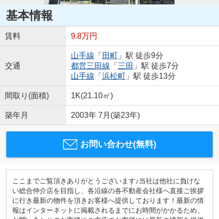
基本情報
賃料
9.8万円
山手線
「
田町
」駅 徒歩9分
交通
都営三田線
「
三田
」駅 徒歩7分
山手線
「
浜松町
」駅 徒歩13分
間取り(面積)
1K(21.10㎡)
築年月
2003年 7月(築23年)
お問い合わせ(無料)
ここまでご覧頂きありがとうございます♪当社は他社に負けな
い総合仲介店を目指し、各沿線の各不動産会社様へ直接ご挨拶
に行き最新の物件を頂きお客様へ提供しております！最新の情
報はインターネットに掲載されるまでにお時間がかかるため、