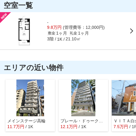
空室一覧
-
9.8万円
(管理費等：12,000円)
1ヶ月
1ヶ月
敷金
礼金
3階
21.10㎡
1K
エリアの近い物件
メインステージ高輪
プレール・ドゥーク芝浦
ＶＩＴＡ白
11.7
万
円
/ 1K
12.1
万
円
/ 1K
7.5
万
円
/ 1