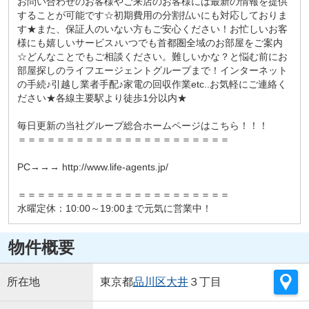
お問い合わせのお客様やご来店のお客様には最新の情報を提供
することが可能です☆初期費用の分割払いにも対応しておりま
す★また、保証人のいない方もご安心ください！お忙しいお客
様にも嬉しいサービス♪いつでも首都圏全域のお部屋をご案内
☆どんなことでもご相談ください。難しいかな？と悩む前にお
部屋探しのライフエージェントグループまで！インターネット
の手続♪引越し業者手配♪家電の回収作業etc..お気軽にご連絡く
ださい★各線主要駅より徒歩1分以内★
毎日更新の当社グループ総合ホームページはこちら！！！
＝＝＝＝＝＝＝＝＝＝＝＝＝＝＝＝＝＝＝＝＝＝
PC→→→ http://www.life-agents.jp/
＝＝＝＝＝＝＝＝＝＝＝＝＝＝＝＝＝＝＝＝＝＝
水曜定休：10:00～19:00まで元気に営業中！
物件概要
所在地
東京都
品川区
大井
３丁目