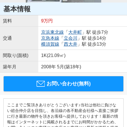
基本情報
賃料
9万円
京浜東北線
「
大井町
」駅 徒歩7分
交通
京急本線
「
立会川
」駅 徒歩14分
横須賀線
「
西大井
」駅 徒歩13分
間取り(面積)
1K(21.09㎡)
築年月
2008年 5月(築18年)
お問い合わせ(無料)
ここまでご覧頂きありがとうございます♪当社は他社に負けな
い総合仲介店を目指し、各沿線の各不動産会社様へ直接ご挨拶
に行き最新の物件を頂きお客様へ提供しております！最新の情
報はインターネットに掲載されるまでにお時間がかかるため、