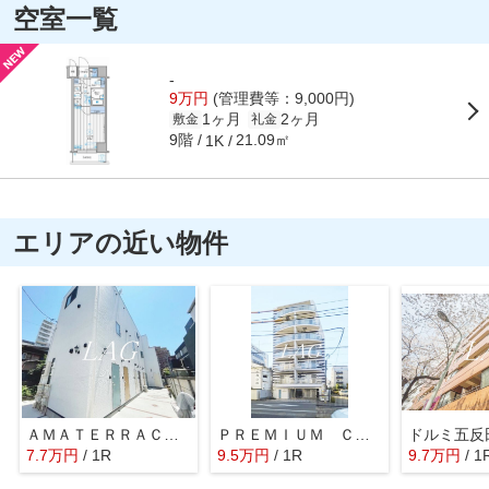
空室一覧
-
9万円
(管理費等：9,000円)
1ヶ月
2ヶ月
敷金
礼金
9階
21.09㎡
1K
エリアの近い物件
ＡＭＡＴＥＲＲＡＣＥ大井町
ＰＲＥＭＩＵＭ ＣＵＢＥ大森
7.7
万
円
/ 1R
9.5
万
円
/ 1R
9.7
万
円
/ 1