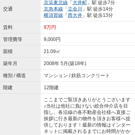
京浜東北線
「
大井町
」駅 徒歩7分
交通
京急本線
「
立会川
」駅 徒歩14分
横須賀線
「
西大井
」駅 徒歩13分
賃料
9万円
管理費等
9,000円
面積
21.09㎡
築年月
2008年 5月(築18年)
種別 / 構造
マンション / 鉄筋コンクリート
階建
12階建
ここまでご覧頂きありがとうございます
♪当社は他社に負けない総合仲介店を目
指し、各沿線の各不動産会社様へ直接ご
挨拶に行き最新の物件を頂きお客様へ提
供しております！最新の情報はインター
ネットに掲載されるまでにお時間がかか