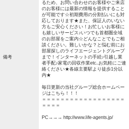
るため、お問い合わせのお客様やご来店
のお客様には最新の情報を提供すること
が可能です☆初期費用の分割払いにも対
応しております★また、保証人のいない
方もご安心ください！お忙しいお客様に
も嬉しいサービス♪いつでも首都圏全域
のお部屋をご案内☆どんなことでもご相
談ください。難しいかな？と悩む前にお
部屋探しのライフエージェントグループ
備考
まで！インターネットの手続♪引越し業
者手配♪家電の回収作業etc..お気軽にご連
絡ください★各線主要駅より徒歩1分以
内★
毎日更新の当社グループ総合ホームペー
ジはこちら！！！
＝＝＝＝＝＝＝＝＝＝＝＝＝＝＝＝＝＝
＝＝＝＝
PC→→→ http://www.life-agents.jp/