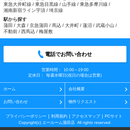
東急大井町線
/
東急目黒線
/
山手線
/
東急多摩川線
/
湘南新宿ライン宇須
/
埼京線
駅から探す
蒲田
/
大森
/
京急蒲田
/
馬込
/
大井町
/
蓮沼
/
武蔵小山
/
不動前
/
西馬込
/
梅屋敷
電話でお問い合わせ
営業時間：
10:00～19:00
定休日：
毎週水曜日(祝日の場合は営業)
ホーム
会社概要
お問い合わせ
物件リクエスト
プライバシーポリシー
利用規約
アクセスマップ
PCサイト
Copyright(c) エールーム蒲田店 All rights reserved.