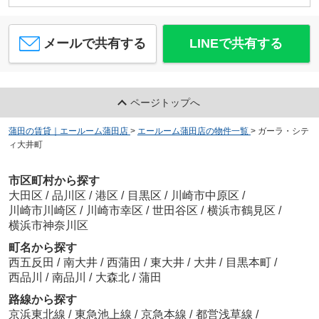
メールで共有する
LINEで共有する
ページトップへ
蒲田の賃貸｜エールーム蒲田店
>
エールーム蒲田店の物件一覧
>
ガーラ・シテ
ィ大井町
市区町村から探す
大田区
/
品川区
/
港区
/
目黒区
/
川崎市中原区
/
川崎市川崎区
/
川崎市幸区
/
世田谷区
/
横浜市鶴見区
/
横浜市神奈川区
町名から探す
西五反田
/
南大井
/
西蒲田
/
東大井
/
大井
/
目黒本町
/
西品川
/
南品川
/
大森北
/
蒲田
路線から探す
京浜東北線
/
東急池上線
/
京急本線
/
都営浅草線
/